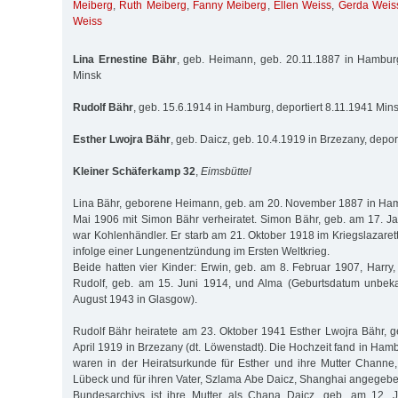
Meiberg
,
Ruth Meiberg
,
Fanny Meiberg
,
Ellen Weiss
,
Gerda Weis
Weiss
Lina Ernestine Bähr
, geb. Heimann, geb. 20.11.1887 in Hamburg
Minsk
Rudolf Bähr
, geb. 15.6.1914 in Hamburg, deportiert 8.11.1941 Min
Esther Lwojra Bähr
, geb. Daicz, geb. 10.4.1919 in Brzezany, depor
Kleiner Schäferkamp 32
,
Eimsbüttel
Lina Bähr, geborene Heimann, geb. am 20. November 1887 in Ham
Mai 1906 mit Simon Bähr verheiratet. Simon Bähr, geb. am 17. 
war Kohlenhändler. Er starb am 21. Oktober 1918 im Kriegslazarett
infolge einer Lungenentzündung im Ersten Weltkrieg.
Beide hatten vier Kinder: Erwin, geb. am 8. Februar 1907, Harry,
Rudolf, geb. am 15. Juni 1914, und Alma (Geburtsdatum unbeka
August 1943 in Glasgow).
Rudolf Bähr heiratete am 23. Oktober 1941 Esther Lwojra Bähr, g
April 1919 in Brzezany (dt. Löwenstadt). Die Hochzeit fand in Hamb
waren in der Heiratsurkunde für Esther und ihre Mutter Channe
Lübeck und für ihren Vater, Szlama Abe Daicz, Shanghai angege
Bundesarchivs ist ihre Mutter als Chana Daicz, geb. am 12. J