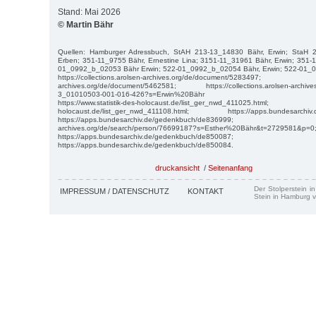
Stand: Mai 2026
© Martin Bähr
Quellen: Hamburger Adressbuch, StAH 213-13_14830 Bähr, Erwin; StaH 
Erben; 351-11_9755 Bähr, Ernestine Lina; 3151-11_31961 Bähr, Erwin; 351-
01_0992_b_02053 Bähr Erwin; 522-01_0992_b_02054 Bähr, Erwin; 522-01_0
https://collections.arolsen-archives.org/de/document/5283497; https
archives.org/de/document/5462581; https://collections.arolsen-archives.o
3_01010503-001-016-426?s=Erwin%20Bähr
https://www.statistik-des-holocaust.de/list_ger_nwd_411025.html; ht
holocaust.de/list_ger_nwd_411108.html; https://apps.bundesarchiv.
https://apps.bundesarchiv.de/gedenkbuch/de836999; https://
archives.org/de/search/person/76699187?s=Esther%20Bähr&t=2729581&p=0
https://apps.bundesarchiv.de/gedenkbuch/de850087;
https://apps.bundesarchiv.de/gedenkbuch/de850084.
druckansicht
/
Seitenanfang
Der Stolperstein i
IMPRESSUM / DATENSCHUTZ
KONTAKT
Stein in Hamburg v