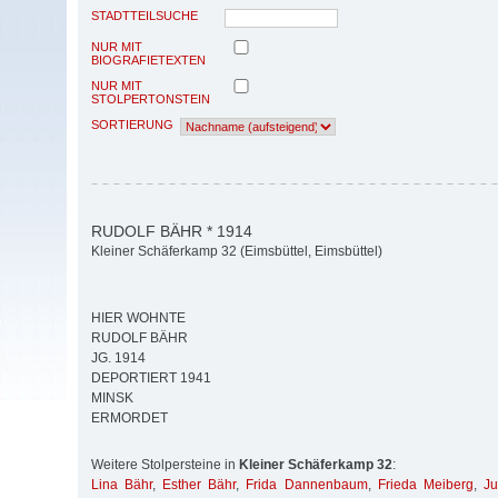
STADTTEILSUCHE
NUR MIT
BIOGRAFIETEXTEN
NUR MIT
STOLPERTONSTEIN
SORTIERUNG
RUDOLF BÄHR * 1914
Kleiner Schäferkamp 32 (Eimsbüttel, Eimsbüttel)
HIER WOHNTE
RUDOLF BÄHR
JG. 1914
DEPORTIERT 1941
MINSK
ERMORDET
Weitere Stolpersteine in
Kleiner Schäferkamp 32
:
Lina Bähr
,
Esther Bähr
,
Frida Dannenbaum
,
Frieda Meiberg
,
Ju