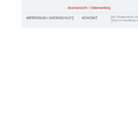
druckansicht
/
Seitenanfang
Der Stolperstein i
IMPRESSUM / DATENSCHUTZ
KONTAKT
Stein in Hamburg v