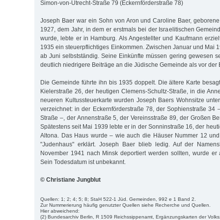
Simon-von-Utrecht-Straße 79 (Eckernförderstraße 78)
Joseph Baer war ein Sohn von Aron und Caroline Baer, geborene
1927, dem Jahr, in dem er erstmals bei der Israelitischen Gemei
wurde, lebte er in Hamburg. Als Angestellter und Kaufmann erzielt
1935 ein steuerpflichtiges Einkommen. Zwischen Januar und Mai 1
ab Juni selbstständig. Seine Einkünfte müssen gering gewesen sei
deutlich niedrigere Beiträge an die Jüdische Gemeinde als vor der 
Die Gemeinde führte ihn bis 1935 doppelt. Die ältere Karte besag
Kielerstraße 26, der heutigen Clemens-Schultz-Straße, in die Ann
neueren Kultussteuerkarte wurden Joseph Baers Wohnsitze unter
verzeichnet: in der Eckernförderstraße 78, der Sophienstraße 34 
Straße –, der Annenstraße 5, der Vereinsstraße 89, der Großen Be
Spätestens seit Mai 1939 lebte er in der Sonninstraße 16, der heuti
Altona. Das Haus wurde – wie auch die Häuser Nummer 12 und 
"Judenhaus" erklärt. Joseph Baer blieb ledig. Auf der Namensl
November 1941 nach Minsk deportiert werden sollten, wurde er al
Sein Todesdatum ist unbekannt.
© Christiane Jungblut
Quellen: 1; 2; 4; 5; 8; StaH 522-1 Jüd. Gemeinden, 992 e 1 Band 2.
Zur Nummerierung häufig genutzter Quellen siehe Recherche und Quellen.
Hier abweichend:
(2) Bundesarchiv Berlin, R 1509 Reichssippenamt, Ergänzungskarten der Volk