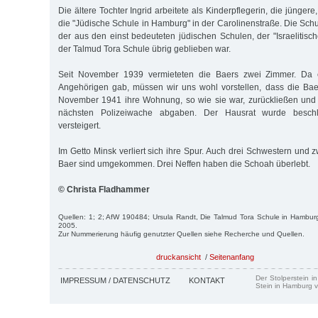
Die ältere Tochter Ingrid arbeitete als Kinderpflegerin, die jüngere
die "Jüdische Schule in Hamburg" in der Carolinenstraße. Die Schu
der aus den einst bedeuteten jüdischen Schulen, der "Israelitisc
der Talmud Tora Schule übrig geblieben war.
Seit November 1939 vermieteten die Baers zwei Zimmer. Da
Angehörigen gab, müssen wir uns wohl vorstellen, dass die Ba
November 1941 ihre Wohnung, so wie sie war, zurückließen und 
nächsten Polizeiwache abgaben. Der Hausrat wurde besch
versteigert.
Im Getto Minsk verliert sich ihre Spur. Auch drei Schwestern und
Baer sind umgekommen. Drei Neffen haben die Schoah überlebt.
© Christa Fladhammer
Quellen: 1; 2; AfW 190484; Ursula Randt, Die Talmud Tora Schule in Hambu
2005.
Zur Nummerierung häufig genutzter Quellen siehe Recherche und Quellen.
druckansicht
/
Seitenanfang
Der Stolperstein i
IMPRESSUM / DATENSCHUTZ
KONTAKT
Stein in Hamburg v