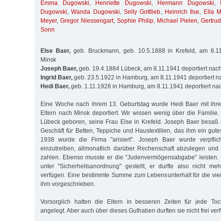
Emma Dugowski
,
Henriette Dugowski
,
Hermann Dugowski
,
Dugowski
,
Wanda Dugowski
,
Selly Gottlieb
,
Heinrich Ilse
,
Ella 
Meyer
,
Gregor Niessengart
,
Sophie Philip
,
Michael Pielen
,
Gertru
Sonn
Else Baer,
geb. Bruckmann, geb. 10.5.1888 in Krefeld, am 8.11
Minsk
Joseph Baer,
geb. 19.4.1884 Lübeck, am 8.11.1941 deportiert nac
Ingrid Baer,
geb. 23.5.1922 in Hamburg, am 8.11.1941 deportiert n
Hedi Baer,
geb. 1.11.1928 in Hamburg, am 8.11.1941 deportiert na
Eine Woche nach ihrem 13. Geburtstag wurde Hedi Baer mit ihre
Eltern nach Minsk deportiert. Wir wissen wenig über die Familie
Lübeck geboren, seine Frau Else in Krefeld. Joseph Baer besaß
Geschäft für Betten, Teppiche und Haustextilien, das ihm ein gut
1938 wurde die Firma "arisiert". Joseph Baer wurde verpflic
einzutreiben, allmonatlich darüber Rechenschaft abzulegen und
zahlen. Ebenso musste er die "Judenvermögensabgabe" leisten
unter "Sicherheitsanordnung" gestellt, er durfte also nicht me
verfügen. Eine bestimmte Summe zum Lebensunterhalt für die vie
ihm vorgeschrieben.
Vorsorglich hatten die Eltern in besseren Zeiten für jede To
angelegt. Aber auch über dieses Guthaben durften sie nicht frei ver