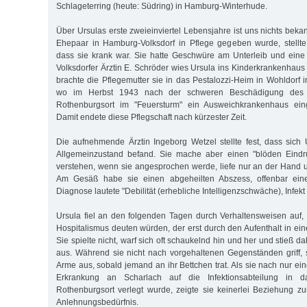
Schlageterring (heute: Südring) in Hamburg-Winterhude.
Über Ursulas erste zweieinviertel Lebensjahre ist uns nichts beka
Ehepaar in Hamburg-Volksdorf in Pflege gegeben wurde, stellte 
dass sie krank war. Sie hatte Geschwüre am Unterleib und eine l
Volksdorfer Ärztin E. Schröder wies Ursula ins Kinderkrankenhaus
brachte die Pflegemutter sie in das Pestalozzi-Heim in Wohldorf i
wo im Herbst 1943 nach der schweren Beschädigung des 
Rothenburgsort im "Feuersturm" ein Ausweichkrankenhaus eing
Damit endete diese Pflegschaft nach kürzester Zeit.
Die aufnehmende Ärztin Ingeborg Wetzel stellte fest, dass sich
Allgemeinzustand befand. Sie mache aber einen "blöden Eindru
verstehen, wenn sie angesprochen werde, liefe nur an der Hand un
Am Gesäß habe sie einen abgeheilten Abszess, offenbar eine
Diagnose lautete "Debilität (erhebliche Intelligenzschwäche), Infek
Ursula fiel an den folgenden Tagen durch Verhaltensweisen auf, 
Hospitalismus deuten würden, der erst durch den Aufenthalt in eine
Sie spielte nicht, warf sich oft schaukelnd hin und her und stieß da
aus. Während sie nicht nach vorgehaltenen Gegenständen griff, s
Arme aus, sobald jemand an ihr Bettchen trat. Als sie nach nur e
Erkrankung an Scharlach auf die Infektionsabteilung in
Rothenburgsort verlegt wurde, zeigte sie keinerlei Beziehung 
Anlehnungsbedürfnis.