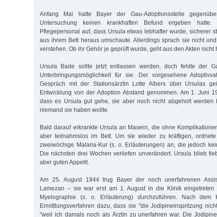
Anfang Mai hatte Bayer der Gau-Adoptionsstelle gegenübe
Untersuchung keinen krankhaften Befund ergeben hatte.
Pflegepersonal auf, dass Ursula etwas lebhafter wurde, sicherer 
aus ihrem Bett heraus umschaute. Allerdings sprach sie nicht und
verstehen. Ob ihr Gehör je geprüft wurde, geht aus den Akten nicht 
Ursula Bade sollte jetzt entlassen werden, doch fehlte der Ga
Unterbringungsmöglichkeit für sie. Der vorgesehene Adoptivv
Gespräch mit der Stationsärztin Lotte Albers über Ursulas gei
Entwicklung von der Adoption Abstand genommen. Am 1. Juni 194
dass es Ursula gut gehe, sie aber noch nicht abgeholt werden 
niemand sie haben wollte.
Bald darauf erkrankte Ursula an Masern, die ohne Komplikationen
aber teilnahmslos im Bett. Um sie wieder zu kräftigen, ordnete
zweiwöchige Malaria-Kur (s. o. Erläuterungen) an, die jedoch ke
Die nächsten drei Wochen verliefen unverändert. Ursula blieb fieb
aber guten Appetit.
Am 25. August 1944 trug Bayer der noch unerfahrenen Assist
Lamezan – sie war erst am 1. August in die Klinik eingetreten
Myelographie (s. o. Erläuterung) durchzuführen. Nach dem 
Ermittlungsverfahren dazu, dass sie "die Jodipineinspritzung ni
"weil ich damals noch als Ärztin zu unerfahren war. Die Jodipinei