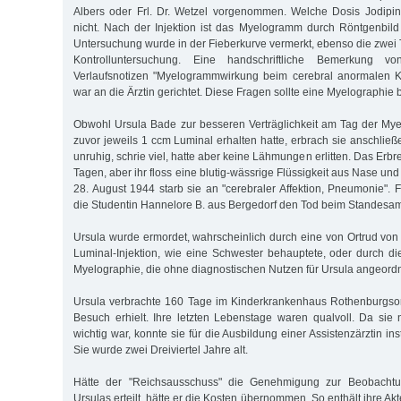
Albers oder Frl. Dr. Wetzel vorgenommen. Welche Dosis Jodipin g
nicht. Nach der Injektion ist das Myelogramm durch Röntgenbild 
Untersuchung wurde in der Fieberkurve vermerkt, ebenso die zwei 
Kontrolluntersuchung. Eine handschriftliche Bemerkung 
Verlaufsnotizen "Myelogrammwirkung beim cerebral anormalen K
war an die Ärztin gerichtet. Diese Fragen sollte eine Myelographie
Obwohl Ursula Bade zur besseren Verträglichkeit am Tag der My
zuvor jeweils 1 ccm Luminal erhalten hatte, erbrach sie anschlie
unruhig, schrie viel, hatte aber keine Lähmungen erlitten. Das Erb
Tagen, aber ihr floss eine blutig-wässrige Flüssigkeit aus Nase 
28. August 1944 starb sie an "cerebraler Affektion, Pneumonie". 
die Studentin Hannelore B. aus Bergedorf den Tod beim Standesamt
Ursula wurde ermordet, wahrscheinlich durch eine von Ortrud vo
Luminal-Injektion, wie eine Schwester behauptete, oder durch di
Myelographie, die ohne diagnostischen Nutzen für Ursula angeord
Ursula verbrachte 160 Tage im Kinderkrankenhaus Rothenburgsor
Besuch erhielt. Ihre letzten Lebenstage waren qualvoll. Da si
wichtig war, konnte sie für die Ausbildung einer Assistenzärztin in
Sie wurde zwei Dreiviertel Jahre alt.
Hätte der "Reichsausschuss" die Genehmigung zur Beobacht
Ursulas erteilt, hätte er die Kosten übernommen. So enthält ihre A