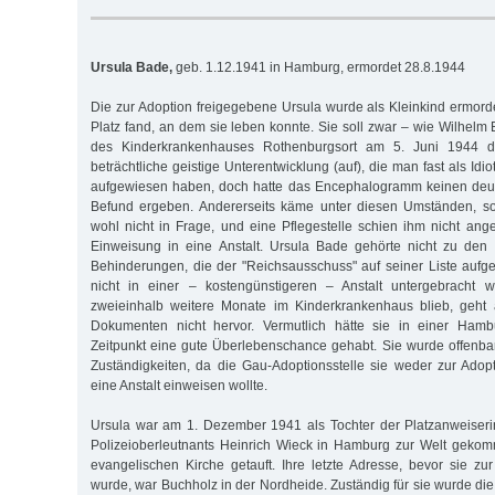
Ursula Bade,
geb. 1.12.1941 in Hamburg, ermordet 28.8.1944
Die zur Adoption freigegebene Ursula wurde als Kleinkind ermord
Platz fand, an dem sie leben konnte. Sie soll zwar – wie Wilhelm B
des Kinderkrankenhauses Rothenburgsort am 5. Juni 1944 dia
beträchtliche geistige Unterentwicklung (auf), die man fast als Idi
aufgewiesen haben, doch hatte das Encephalogramm keinen deut
Befund ergeben. Andererseits käme unter diesen Umständen, so
wohl nicht in Frage, und eine Pflegestelle schien ihm nicht ange
Einweisung in eine Anstalt. Ursula Bade gehörte nicht zu den
Behinderungen, die der "Reichsausschuss" auf seiner Liste aufge
nicht in einer – kostengünstigeren – Anstalt untergebracht 
zweieinhalb weitere Monate im Kinderkrankenhaus blieb, geht
Dokumenten nicht hervor. Vermutlich hätte sie in einer Hamb
Zeitpunkt eine gute Überlebenschance gehabt. Sie wurde offenbar
Zuständigkeiten, da die Gau-Adoptionsstelle sie weder zur Adopt
eine Anstalt einweisen wollte.
Ursula war am 1. Dezember 1941 als Tochter der Platzanweiser
Polizeioberleutnants Heinrich Wieck in Hamburg zur Welt gekom
evangelischen Kirche getauft. Ihre letzte Adresse, bevor sie zu
wurde, war Buchholz in der Nordheide. Zuständig für sie wurde di