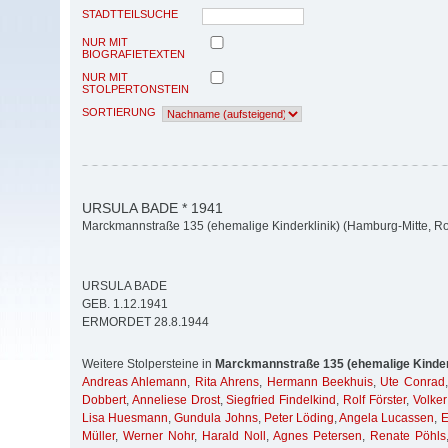
STADTTEILSUCHE
NUR MIT
BIOGRAFIETEXTEN
NUR MIT
STOLPERTONSTEIN
SORTIERUNG
URSULA BADE * 1941
Marckmannstraße 135 (ehemalige Kinderklinik) (Hamburg-Mitte, Ro
URSULA BADE
GEB. 1.12.1941
ERMORDET 28.8.1944
Weitere Stolpersteine in
Marckmannstraße 135 (ehemalige Kinder
Andreas Ahlemann
,
Rita Ahrens
,
Hermann Beekhuis
,
Ute Conrad
Dobbert
,
Anneliese Drost
,
Siegfried Findelkind
,
Rolf Förster
,
Volke
Lisa Huesmann
,
Gundula Johns
,
Peter Löding
,
Angela Lucassen
,
E
Müller
,
Werner Nohr
,
Harald Noll
,
Agnes Petersen
,
Renate Pöhls