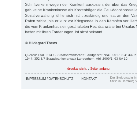
Schriftverkehr wegen der Krankenhauskosten, der über das Krie
gab keine Krankenkasse als Kostenträger, die Gau-Adoptionsstelle 
Sozialverwaltung fühlte sich nicht zuständig und trat an den Va
Raten zahlte, bis er kurz vor Kriegsende in den Kämpfen vor Har
die vom Krankenhaus eingeschalteten Rechtsanwälte bei Ursulas M
hatten mit ihren Forderungen, ist nicht bekannt.
© Hildegard Thevs
Quellen: StaH 213-12 Staatsanwaltschaft Landgericht NSG, 0017-004; 332-
1944; 352-8/7 Staatskrankenanstalt Langenhorn, Abl. 2000/1, 63 UA 10.
druckansicht
/
Seitenanfang
Der Stolperstein i
IMPRESSUM / DATENSCHUTZ
KONTAKT
Stein in Hamburg v