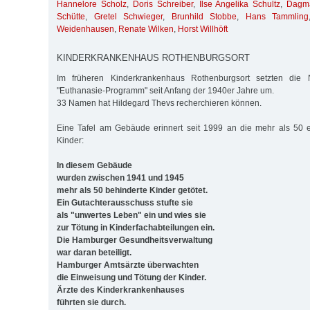
Hannelore Scholz
,
Doris Schreiber
,
Ilse Angelika Schultz
,
Dagma
Schütte
,
Gretel Schwieger
,
Brunhild Stobbe
,
Hans Tammling
Weidenhausen
,
Renate Wilken
,
Horst Willhöft
KINDERKRANKENHAUS ROTHENBURGSORT
Im früheren Kinderkrankenhaus Rothenburgsort setzten die Na
"Euthanasie-Programm" seit Anfang der 1940er Jahre um.
33 Namen hat Hildegard Thevs recherchieren können.
Eine Tafel am Gebäude erinnert seit 1999 an die mehr als 50
Kinder:
In diesem Gebäude
wurden zwischen 1941 und 1945
mehr als 50 behinderte Kinder getötet.
Ein Gutachterausschuss stufte sie
als "unwertes Leben" ein und wies sie
zur Tötung in Kinderfachabteilungen ein.
Die Hamburger Gesundheitsverwaltung
war daran beteiligt.
Hamburger Amtsärzte überwachten
die Einweisung und Tötung der Kinder.
Ärzte des Kinderkrankenhauses
führten sie durch.