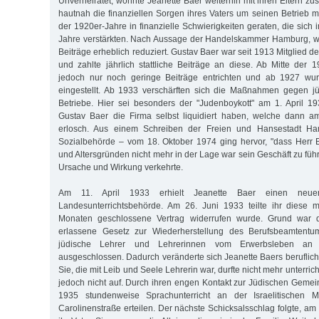
Unverheiratet, wohnte Jeanette Baer weiterhin mit ihren Eltern 
hautnah die finanziellen Sorgen ihres Vaters um seinen Betrieb m
der 1920er-Jahre in finanzielle Schwierigkeiten geraten, die sich
Jahre verstärkten. Nach Aussage der Handelskammer Hamburg, w
Beiträge erheblich reduziert. Gustav Baer war seit 1913 Mitglied
und zahlte jährlich stattliche Beiträge an diese. Ab Mitte der 
jedoch nur noch geringe Beiträge entrichten und ab 1927 wur
eingestellt. Ab 1933 verschärften sich die Maßnahmen gegen j
Betriebe. Hier sei besonders der "Judenboykott" am 1. April 1
Gustav Baer die Firma selbst liquidiert haben, welche dann 
erlosch. Aus einem Schreiben der Freien und Hansestadt Ha
Sozialbehörde – vom 18. Oktober 1974 ging hervor, "dass Herr 
und Altersgründen nicht mehr in der Lage war sein Geschäft zu füh
Ursache und Wirkung verkehrte.
Am 11. April 1933 erhielt Jeanette Baer einen neuen
Landesunterrichtsbehörde. Am 26. Juni 1933 teilte ihr diese m
Monaten geschlossene Vertrag widerrufen wurde. Grund war 
erlassene Gesetz zur Wiederherstellung des Berufsbeamtentum
jüdische Lehrer und Lehrerinnen vom Erwerbsleben an ö
ausgeschlossen. Dadurch veränderte sich Jeanette Baers beruflich
Sie, die mit Leib und Seele Lehrerin war, durfte nicht mehr unterri
jedoch nicht auf. Durch ihren engen Kontakt zur Jüdischen Gemein
1935 stundenweise Sprachunterricht an der Israelitischen 
Carolinenstraße erteilen. Der nächste Schicksalsschlag folgte, am 