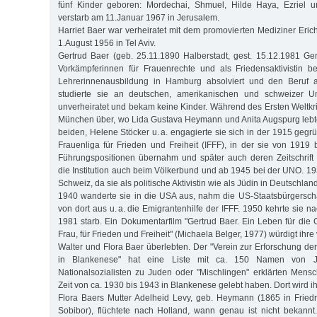
fünf Kinder geboren: Mordechai, Shmuel, Hilde Haya, Ezriel 
verstarb am 11.Januar 1967 in Jerusalem.
Harriet Baer war verheiratet mit dem promovierten Mediziner Eric
1.August 1956 in Tel Aviv.
Gertrud Baer (geb. 25.11.1890 Halberstadt, gest. 15.12.1981 Ge
Vorkämpferinnen für Frauenrechte und als Friedensaktivistin b
Lehrerinnenausbildung in Hamburg absolviert und den Beruf a
studierte sie an deutschen, amerikanischen und schweizer Uni
unverheiratet und bekam keine Kinder. Während des Ersten Weltkri
München über, wo Lida Gustava Heymann und Anita Augspurg leb
beiden, Helene Stöcker u. a. engagierte sie sich in der 1915 gegr
Frauenliga für Frieden und Freiheit (IFFF), in der sie von 1919
Führungspositionen übernahm und später auch deren Zeitschrift 
die Institution auch beim Völkerbund und ab 1945 bei der UNO. 193
Schweiz, da sie als politische Aktivistin wie als Jüdin in Deutschlan
1940 wanderte sie in die USA aus, nahm die US-Staatsbürgerscha
von dort aus u. a. die Emigrantenhilfe der IFFF. 1950 kehrte sie n
1981 starb. Ein Dokumentarfilm "Gertrud Baer. Ein Leben für die 
Frau, für Frieden und Freiheit" (Michaela Belger, 1977) würdigt ihre v
Walter und Flora Baer überlebten. Der "Verein zur Erforschung de
in Blankenese" hat eine Liste mit ca. 150 Namen von 
Nationalsozialisten zu Juden oder "Mischlingen" erklärten Mensch
Zeit von ca. 1930 bis 1943 in Blankenese gelebt haben. Dort wird i
Flora Baers Mutter Adelheid Levy, geb. Heymann (1865 in Friedr
Sobibor), flüchtete nach Holland, wann genau ist nicht bekannt