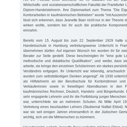
Wirtschafts- und sozialwissenschaftlichen Fakultät der Frankfurter 
Diplom-Handelslehrerin. Ihre Diplomarbeit zum Thema "Die Eig
Kontorarbeiten in kaufmännischen Betrieben" wurde "mit Auszeich
lässt sich erkennen, dass Jeanette Baer nicht nur in der Theorie
wirken wollte, sondern bei ihr auch die praktische Komponent
einnahm.
Bereits vom 15. August bis zum 22. September 1929 hatte si
Handelsschule in Hamburg vertretungsweise Unterricht in Fra
übernehmen dürfen. Auf eigenen Wunsch hin wurden ihr für zw
Berater zur Seite gestellt. Diese bescheinigten ihr "eine gute L
methodische und didaktische Qualifikation", und weiter, dass s
arbeite, sie bringe den einzelnen Schülerinnen ein starkes persönli
Verständnis entgegen. Ihr Unterricht war lebendig, anschaulic
wurden zum selbstständigen Denken angeregt". Ab 1930 unterric
als Hilfslehrerin an der Berufsschule für Kontoristinnen und
Verkäuferinnen sowie in freiwilligen Abendkursen in den F
kaufmännisches Rechnen, Deutsch, Handels- und Bürgerkunde. 
sehr engagierte Lehrerin und ihr die Fortbildung junger Menschen
war, unterrichtete sie an mehreren Schulen. Ab Mitte April 
Vertretung eines beurlaubten Lehrers (Studienrat Naftali Eldod).
war sie seit einigen Jahren ehrenamtlich in der Jüdischen Geme
wichtig, sich um die Mitmenschen zu kümmern.