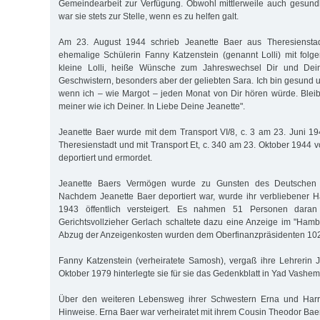
Gemeindearbeit zur Verfügung. Obwohl mittlerweile auch gesund
war sie stets zur Stelle, wenn es zu helfen galt.
Am 23. August 1944 schrieb Jeanette Baer aus Theresienstad
ehemalige Schülerin Fanny Katzenstein (genannt Lolli) mit folg
kleine Lolli, heiße Wünsche zum Jahreswechsel Dir und Dei
Geschwistern, besonders aber der geliebten Sara. Ich bin gesund 
wenn ich – wie Margot – jeden Monat von Dir hören würde. Ble
meiner wie ich Deiner. In Liebe Deine Jeanette".
Jeanette Baer wurde mit dem Transport VI/8, c. 3 am 23. Juni 
Theresienstadt und mit Transport Et, c. 340 am 23. Oktober 1944 
deportiert und ermordet.
Jeanette Baers Vermögen wurde zu Gunsten des Deutschen 
Nachdem Jeanette Baer deportiert war, wurde ihr verbliebener 
1943 öffentlich versteigert. Es nahmen 51 Personen daran 
Gerichtsvollzieher Gerlach schaltete dazu eine Anzeige im "Hamb
Abzug der Anzeigenkosten wurden dem Oberfinanzpräsidenten 10
Fanny Katzenstein (verheiratete Samosh), vergaß ihre Lehrerin J
Oktober 1979 hinterlegte sie für sie das Gedenkblatt in Yad Vashem
Über den weiteren Lebensweg ihrer Schwestern Erna und Harri
Hinweise. Erna Baer war verheiratet mit ihrem Cousin Theodor Bae