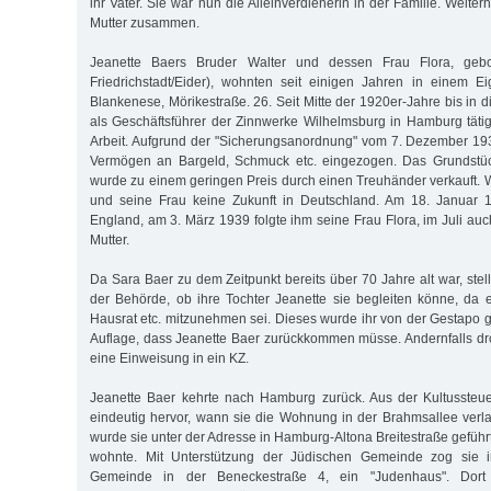
ihr Vater. Sie war nun die Alleinverdienerin in der Familie. Weiter
Mutter zusammen.
Jeanette Baers Bruder Walter und dessen Frau Flora, geb
Friedrichstadt/Eider), wohnten seit einigen Jahren in einem 
Blankenese, Mörikestraße. 26. Seit Mitte der 1920er-Jahre bis in 
als Geschäftsführer der Zinnwerke Wilhelmsburg in Hamburg tätig
Arbeit. Aufgrund der "Sicherungsanordnung" vom 7. Dezember 19
Vermögen an Bargeld, Schmuck etc. eingezogen. Das Grundstüc
wurde zu einem geringen Preis durch einen Treuhänder verkauft. W
und seine Frau keine Zukunft in Deutschland. Am 18. Januar 1
England, am 3. März 1939 folgte ihm seine Frau Flora, im Juli au
Mutter.
Da Sara Baer zu dem Zeitpunkt bereits über 70 Jahre alt war, stell
der Behörde, ob ihre Tochter Jeanette sie begleiten könne, da 
Hausrat etc. mitzunehmen sei. Dieses wurde ihr von der Gestapo ge
Auflage, dass Jeanette Baer zurückkommen müsse. Andernfalls d
eine Einweisung in ein KZ.
Jeanette Baer kehrte nach Hamburg zurück. Aus der Kultussteuer
eindeutig hervor, wann sie die Wohnung in der Brahmsallee ver
wurde sie unter der Adresse in Hamburg-Altona Breitestraße geführ
wohnte. Mit Unterstützung der Jüdischen Gemeinde zog sie
Gemeinde in der Beneckestraße 4, ein "Judenhaus". Dort s