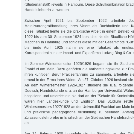
(Studienanstalt) jeweils in Hamburg. Diese Schulkombination brac
Handelslehrerin zu werden.
Zwischen April 1921 bis September 1922 arbeitete Je
Metallwarengroßhandlung ihres Vaters als Buchhalterin und K
diese Tätigkeit lernte sie die praktische Arbeit in einem Betrieb
1922 bis zum 30. September 1924 besuchte sie die Staatliche Hö
Mädchen in Hamburg und schloss diese mit der Gesamtnote "Gut"
bis Ende April 1925 nahm sie eine Tätigkeit als englisc
Korrespondentin in der Import- und Exportfirma Ludwig Bing & Co.
Im Sommer-/Wintersemester 1925/1926 begann sie ihr Studium 
Frankfurt am Main. Dazu gehörten die Vorbereitungskurse zur Ersa
ihren künftigen Beruf Praxiserfahrung zu sammeln, arbeitete 
erneut in der Firma ihres Vaters. Am 27. Oktober 1926 bestand sie 
Ab dem Wintersemester 1926/1927 studierte sie u. a. folgende
Deutsch, Handelskunde u. a. an der Hamburger Universität. Währ
hospitierte und unterrichtete sie dort an der "Schule für Kontorist
waren hier Landeskunde und Englisch. Das Studium setzte
Wintersemesters 1927/1928 an der Universität Frankfurt am Main for
und praktische pädagogische Ausbildung zu beenden. Anfang
Zulassungslehrprobe in Englisch an der Städtischen Handelsschul
ab.
Am 24. Februar 1930 beendete sie ihr Studium mit der Dip