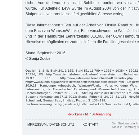
sicher. Von dort wurde sie nach Sobibor deportiert, wo sie am 
wurde. Für Adelheid Levy wurde im August 2004 von der Initiative
Stolperstein vor ihrer letzten frei gewählten Adresse verlegt.
Diese Informationen fußen auf der Arbeit von Ursula Randt zu Jea
dem Buch von Wamser/Weinke, Eine verschwundene Welt: Jüdisc
und in der Hamburger Lehrerzeitung 01/1986 der GEW Hamburg ve
Hinweise ermöglichten es zudem, tiefer in die Familiengeschichte e
Stand: September 2016
© Sonja Zoder
Quellen: 1; 2; 8; StaH 241-1-125; StaH 351-11-709 + 1072 + 10384 + 15922
A0724; URL: http://www.viermalleben.de/4xleben/namensliste.htm -Jüdisch
19.9.13; URL: http://www.juden-im-alten-halberstadt.de/inde
http://www.akens.org/akens/texte/stolpersteine/Stolpersteineliste.htm -Stolpers
20.9.13; Hamburger Adressbuch; Wamser/Weinke, Verschwundene Welt
Lehrerzeitung der Gewerkschaft Erziehung und Wissenschaft Hamburg, Au
Hochmuth/Meyer, Streiflichter, S. 242; Stiftung Archiv der deutschen Frauen
Susanne Hertrampf am 27.11.2013; Starke, Führer, S. 24, 26, 81, 151; Hervé/N
Schuchard, Gertrud Baer, in: dies., Frauen, S. 136–138.
Zur Nummerierung häufig genutzter Quellen siehe Link "Recherche und Quelle
druckansicht
/
Seitenanfang
Der Stolperstein i
IMPRESSUM / DATENSCHUTZ
KONTAKT
Stein in Hamburg v