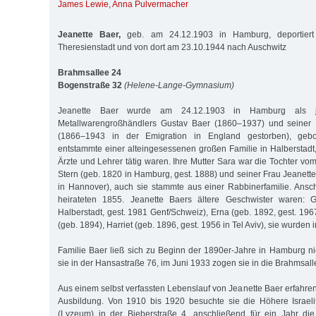
James Lewie
,
Anna Pulvermacher
Jeanette Baer,
geb. am 24.12.1903 in Hamburg, deportier
Theresienstadt und von dort am 23.10.1944 nach Auschwitz
Brahmsallee 24
Bogenstraße 32
(Helene-Lange-Gymnasium)
Jeanette Baer wurde am 24.12.1903 in Hamburg als j
Metallwarengroßhändlers Gustav Baer (1860–1937) und seiner 
(1866–1943 in der Emigration in England gestorben), gebo
entstammte einer alteingesessenen großen Familie in Halberstadt,
Ärzte und Lehrer tätig waren. Ihre Mutter Sara war die Tochter v
Stern (geb. 1820 in Hamburg, gest. 1888) und seiner Frau Jeanette
in Hannover), auch sie stammte aus einer Rabbinerfamilie. Ansc
heirateten 1855. Jeanette Baers ältere Geschwister waren: G
Halberstadt, gest. 1981 Genf/Schweiz), Erna (geb. 1892, gest. 196
(geb. 1894), Harriet (geb. 1896, gest. 1956 in Tel Aviv), sie wurde
Familie Baer ließ sich zu Beginn der 1890er-Jahre in Hamburg n
sie in der Hansastraße 76, im Juni 1933 zogen sie in die Brahmsall
Aus einem selbst verfassten Lebenslauf von Jeanette Baer erfahren 
Ausbildung. Von 1910 bis 1920 besuchte sie die Höhere Israel
(Lyzeum) in der Bieberstraße 4, anschließend für ein Jahr di