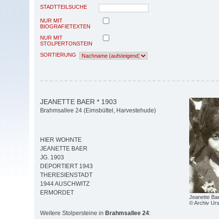
STADTTEILSUCHE
NUR MIT
BIOGRAFIETEXTEN
NUR MIT
STOLPERTONSTEIN
SORTIERUNG
JEANETTE BAER * 1903
Brahmsallee 24 (Eimsbüttel, Harvestehude)
HIER WOHNTE
JEANETTE BAER
JG. 1903
DEPORTIERT 1943
THERESIENSTADT
1944 AUSCHWITZ
ERMORDET
Jeanette Bae
© Archiv Ur
Weitere Stolpersteine in
Brahmsallee 24
: