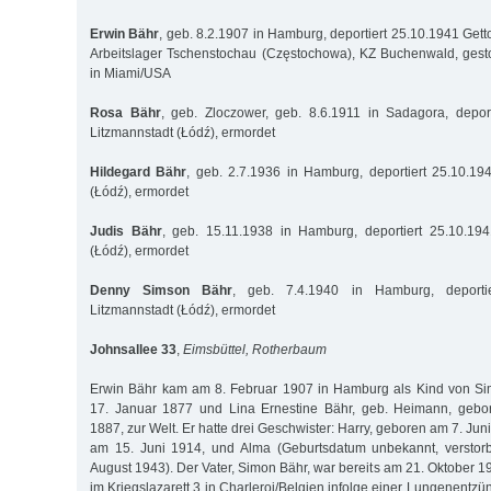
Erwin Bähr
, geb. 8.2.1907 in Hamburg, deportiert 25.10.1941 Gett
Arbeitslager Tschenstochau (Częstochowa), KZ Buchenwald, gest
in Miami/USA
Rosa Bähr
, geb. Zloczower, geb. 8.6.1911 in Sadagora, deport
Litzmannstadt (Łódź), ermordet
Hildegard Bähr
, geb. 2.7.1936 in Hamburg, deportiert 25.10.19
(Łódź), ermordet
Judis Bähr
, geb. 15.11.1938 in Hamburg, deportiert 25.10.194
(Łódź), ermordet
Denny Simson Bähr
, geb. 7.4.1940 in Hamburg, deportie
Litzmannstadt (Łódź), ermordet
Johnsallee 33
,
Eimsbüttel, Rotherbaum
Erwin Bähr kam am 8. Februar 1907 in Hamburg als Kind von S
17. Januar 1877 und Lina Ernestine Bähr, geb. Heimann, geb
1887, zur Welt. Er hatte drei Geschwister: Harry, geboren am 7. Jun
am 15. Juni 1914, und Alma (Geburtsdatum unbekannt, verstor
August 1943). Der Vater, Simon Bähr, war bereits am 21. Oktober 1
im Kriegslazarett 3 in Charleroi/Belgien infolge einer Lungenentz