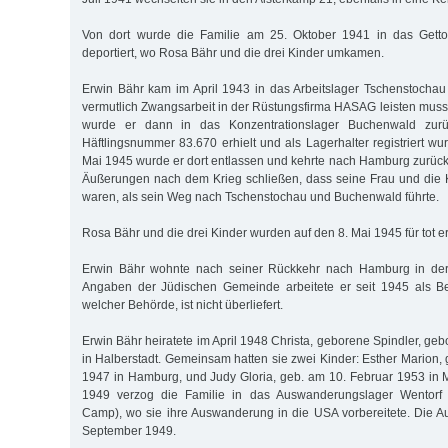
Von dort wurde die Familie am 25. Oktober 1941 in das Getto
deportiert, wo Rosa Bähr und die drei Kinder umkamen.
Erwin Bähr kam im April 1943 in das Arbeitslager Tschenstocha
vermutlich Zwangsarbeit in der Rüstungsfirma HASAG leisten muss
wurde er dann in das Konzentrationslager Buchenwald zurü
Häftlingsnummer 83.670 erhielt und als Lagerhalter registriert w
Mai 1945 wurde er dort entlassen und kehrte nach Hamburg zurüc
Äußerungen nach dem Krieg schließen, dass seine Frau und die
waren, als sein Weg nach Tschenstochau und Buchenwald führte.
Rosa Bähr und die drei Kinder wurden auf den 8. Mai 1945 für tot er
Erwin Bähr wohnte nach seiner Rückkehr nach Hamburg in der
Angaben der Jüdischen Gemeinde arbeitete er seit 1945 als Beh
welcher Behörde, ist nicht überliefert.
Erwin Bähr heiratete im April 1948 Christa, geborene Spindler, g
in Halberstadt. Gemeinsam hatten sie zwei Kinder: Esther Marion
1947 in Hamburg, und Judy Gloria, geb. am 10. Februar 1953 in
1949 verzog die Familie in das Auswanderungslager Wentorf 
Camp), wo sie ihre Auswanderung in die USA vorbereitete. Die Au
September 1949.