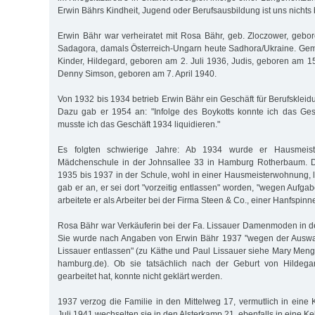
Erwin Bährs Kindheit, Jugend oder Berufsausbildung ist uns nichts
Erwin Bähr war verheiratet mit Rosa Bähr, geb. Zloczower, gebo
Sadagora, damals Österreich-Ungarn heute Sadhora/Ukraine. Gem
Kinder, Hildegard, geboren am 2. Juli 1936, Judis, geboren am
Denny Simson, geboren am 7. April 1940.
Von 1932 bis 1934 betrieb Erwin Bähr ein Geschäft für Berufskleidu
Dazu gab er 1954 an: "Infolge des Boykotts konnte ich das Ges
musste ich das Geschäft 1934 liquidieren."
Es folgten schwierige Jahre: Ab 1934 wurde er Hausmeist
Mädchenschule in der Johnsallee 33 in Hamburg Rotherbaum. D
1935 bis 1937 in der Schule, wohl in einer Hausmeisterwohnung,
gab er an, er sei dort "vorzeitig entlassen" worden, "wegen Aufg
arbeitete er als Arbeiter bei der Firma Steen & Co., einer Hanfspinne
Rosa Bähr war Verkäuferin bei der Fa. Lissauer Damenmoden in 
Sie wurde nach Angaben von Erwin Bähr 1937 "wegen der Auswa
Lissauer entlassen" (zu Käthe und Paul Lissauer siehe Mary Meng
hamburg.de). Ob sie tatsächlich nach der Geburt von Hildega
gearbeitet hat, konnte nicht geklärt werden.
1937 verzog die Familie in den Mittelweg 17, vermutlich in eine
Juli 1941 wechselten sie in den Alsterkamp 21, ebenfalls in eine K