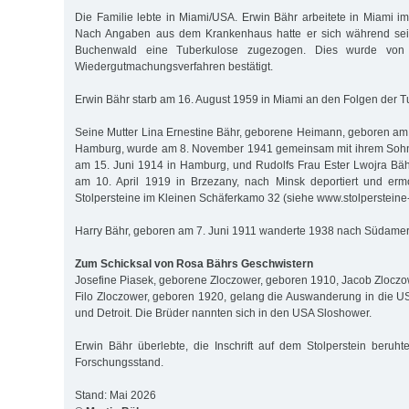
Die Familie lebte in Miami/USA. Erwin Bähr arbeitete in Miami im
Nach Angaben aus dem Krankenhaus hatte er sich während sein
Buchenwald eine Tuberkulose zugezogen. Dies wurde von
Wiedergutmachungsverfahren bestätigt.
Erwin Bähr starb am 16. August 1959 in Miami an den Folgen der T
Seine Mutter Lina Ernestine Bähr, geborene Heimann, geboren a
Hamburg, wurde am 8. November 1941 gemeinsam mit ihrem Sohn
am 15. Juni 1914 in Hamburg, und Rudolfs Frau Ester Lwojra Bäh
am 10. April 1919 in Brzezany, nach Minsk deportiert und ermo
Stolpersteine im Kleinen Schäferkamo 32 (siehe www.stolperstein
Harry Bähr, geboren am 7. Juni 1911 wanderte 1938 nach Südamer
Zum Schicksal von Rosa Bährs Geschwistern
Josefine Piasek, geborene Zloczower, geboren 1910, Jacob Zlocz
Filo Zloczower, geboren 1920, gelang die Auswanderung in die US
und Detroit. Die Brüder nannten sich in den USA Sloshower.
Erwin Bähr überlebte, die Inschrift auf dem Stolperstein beruht
Forschungsstand.
Stand: Mai 2026