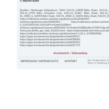
© Martin Bähr
Quellen: Hamburger Adressbuch, StAH 213-13_14830 Bähr, Erwin; 213-13_
351-11_9755 Bähr, Ernestine Lina; 3151-11_31961 Bähr, Erwin; 351-11
01_0992_b_02053 Bähr Erwin; 522-01_0992_b_02054 Bähr, Erwin; 522-01_0
https://collections.arolsen-archives.org/de/document/5283497; https
archives.org/de/document/5462581; https://collections.arolsen-archives.o
3_01010503-001-016-426?s=Erwin%20Bähr; https://col
archives.org/de/search/person/66554947?s=Esther%20Bähr&t=2735971&p=0http
holocaust.de/list_ger_nwd_411025.html; https://www.statistik-des-holocaust.d
https://collections.arolsen-archives.org/de/archive/1-1-22-1_6700000002;
https://apps.bundesarchiv.de/gedenkbuch/de836617;
https://apps.bundesarchiv.de/gedenkbuch/de836836;
https://apps.bundesarchiv.de/gedenkbuch/de836912;
https://apps.bundesarchiv.de/gedenkbuch/de837175.
druckansicht
/
Seitenanfang
Der Stolperstein i
IMPRESSUM / DATENSCHUTZ
KONTAKT
Stein in Hamburg v