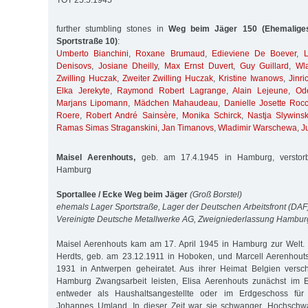
TOT 25.5.1945
further stumbling stones in
Weg beim Jäger 150 (Ehemaliges
Sportstraße 10)
:
Umberto Bianchini
,
Roxane Brumaud
,
Edieviene De Boever
,
L
Denisovs
,
Josiane Dheilly
,
Max Ernst Duvert
,
Guy Guillard
,
Wl
Zwilling Huczak
,
Zweiter Zwilling Huczak
,
Kristine Iwanows
,
Jinr
Elka Jerekyte
,
Raymond Robert Lagrange
,
Alain Lejeune
,
Od
Marjans Lipomann
,
Mädchen Mahaudeau
,
Danielle Josette Roc
Roere
,
Robert André Sainsère
,
Monika Schirck
,
Nastja Slywins
Ramas Simas Straganskini
,
Jan Timanovs
,
Wladimir Warschewa
,
J
Maisel Aerenhouts,
geb. am 17.4.1945 in Hamburg, verstor
Hamburg
Sportallee / Ecke Weg beim Jäger
(Groß Borstel)
ehemals Lager Sportstraße, Lager der Deutschen Arbeitsfront (DAF
Vereinigte Deutsche Metallwerke AG, Zweigniederlassung Hambu
Maisel Aerenhouts kam am 17. April 1945 in Hamburg zur Welt. Ih
Herdts, geb. am 23.12.1911 in Hoboken, und Marcell Aerenhouts
1931 in Antwerpen geheiratet. Aus ihrer Heimat Belgien versch
Hamburg Zwangsarbeit leisten, Elisa Aerenhouts zunächst im 
entweder als Haushaltsangestellte oder im Erdgeschoss für 
Johannes Umland. In dieser Zeit war sie schwanger. Hochschw