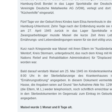
Hamburg-Groß Borstel in das Lager Sportstraße der Deutschen
Vereinigte Deutsche Metallwerke AG (VDM), verlegt und dort 
"Küchenhilfe" eingesetzt.
Fünf Tage vor der Geburt ihres Kindes kam Elisa Aerenhouts in die
Hamburg-Uhlenhorst. Zehn Tage nach der Entbindung wurde sie mi
am 27. April 1945 zurück in das Lager Sportstraße en
Zwangsarbeitslager musste Maisel die kurze Zeit ihres Le
Ernährungs- und Lebensbedingungen waren für sie dort völlig unz
Kurz nach Kriegsende war Maisel mit ihren Eltern im "Ausländerl
Wentorf, Kreis Stormarn, untergebracht, das nach dem Krieg mit H
Nations Relief and Rehabilitation Administration) für "Displaced
worden war.
Bald darauf verstarb Maisel am 25. Mai 1945 im Kinderkrankenh
8:00 Uhr. In der Sterbefallanzeige des Krankenhauses i
"Ernährungsstörung" angegeben. In diesem Dokument vermerkte
Hasse, die Angaben seien auf Grund "der Aufnahme Akte No: 1299"
(die Eltern, M. L.) weder telephonisch, noch schriftlich erreichbar
in den Sterbedokumenten im Gegensatz zum Eintrag im Geburtsre
angegeben.
Maisel wurde 1 Monat und 8 Tage alt.