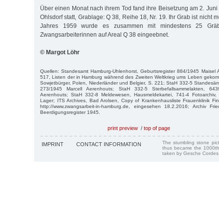
Über einen Monat nach ihrem Tod fand ihre Beisetzung am 2. Juni
Ohlsdorf statt, Grablage: Q 38, Reihe 18, Nr. 19. Ihr Grab ist nicht
Jahres 1959 wurde es zusammen mit mindestens 25 Gräb
Zwangsarbeiterinnen auf Areal Q 38 eingeebnet.
© Margot Löhr
Quellen: Standesamt Hamburg-Uhlenhorst, Geburtsregister 884/1945 Maisel A
517, Listen der in Hamburg während des Zweiten Weltkrieg ums Leben geko
Sowjetbürger, Polen, Niederländer und Belgier, S. 221; StaH 332-5 Standesämt
273/1945 Marcell Aerenhouts; StaH 332-5 Sterbefallsammelakten, 64
Aerenhouts; StaH 332-8 Meldewesen, Hausmeldekartei, 741-4 Fotoarchiv
Lager; ITS Archives, Bad Arolsen, Copy of Krankenhausliste Frauenklinik Fi
http://www.zwangsarbeit-in-hamburg.de, eingesehen 18.2.2016; Archiv Frie
Beerdigungsregister 1945.
print preview
/
top of page
The stumbling stone pi
IMPRINT
CONTACT INFORMATION
thus became the 1000th
taken by Gesche Cordes