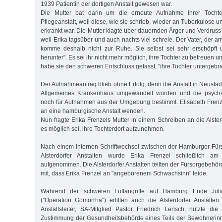
1939 Patientin der dortigen Anstalt gewesen war.
Die Mutter bat darin um die erneute Aufnahme ihrer Tochte
Pflegeanstalt, weil diese, wie sie schrieb, wieder an Tuberkulose 
erkrankt war. Die Mutter klagte über dauernden Ärger und Verdruss
weil Erika tagsüber und auch nachts viel schreie. Der Vater, der 
komme deshalb nicht zur Ruhe. Sie selbst sei sehr erschöpft 
herunter". Es sei ihr nicht mehr möglich, ihre Tochter zu betreuen 
habe sie den schweren Entschluss gefasst, "ihre Tochter untergebra
Der Aufnahmeantrag blieb ohne Erfolg, denn die Anstalt in Neustad
Allgemeines Krankenhaus umgewandelt worden und die psychiat
noch für Aufnahmen aus der Umgebung bestimmt. Elisabeth Frenz
an eine hamburgische Anstalt wenden.
Nun fragte Erika Frenzels Mutter in einem Schreiben an die Alster
es möglich sei, ihre Tochterdort aufzunehmen.
Nach einem internen Schriftwechsel zwischen der Hamburger Fü
Alsterdorfer Anstalten wurde Erika Frenzel schließlich a
aufgenommen. Die Alsterdorfer Anstalten teilten der Fürsorgebehö
mit, dass Erika Frenzel an "angeborenem Schwachsinn" leide.
Während der schweren Luftangriffe auf Hamburg Ende Juli
("Operation Gomorrha") erlitten auch die Alsterdorfer Anstalt
Anstaltsleiter, SA-Mitglied Pastor Friedrich Lensch, nutzte die
Zustimmung der Gesundheitsbehörde eines Teils der Bewohnerin