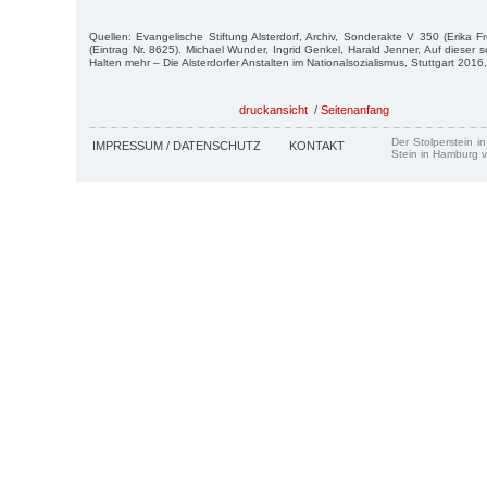
Quellen: Evangelische Stiftung Alsterdorf, Archiv, Sonderakte V 350 (Erika
(Eintrag Nr. 8625). Michael Wunder, Ingrid Genkel, Harald Jenner, Auf dieser 
Halten mehr – Die Alsterdorfer Anstalten im Nationalsozialismus, Stuttgart 2016, 
druckansicht
/
Seitenanfang
Der Stolperstein i
IMPRESSUM / DATENSCHUTZ
KONTAKT
Stein in Hamburg v