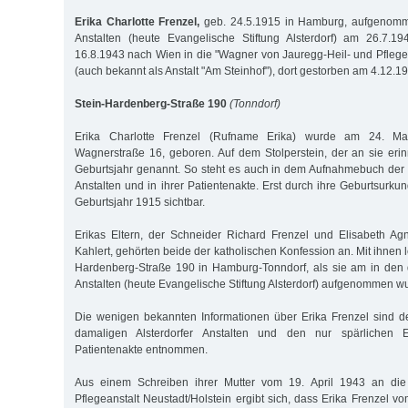
Erika Charlotte Frenzel,
geb. 24.5.1915 in Hamburg, aufgenomme
Anstalten (heute Evangelische Stiftung Alsterdorf) am 26.7.19
16.8.1943 nach Wien in die "Wagner von Jauregg-Heil- und Pflegea
(auch bekannt als Anstalt "Am Steinhof"), dort gestorben am 4.12.1
Stein-Hardenberg-Straße 190
(Tonndorf)
Erika Charlotte Frenzel (Rufname Erika) wurde am 24. M
Wagnerstraße 16, geboren. Auf dem Stolperstein, der an sie erinn
Geburtsjahr genannt. So steht es auch in dem Aufnahmebuch der 
Anstalten und in ihrer Patientenakte. Erst durch ihre Geburtsurk
Geburtsjahr 1915 sichtbar.
Erikas Eltern, der Schneider Richard Frenzel und Elisabeth Ag
Kahlert, gehörten beide der katholischen Konfession an. Mit ihnen l
Hardenberg-Straße 190 in Hamburg-Tonndorf, als sie am in den 
Anstalten (heute Evangelische Stiftung Alsterdorf) aufgenommen w
Die wenigen bekannten Informationen über Erika Frenzel sind
damaligen Alsterdorfer Anstalten und den nur spärlichen E
Patientenakte entnommen.
Aus einem Schreiben ihrer Mutter vom 19. April 1943 an die 
Pflegeanstalt Neustadt/Holstein ergibt sich, dass Erika Frenzel 