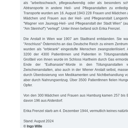
als "arbeitsschwach, pflegeaufwendig oder als besonders sch
Abtransporte in andere Heil- und Pflegeanstalten zu entledi
Transporte wurden am 16. August 1943 228 Frauen und Mädchen a
Mädchen und Frauen aus der Heil- und Pflegeanstalt Langenh
"Wagner von Jauregg-Heil- und Pflegeanstalt der Stadt Wien" (au
"Am Steinhof") "verlegt". Unter ihnen befand sich Erika Frenzel.
Die Anstalt in Wien war 1907 am Stadtrand entstanden. Sie w
"Anschluss" Österreichs an das Deutsche Reich zu einem Zentrum 
wurden als "erbkrank" eingestufte Menschen zwangssterilisiert
3200 der 4300 Patientinnen und Patienten in Tötungsanstalten
Großteil von ihnen wurde im Schloss Hartheim durch Gas ermordet
Ende der "Euthanasie"-Morde in den Tötungsanstalten w
Zwischenanstalten, also auch in der Wiener Anstalt selbst, masse
durch Überdosierung von Medikamenten und Nichtbehandlung von
aber durch Nahrungsentzug. Über 3500 PatientInnen fielen Hung
Opfer.
Von den 300 Mädchen und Frauen aus Hamburg kamen 257 bis 
davon 196 aus Alsterdorf.
Erika Frenzel starb am 4. Dezember 1944, vermutlich keines natürl
Stand: August 2024
© Ingo Wille