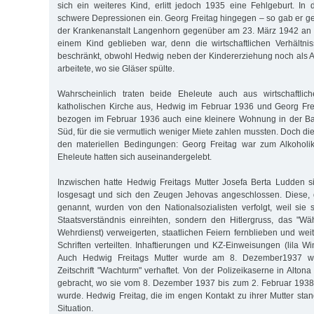
sich ein weiteres Kind, erlitt jedoch 1935 eine Fehlgeburt. In d
schwere Depressionen ein. Georg Freitag hingegen – so gab er g
der Krankenanstalt Langenhorn gegenüber am 23. März 1942 an -
einem Kind geblieben war, denn die wirtschaftlichen Verhältn
beschränkt, obwohl Hedwig neben der Kindererziehung noch als A
arbeitete, wo sie Gläser spülte.
Wahrscheinlich traten beide Eheleute auch aus wirtschaftli
katholischen Kirche aus, Hedwig im Februar 1936 und Georg Fre
bezogen im Februar 1936 auch eine kleinere Wohnung in der B
Süd, für die sie vermutlich weniger Miete zahlen mussten. Doch die 
den materiellen Bedingungen: Georg Freitag war zum Alkoholi
Eheleute hatten sich auseinandergelebt.
Inzwischen hatte Hedwig Freitags Mutter Josefa Berta Ludden s
losgesagt und sich den Zeugen Jehovas angeschlossen. Diese, d
genannt, wurden von den Nationalsozialisten verfolgt, weil sie 
Staatsverständnis einreihten, sondern den Hitlergruss, das "W
Wehrdienst) verweigerten, staatlichen Feiern fernblieben und weit
Schriften verteilten. Inhaftierungen und KZ-Einweisungen (lila W
Auch Hedwig Freitags Mutter wurde am 8. Dezember1937 we
Zeitschrift "Wachturm" verhaftet. Von der Polizeikaserne in Altona
gebracht, wo sie vom 8. Dezember 1937 bis zum 2. Februar 1938 
wurde. Hedwig Freitag, die im engen Kontakt zu ihrer Mutter stand,
Situation.