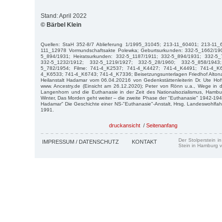
Stand: April 2022
© Bärbel Klein
Quellen: StaH 352-8/7 Ablieferung 1/1995_31045; 213-11_60401; 213-11_
111_12978 Vormundschaftsakte Polewka; Geburtsurkunden: 332-5_1662/19
5_894/1931; Heiratsurkunden: 332-5_1187/1911; 332-5_894/1931; 332-5_
332-5_1232/1912; 332-5_1219/1927; 332-5_28/1960; 332-5_858/1943
5_782/1954; Filme: 741-4_K2537; 741-4_K4427; 741-4_K4491; 741-4_K
4_K6533; 741-4_K6743; 741-4_K7336; Beisetzungsunterlagen Friedhof Altona,
Heilanstalt Hadamar vom 06.04.20216 von Gedenkstättenleiterin Dr. Ute Ho
www. Ancestry.de (Einsicht am 26.12.2020); Peter von Rönn u.a., Wege in 
Langenhorn und die Euthanasie in der Zeit des Nationalsozialismus, Hambur
Winter, Das Morden geht weiter – die zweite Phase der "Euthanasie" 1942-1945
Hadamar" Die Geschichte einer NS-"Euthanasie"-Anstalt, Hrsg. Landeswohlfa
1991.
druckansicht
/
Seitenanfang
Der Stolperstein i
IMPRESSUM / DATENSCHUTZ
KONTAKT
Stein in Hamburg v