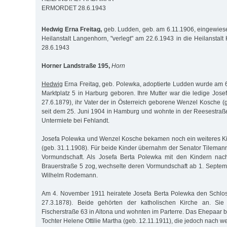
ERMORDET 28.6.1943
Hedwig Erna Freitag,
geb. Ludden, geb. am 6.11.1906, eingewies
Heilanstalt Langenhorn, "verlegt" am 22.6.1943 in die Heilanstal
28.6.1943
Horner Landstraße 195,
Horn
Hedwig
Erna Freitag, geb. Polewka, adoptierte Ludden wurde am 6
Marktplatz 5 in Harburg geboren. Ihre Mutter war die ledige Jose
27.6.1879), ihr Vater der in Österreich geborene Wenzel Kosche (g
seit dem 25. Juni 1904 in Hamburg und wohnte in der Reesestra
Untermiete bei Fehlandt.
Josefa Polewka und Wenzel Kosche bekamen noch ein weiteres K
(geb. 31.1.1908). Für beide Kinder übernahm der Senator Tilemann
Vormundschaft. Als Josefa Berta Polewka mit den Kindern nach
Brauerstraße 5 zog, wechselte deren Vormundschaft ab 1. Septe
Wilhelm Rodemann.
Am 4. November 1911 heiratete Josefa Berta Polewka den Schlos
27.3.1878). Beide gehörten der katholischen Kirche an. Si
Fischerstraße 63 in Altona und wohnten im Parterre. Das Ehepaa
Tochter Helene Ottilie Martha (geb. 12.11.1911), die jedoch nach