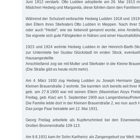
Juni 1912 verstarb. Otto Ludden adoptierte am 26. Mai 1913 mi
Mädchen Hedwig und Margareta, diese führten dann den Familie
Während der Schulzeit verbrachte Hedwig Ludden 1918 und 1919 
den Eltern ihres Stiefvaters Otto Ludden in Meppen. Nach ihrer 
oder auch "Hedel", wie sie liebevoll genannt wurde, eine Anstell
Sie eignete sich gute Fähigkeiten in Nähen und einer Haushaltsfüh
1923 und 1924 wohnte Hedwig Ludden in der Heinrich-Barth-St
zur Untermiete bei Gustav Glückstadt im ersten Stock, eventuell 
Hausangestellte.
Anschließend zog sie mit Mutter und Stiefvater in die Kleine Braue
(Die Straße gibt es heute nicht mehr).
Am 4. März 1930 zog Hedwig Ludden zu Joseph Hermann
Ge
Kleinen Brauerstraße 2 wohnte. Sie kannten sich bereits seit ihrer 
geb. am 27.8.1900 war mit seinen Eltern (Maximilian Aloys Freit
Freitag, geb. Klar) am 5. September 1909 aus Langenbielau/Pole
Die Familie lebte dort in der Kleinen Brauerstraße 2, wo nun auc
Das junge Paar heiratete am 12. Mai 1931.
Georg Freitag arbeitete als Kupferschmied bei den Eisenwerk
Großen Brunnenstraße 109-113.
Am 9.8.1931 kam ihr Sohn Karlheinz als Zangengeburt zur Welt. H