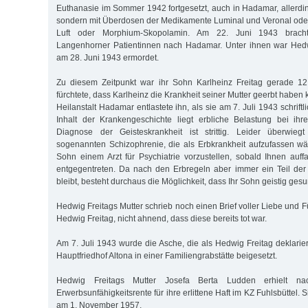
Euthanasie im Sommer 1942 fortgesetzt, auch in Hadamar, allerdin
sondern mit Überdosen der Medikamente Luminal und Veronal oder
Luft oder Morphium-Skopolamin. Am 22. Juni 1943 brach
Langenhorner Patientinnen nach Hadamar. Unter ihnen war Hedw
am 28. Juni 1943 ermordet.
Zu diesem Zeitpunkt war ihr Sohn Karlheinz Freitag gerade 12 
fürchtete, dass Karlheinz die Krankheit seiner Mutter geerbt haben 
Heilanstalt Hadamar entlastete ihn, als sie am 7. Juli 1943 schriftl
Inhalt der Krankengeschichte liegt erbliche Belastung bei ihr
Diagnose der Geisteskrankheit ist strittig. Leider überwie
sogenannten Schizophrenie, die als Erbkrankheit aufzufassen wär
Sohn einem Arzt für Psychiatrie vorzustellen, sobald Ihnen auf
entgegentreten. Da nach den Erbregeln aber immer ein Teil d
bleibt, besteht durchaus die Möglichkeit, dass Ihr Sohn geistig gesun
Hedwig Freitags Mutter schrieb noch einen Brief voller Liebe und F
Hedwig Freitag, nicht ahnend, dass diese bereits tot war.
Am 7. Juli 1943 wurde die Asche, die als Hedwig Freitag deklarie
Hauptfriedhof Altona in einer Familiengrabstätte beigesetzt.
Hedwig Freitags Mutter Josefa Berta Ludden erhielt n
Erwerbsunfähigkeitsrente für ihre erlittene Haft im KZ Fuhlsbüttel.
am 1. November 1957.