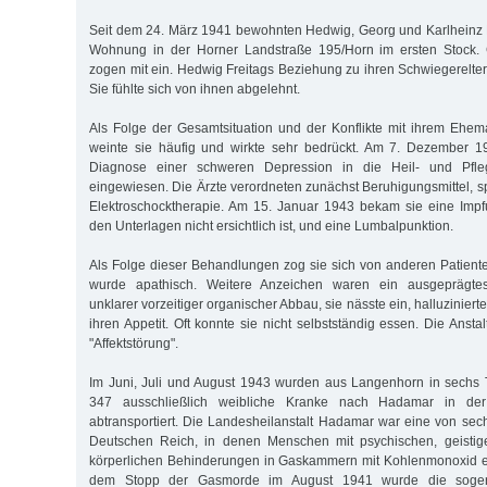
Seit dem 24. März 1941 bewohnten Hedwig, Georg und Karlheinz 
Wohnung in der Horner Landstraße 195/Horn im ersten Stock. G
zogen mit ein. Hedwig Freitags Beziehung zu ihren Schwiegerelter
Sie fühlte sich von ihnen abgelehnt.
Als Folge der Gesamtsituation und der Konflikte mit ihrem Ehe
weinte sie häufig und wirkte sehr bedrückt. Am 7. Dezember 1
Diagnose einer schweren Depression in die Heil- und Pfle
eingewiesen. Die Ärzte verordneten zunächst Beruhigungsmittel, s
Elektroschocktherapie. Am 15. Januar 1943 bekam sie eine Imp
den Unterlagen nicht ersichtlich ist, und eine Lumbalpunktion.
Als Folge dieser Behandlungen zog sie sich von anderen Patient
wurde apathisch. Weitere Anzeichen waren ein ausgeprägtes 
unklarer vorzeitiger organischer Abbau, sie nässte ein, halluzinierte
ihren Appetit. Oft konnte sie nicht selbstständig essen. Die Anstal
"Affektstörung".
Im Juni, Juli und August 1943 wurden aus Langenhorn in sechs 
347 ausschließlich weibliche Kranke nach Hadamar in d
abtransportiert. Die Landesheilanstalt Hadamar war eine von sec
Deutschen Reich, in denen Menschen mit psychischen, geistig
körperlichen Behinderungen in Gaskammern mit Kohlenmonoxid 
dem Stopp der Gasmorde im August 1941 wurde die sogen