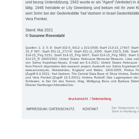
und bezog Unterstützung. 1942 wurde er als "Agent" (Vertreter) i
tätig. 1946 heiratete er Lily Greenberg und bekam mit ihr zwei K
sein Sohn bei der Gedenkstätte Yad Vashem in Israel Gedenkblätter 
Vera Frenkel.
Stand: Mai 2021
© Susanne Rosendahl
Quellen: 1; 2; 5; 8; StaH 332-5_5412 u 321/1938; StaH 213-13_17647; Sta
15_F 587; StaH 351-11_27174; StaH 351-11_3355; StaH 232-5_539; StaH
314-15_FVg 5151; StaH 314-15_FVg 6007; StaH 314-15_FVg 5902; StaH 3
314-15_R 1940/1002; United States Holocaust Memorial Museum, Lista osó
von Sahra Kopelman-Noyes, E-mail am 6.4.2021; United States Holocaus
from French deportation lists research project, Auskunft von Sahra Kopelman-
www.ancestry.de, Heiratsindex, England und Wales, 1916-2005, Pinkus Fr
(Zugriff 6.4.2021; Yad Vashem, The Central Data Base of Shoa Victims, Gedenk
und Vera Frenkel (Zugriff 10.3.2021); Andrea Rudorff: Das Lagersystem der
Schlesien, in Der Ort des Terrors; Hrsg. Wolfgang Benz und Barbara Dist
Diverse Hamburger Adressbücher.
druckansicht
/
Seitenanfang
Der Stolperstein i
IMPRESSUM / DATENSCHUTZ
KONTAKT
Stein in Hamburg v