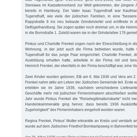
Sieniawa im Karpatenvorland zur Welt gekommen, der jüngere Al
bereits in Hamburg. Der Vater Isaac Tugendhaft war Kaufma
Tugendhaft, wie viele der jüdischen Familien, in eine "besse
Rappstraße 8 ins neu bebaute Grindelviertel und eröffnete in 
Geflügelhandlung. Sie zogen später noch dreimal um, in die Heinr
in die Bornstraße 1. Zuletzt waren sie in der Grindelallee 176 gemel
Pinkus und Charlotte Frenkel zogen nach der Eheschließung in die
Wohnung, in der jetzt auch die Firma betrieben wurde, hatte C
Tugendhaft für das junge Paar eingerichtet. Charlotte Frenkel, 
Ausbildung erhalten hatte, arbeitete in der Firma mit und be
Heinrich Frenkel, der ebenfalls in der Firma beschäftigt war, eine Vo
Zwei Kinder wurden geboren, Etti am 6. Mai 1936 und Vera am 2.
Frenkel nahm aktiv am Leben der Jüdischen Gemeinde teil. Erste w
erlebten sie im Jahre 1936, nachdem verschiedene Lieferan
Geschäfte mehr mit jüdischen Firmeninhabern abschließen wollt
Jahr wurde Pinkus Frenkel die "Reiselegitimationskarte" nicht me
Handelskammerakte ging hervor, dass bereits 1936 Auskünfte
Zugehörigkeit" des Firmeninhabers eingeholt worden waren.
Regina Frenkel, Pinkus' Mutter erkrankte an Krebs und verstarb a
wurde auf dem Jüdischen Friedhof Bornkampsweg in Bahrenfeld be