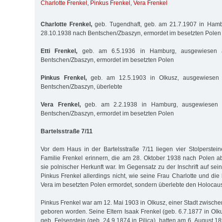
Charlotte Frenkel
,
Pinkus Frenkel
,
Vera Frenkel
Charlotte Frenkel,
geb. Tugendhaft, geb. am 21.7.1907 in Ham
28.10.1938 nach Bentschen/Zbaszyn, ermordet im besetzten Polen
Etti Frenkel,
geb. am 6.5.1936 in Hamburg, ausgewiesen 
Bentschen/Zbaszyn, ermordet im besetzten Polen
Pinkus Frenkel,
geb. am 12.5.1903 in Olkusz, ausgewiesen
Bentschen/Zbaszyn, überlebte
Vera Frenkel,
geb. am 2.2.1938 in Hamburg, ausgewiesen 
Bentschen/Zbaszyn, ermordet im besetzten Polen
Bartelsstraße 7/11
Vor dem Haus in der Bartelsstraße 7/11 liegen vier Stolperstein
Familie Frenkel erinnern, die am 28. Oktober 1938 nach Polen 
sie polnischer Herkunft war. Im Gegensatz zu der Inschrift auf se
Pinkus Frenkel allerdings nicht, wie seine Frau Charlotte und die
Vera im besetzten Polen ermordet, sondern überlebte den Holocaus
Pinkus Frenkel war am 12. Mai 1903 in Olkusz, einer Stadt zwisch
geboren worden. Seine Eltern Isaak Frenkel (geb. 6.7.1877 in Olk
geb. Felsenstein (geb. 24.9.1874 in Pilica), hatten am 6. August 18