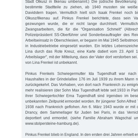
Stadt Olkusz in Ilkenau umbenannt.) Die jüdische Bevölkerun
bestimmte Stadtteile zu ziehen, ab 1940 mussten sie weiß
Davidstern tragen. Vermutlich hielt sich Isaak Frenkel noch
Olkusz/Ilkenau auf. Pinkus Frenkel berichtete, dass sein Va
gezwungen wurde, die er nicht lange durchhielt. Vermutli
Zwangsarbeitern, die für die "Organisation Schmelt" (Albrec
Polizeipräsident SS-Oberführer und Sonderbeauftragter des Rei
Arbeitseinsatz in Oberschlesien, er begann im Mai 1945 Selbstmo
in Industriebetriebe eingesetzt wurden. Ein letztes Lebenszei
Lina durch das Rote Kreuz, eine Karte datiert vom 23. April 
Arbeitslager", mit der Mitteilung, dass der Vater dort verstorben se
von Lina Frenkel ist unbekannt.
Pinkus Frenkels Schwiegermutter Ida Tugendhaft war nach 
Haushaltes in der Grindelallee 176 im Juli 1939 zu ihrem Mann 
zurückgekehrt. Das Vorhaben, von dort nach Frankreich zu emigrie
mehr realisieren (der Sohn Max Tugendhaft lebte seit 1933 in Pari
ihrer Schwiegertochter Erna Tugendhaft sind irgendwo im bes
unbekannten Zeitpunkt ermordet worden. Ihr jüngerer Sohn Alfred 
1938 nach Frankreich geflohen. Am 6. März 1943 wurde er mit 
Drancy, dem Sammellager für Juden bei Paris, in das Vernic
deportiert und ermordet. (siehe Familie Abraham Wagschal u
www.stolpersteine-hamburg.de).
Pinkus Frenkel blieb in England. In den ersten drei Jahren erhielt e