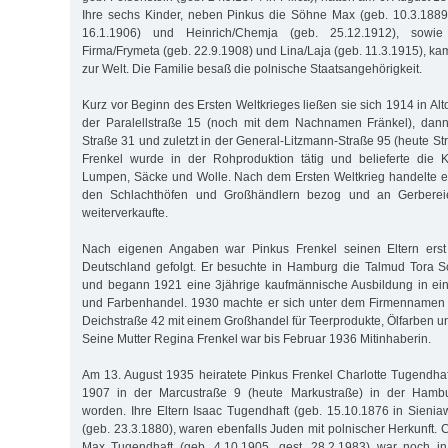
Ihre sechs Kinder, neben Pinkus die Söhne Max (geb. 10.3.1889
16.1.1906) und Heinrich/Chemja (geb. 25.12.1912), sowie
Firma/Frymeta (geb. 22.9.1908) und Lina/Laja (geb. 11.3.1915), ka
zur Welt. Die Familie besaß die polnische Staatsangehörigkeit.
Kurz vor Beginn des Ersten Weltkrieges ließen sie sich 1914 in Alt
der Paralellstraße 15 (noch mit dem Nachnamen Fränkel), dan
Straße 31 und zuletzt in der General-Litzmann-Straße 95 (heute S
Frenkel wurde in der Rohproduktion tätig und belieferte die Kle
Lumpen, Säcke und Wolle. Nach dem Ersten Weltkrieg handelte er 
den Schlachthöfen und Großhändlern bezog und an Gerberei
weiterverkaufte.
Nach eigenen Angaben war Pinkus Frenkel seinen Eltern ers
Deutschland gefolgt. Er besuchte in Hamburg die Talmud Tora Sc
und begann 1921 eine 3jährige kaufmännische Ausbildung in ein
und Farbenhandel. 1930 machte er sich unter dem Firmennamen 
Deichstraße 42 mit einem Großhandel für Teerprodukte, Ölfarben u
Seine Mutter Regina Frenkel war bis Februar 1936 Mitinhaberin.
Am 13. August 1935 heiratete Pinkus Frenkel Charlotte Tugendhaf
1907 in der Marcustraße 9 (heute Markustraße) in der Hamb
worden. Ihre Eltern Isaac Tugendhaft (geb. 15.10.1876 in Sieniaw
(geb. 23.3.1880), waren ebenfalls Juden mit polnischer Herkunft. C
Max Tugendhaft (geb. 4.10.1905, gest. 28.2.1983) war noch in