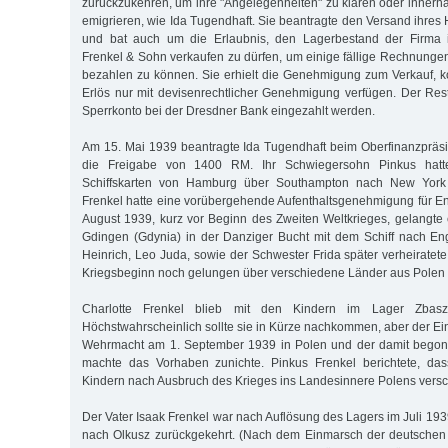
zurückzukehren, um ihre "Angelegenheiten" zu klären oder inner
emigrieren, wie Ida Tugendhaft. Sie beantragte den Versand ihres
und bat auch um die Erlaubnis, den Lagerbestand der Firma 
Frenkel & Sohn verkaufen zu dürfen, um einige fällige Rechnunge
bezahlen zu können. Sie erhielt die Genehmigung zum Verkauf, 
Erlös nur mit devisenrechtlicher Genehmigung verfügen. Der Res
Sperrkonto bei der Dresdner Bank eingezahlt werden.
Am 15. Mai 1939 beantragte Ida Tugendhaft beim Oberfinanzpräsi
die Freigabe von 1400 RM. Ihr Schwiegersohn Pinkus hatte 
Schiffskarten von Hamburg über Southampton nach New York
Frenkel hatte eine vorübergehende Aufenthaltsgenehmigung für En
August 1939, kurz vor Beginn des Zweiten Weltkrieges, gelangte 
Gdingen (Gdynia) in der Danziger Bucht mit dem Schiff nach En
Heinrich, Leo Juda, sowie der Schwester Frida später verheiratet
Kriegsbeginn noch gelungen über verschiedene Länder aus Polen
Charlotte Frenkel blieb mit den Kindern im Lager Zbaszy
Höchstwahrscheinlich sollte sie in Kürze nachkommen, aber der E
Wehrmacht am 1. September 1939 in Polen und der damit begon
machte das Vorhaben zunichte. Pinkus Frenkel berichtete, da
Kindern nach Ausbruch des Krieges ins Landesinnere Polens versc
Der Vater Isaak Frenkel war nach Auflösung des Lagers im Juli 193
nach Olkusz zurückgekehrt. (Nach dem Einmarsch der deutsche