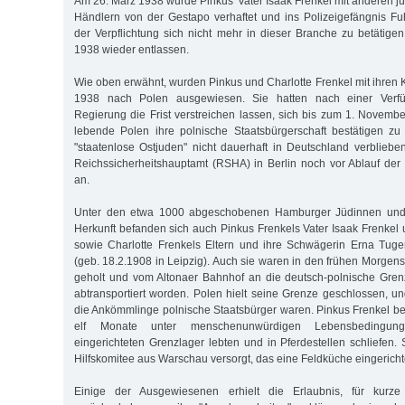
Am 26. März 1938 wurde Pinkus' Vater Isaak Frenkel mit anderen 
Händlern von der Gestapo verhaftet und ins Polizeigefängnis Fuhl
der Verpflichtung sich nicht mehr in dieser Branche zu betätigen
1938 wieder entlassen.
Wie oben erwähnt, wurden Pinkus und Charlotte Frenkel mit ihren 
1938 nach Polen ausgewiesen. Sie hatten nach einer Verfü
Regierung die Frist verstreichen lassen, sich bis zum 1. Novemb
lebende Polen ihre polnische Staatsbürgerschaft bestätigen zu
"staatenlose Ostjuden" nicht dauerhaft in Deutschland verblieb
Reichssicherheitshauptamt (RSHA) in Berlin noch vor Ablauf der 
an.
Unter den etwa 1000 abgeschobenen Hamburger Jüdinnen und 
Herkunft befanden sich auch Pinkus Frenkels Vater Isaak Frenkel 
sowie Charlotte Frenkels Eltern und ihre Schwägerin Erna Tuge
(geb. 18.2.1908 in Leipzig). Auch sie waren in den frühen Morgen
geholt und vom Altonaer Bahnhof an die deutsch-polnische Gre
abtransportiert worden. Polen hielt seine Grenze geschlossen, u
die Ankömmlinge polnische Staatsbürger waren. Pinkus Frenkel ber
elf Monate unter menschenunwürdigen Lebensbedingung
eingerichteten Grenzlager lebten und in Pferdestellen schliefen
Hilfskomitee aus Warschau versorgt, das eine Feldküche eingerichte
Einige der Ausgewiesenen erhielt die Erlaubnis, für kurz