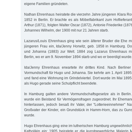
eigene Familien gründeten.
Nathan Ehrenhaus heiratete die vierzehn Jahre jüngeren Klara Ros
1852 in Berlin. Er brachte es als Möbelfabrikant zum Hoflieferan
Arthur (1871), folgten Walter Oscar (1872), Antonie Friederike (187
Johannes Wilhelm, der 1900 mit nur 21 Jahren starb.
Lazarus/Louis Ehrenhaus ging wie sein älterer Bruder die Ehe mi
jüngeren Frau ein, Ida/Jenny Horwitz, geb. 1858 in Hamburg. D
und Johanna (1883) zur Welt. 1884 zog Lazarus Ehrenhaus mit
Berlin, wo er am 9. November 1894 starb und wo er beerdigt wurde
Ida/Jenny Ehrenhaus erwartete ihr drittes Kind. Nach Berliner
Vormundschaft für Hugo und Johanna. Sie kehrte am 1. April 18
und fand eine Wohnung im Grindelviertel. Dort wurde im Mai 1895
als Hugo gerade seine Schulpflicht beendete.
In Hamburg galten andere Vormundschaftsgesetze als in Berlin
wurde ein Beistand für Vermögensfragen zugeordnet. Ihr Eheman
hinterlassen, jedoch besaß ihr Vater, der "Lotterieeinnehmer" Na
Großvater der Kinder, ein Grundstück in Hamm-Horn, das zu Guns
wurde.
Hugo Ehrenhaus ging eine im lutherischen Hamburg ungewöhnlich
Katholikin ein: 1905 heiratete er die kunstgewerbliche Malerin 