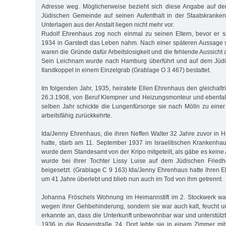
Adresse weg. Möglicherweise bezieht sich diese Angabe auf der
Jüdischen Gemeinde auf seinen Aufenthalt in der Staatskrankena
Unterlagen aus der Anstalt liegen nicht mehr vor.
Rudolf Ehrenhaus zog noch einmal zu seinen Eltern, bevor er 
1934 in Garstedt das Leben nahm. Nach einer späteren Aussage 
waren die Gründe dafür Arbeitslosigkeit und die fehlende Aussicht a
Sein Leichnam wurde nach Hamburg überführt und auf dem Jüdi
Ilandkoppel in einem Einzelgrab (Grablage O 3 467) bestattet.
Im folgenden Jahr, 1935, heiratete Ellen Ehrenhaus den gleichaltri
26.3.1908, von Beruf Klempner und Heizungsmonteur und ebenfalls
selben Jahr schickte die Lungenfürsorge sie nach Mölln zu einer
arbeitsfähig zurückkehrte.
Ida/Jenny Ehrenhaus, die ihren Neffen Walter 32 Jahre zuvor i
hatte, starb am 11. September 1937 im Israelitischen Krankenha
wurde dem Standesamt von der Kripo mitgeteilt, als gäbe es keine
wurde bei ihrer Tochter Lissy Luise auf dem Jüdischen Friedh
beigesetzt. (Grablage C 9 163) Ida/Jenny Ehrenhaus hatte ihren
um 41 Jahre überlebt und blieb nun auch im Tod von ihm getrennt.
Johanna Fröschels Wohnung im Heimannstift im 2. Stockwerk war
wegen ihrer Gehbehinderung, sondern sie war auch kalt, feucht u
erkannte an, dass die Unterkunft unbewohnbar war und unterstütz
1936 in die Bogenstraße 24. Dort lebte sie in einem Zimmer mi