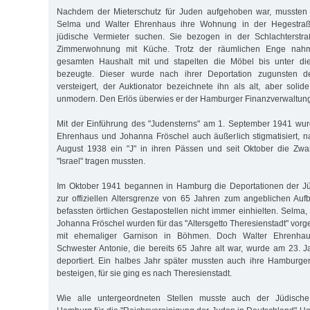
Nachdem der Mieterschutz für Juden aufgehoben war, mussten
Selma und Walter Ehrenhaus ihre Wohnung in der Hegestraß
jüdische Vermieter suchen. Sie bezogen in der Schlachterstr
Zimmerwohnung mit Küche. Trotz der räumlichen Enge nahm
gesamten Haushalt mit und stapelten die Möbel bis unter di
bezeugte. Dieser wurde nach ihrer Deportation zugunsten 
versteigert, der Auktionator bezeichnete ihn als alt, aber solid
unmodern. Den Erlös überwies er der Hamburger Finanzverwaltun
Mit der Einführung des "Judensterns" am 1. September 1941 wu
Ehrenhaus und Johanna Fröschel auch äußerlich stigmatisiert, 
August 1938 ein "J" in ihren Pässen und seit Oktober die Zw
"Israel" tragen mussten.
Im Oktober 1941 begannen in Hamburg die Deportationen der J
zur offiziellen Altersgrenze von 65 Jahren zum angeblichen Au
befassten örtlichen Gestapostellen nicht immer einhielten. Selma
Johanna Fröschel wurden für das "Altersgetto Theresienstadt" vorg
mit ehemaliger Garnison in Böhmen. Doch Walter Ehrenhaus
Schwester Antonie, die bereits 65 Jahre alt war, wurde am 23.
deportiert. Ein halbes Jahr später mussten auch ihre Hamburg
besteigen, für sie ging es nach Theresienstadt.
Wie alle untergeordneten Stellen musste auch der Jüdische