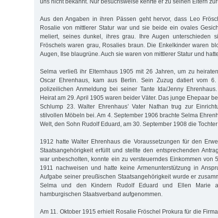
uns nicht bekannt. Nur besuchsweise kehrte er zu seinen Eltern zur
Aus den Angaben in ihren Pässen geht hervor, dass Leo Frösc
Rosalie von mittlerer Statur war und sie beide ein ovales Gesich
meliert, seines dunkel, ihres grau. Ihre Augen unterschieden 
Fröschels waren grau, Rosalies braun. Die Enkelkinder waren bl
Augen, Ilse blaugrüne. Auch sie waren von mittlerer Statur und hatt
Selma verließ ihr Elternhaus 1905 mit 26 Jahren, um zu heirate
Oscar Ehrenhaus, kam aus Berlin. Sein Zuzug datiert vom 6.
polizeilichen Anmeldung bei seiner Tante Ida/Jenny Ehrenhaus.
Heirat am 29. April 1905 waren beider Väter. Das junge Ehepaar 
Schlump 23. Walter Ehrenhaus’ Vater Nathan trug zur Einrich
stilvollen Möbeln bei. Am 4. September 1906 brachte Selma Ehrenh
Welt, den Sohn Rudolf Eduard, am 30. September 1908 die Tochter 
1912 hatte Walter Ehrenhaus die Voraussetzungen für den Erw
Staatsangehörigkeit erfüllt und stellte den entsprechenden Antra
war unbescholten, konnte ein zu versteuerndes Einkommen von 5
1911 nachweisen und hatte keine Armenunterstützung in Ansp
Aufgabe seiner preußischen Staatsangehörigkeit wurde er zusam
Selma und den Kindern Rudolf Eduard und Ellen Marie 
hamburgischen Staatsverband aufgenommen.
Am 11. Oktober 1915 erhielt Rosalie Fröschel Prokura für die Fir