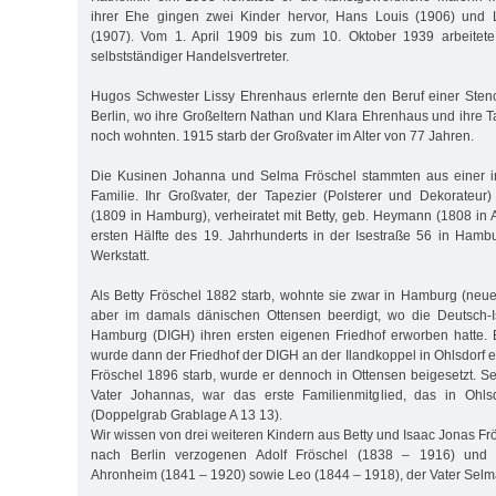
ihrer Ehe gingen zwei Kinder hervor, Hans Louis (1906) und 
(1907). Vom 1. April 1909 bis zum 10. Oktober 1939 arbeitet
selbstständiger Handelsvertreter.
Hugos Schwester Lissy Ehrenhaus erlernte den Beruf einer Sten
Berlin, wo ihre Großeltern Nathan und Klara Ehrenhaus und ihre T
noch wohnten. 1915 starb der Großvater im Alter von 77 Jahren.
Die Kusinen Johanna und Selma Fröschel stammten aus einer i
Familie. Ihr Großvater, der Tapezier (Polsterer und Dekorateur
(1809 in Hamburg), verheiratet mit Betty, geb. Heymann (1808 in Al
ersten Hälfte des 19. Jahrhunderts in der Isestraße 56 in Ham
Werkstatt.
Als Betty Fröschel 1882 starb, wohnte sie zwar in Hamburg (neu
aber im damals dänischen Ottensen beerdigt, wo die Deutsch-I
Hamburg (DIGH) ihren ersten eigenen Friedhof erworben hatte. 
wurde dann der Friedhof der DIGH an der Ilandkoppel in Ohlsdorf er
Fröschel 1896 starb, wurde er dennoch in Ottensen beigesetzt. 
Vater Johannas, war das erste Familienmitglied, das in Ohls
(Doppelgrab Grablage A 13 13).
Wir wissen von drei weiteren Kindern aus Betty und Isaac Jonas Fr
nach Berlin verzogenen Adolf Fröschel (1838 – 1916) und Je
Ahronheim (1841 – 1920) sowie Leo (1844 – 1918), der Vater Selm