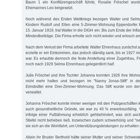
Baum 1 ein Konfitürengeschäft führte. Rosalie Fröschel wurd
Ehemannes Leo beigesetzt.
Noch während des Ersten Weltkriegs bezogen Walter und Selma
Kindern Rudolf und Ellen eine 5-Zimmer-Wohnung Eppendorfer
15. Januar 1919, trat Walter in die DIGH ein. Bis zum Ende der Infla
Mindestbeiträge. Die Firma erholte sich nicht wieder und erlosch a
Nach dem Verlust der Firma arbeitete Walter Ehrenhaus zunächst a
erzielte er ein Einkommen, das jedoch ständig sank, bis er 1927 nic
war. Es erlaubte dennoch die feste Anstellung einer Zugehfrau, 
noch nach 1929 Selma Ehrenhaus gelegentlich half.
Julie Fröschel und ihre Tochter Johanna konnten 1926 ihre Wohnu
nicht mehr halten und bezogen im "Nanny Jonas-Stift" in de
Eimsbüttel eine Drei-Zimmer-Wohnung. Das Stift wurde von de
verwaltet.
Johanna Fröschel konnte immer weniger mit den Putzgeschäften k
auch gesundheitliche Gründe, sie war zu 40 % erwerbsunfähig. 
infolge einer Fußlähmung erheblich gehbehindert, was sich auc
Stiefel nicht beheben ließ. Inzwischen zudem schwerhörig und "
sie sich an die Wohlfahrt, um Unterstützungsleistungen zu erhalten.
Allein ihr Bruder Berthold hätte seiner Mutter und seiner Schwest