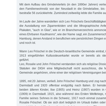
Mit dem Aufbau des Grindelviertels (in den 1890er Jahren) verl
den Familienwohnsitz von der Neustadt in die Grindelallee, bis
Isestraße 56 zurückkehrte. Zumindest zeitweilig lebte die Familie a
Im Laufe der Jahre wandelten sich Leo Fröschels Geschäftstätigke
die Ausstattung von Zigarrenkisten und die lithographische An
Plakaten, "auch in Glas", wie er im Branchenverzeichnis annoncie
eines Ehrbaren Kaufmanns", wie der Name sagt, ein Zusammensch
Hamburg, denen Anstand in beruflichen wie persönlichen Dingen e
und noch ist.
Wann Leo Fröschel in die Deutsch-Israelitische Gemeinde eintrat, is
1913 eingeführten Kultussteuerkartei wurde er bereits als steu
geführt.
Leo, Rosalie und John Fröschel verstanden sich als religiöse Dis
Statuten der DIGH eine Mitgliedschaft nicht ausschloss, die M
Gemeinde angehören, ohne einer der religiösen Vereinigungen bei
1895, mit 20 Jahren, verließ John Fröschel Hamburg und zog nac
Darmstadt und 1920 offenbar endgültig nach Italien. Er heirate
beiden älteren Kinder, Ilse (1905) und Heinz (1907) wurden i
(1909) in Darmstadt. 1915, also während des Ersten Weltkriegs, r
Familie seines Sohnes in die Schweiz, 1917 noch einmal zusamm
Rosalie Fröschel. Ob sie sich dort lediglich im Urlaub trafen oder 