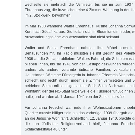
wechselte sie mehrfach die Vermieter, bis sie im Juni 1937
Ehrenhaus zog, die inzwischen eine 4-Zimmer-Wohnung in der He
im 2. Stockwerk, bewohnten.
Im Mai 1938 wanderte Walter Ehrenhaus’ Kusine Johanna Schwa
Kurt nach Südafrika aus. Sie ließen sich in Bloemfontein nieder,
Auswanderungspläne von Verwandten sind nicht bekannt.
Walter und Selma Ehrenhaus nahmen ihre Möbel auch in 
Behausungen mit. Ihr Radio mussten sie mit Beginn des Polen
1939 an die Gestapo abliefern, Walters Fahrrad, die Schreibma
blieben ihnen, bis sie 1941 von der Gestapo gezwungen wurden,
anders als andere verarmte jüdische Familien, verkauften s
Hausstands. Wie eine Fürsorgerin in Johanna Fröschels Akte schrie
schlecht und recht" durch, indem sie Zimmer vermieteten und 
betrieben, Selma mit selbstgemachter Seife. Schließlich wandten s
Wohlfahrt, der der NS-Staat mittlerweile die Fürsorge für Jüdinne
hatte, und wurden ab 1. Januar 1941 von der Seite unterstützt.
Für Johanna Fröschel war jede ihrer Wohnsituationen unbefr
Quartier musste billiger sein als das vorherige. 1939 übergab die 
an die Jüdische Wohlfahrt. Schließlich, 12. Januar 1940, brachte
die nun Jüdischer Religionsverband hieß, Johanna Frösche
Schlachterstraße 40 unter.