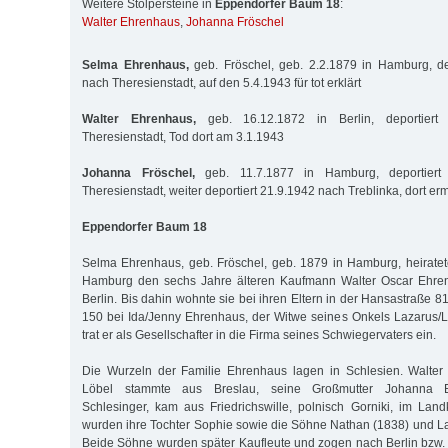
Weitere Stolpersteine in
Eppendorfer Baum 18
:
Walter Ehrenhaus
,
Johanna Fröschel
Selma Ehrenhaus,
geb. Fröschel, geb. 2.2.1879 in Hamburg, de
nach Theresienstadt, auf den 5.4.1943 für tot erklärt
Walter Ehrenhaus,
geb. 16.12.1872 in Berlin, deportier
Theresienstadt, Tod dort am 3.1.1943
Johanna Fröschel,
geb. 11.7.1877 in Hamburg, deportier
Theresienstadt, weiter deportiert 21.9.1942 nach Treblinka, dort er
Eppendorfer Baum 18
Selma Ehrenhaus, geb. Fröschel, geb. 1879 in Hamburg, heiratet
Hamburg den sechs Jahre älteren Kaufmann Walter Oscar Ehre
Berlin. Bis dahin wohnte sie bei ihren Eltern in der Hansastraße 81
150 bei Ida/Jenny Ehrenhaus, der Witwe seines Onkels Lazarus/
trat er als Gesellschafter in die Firma seines Schwiegervaters ein.
Die Wurzeln der Familie Ehrenhaus lagen in Schlesien. Walter
Löbel stammte aus Breslau, seine Großmutter Johanna E
Schlesinger, kam aus Friedrichswille, polnisch Gorniki, im Land
wurden ihre Tochter Sophie sowie die Söhne Nathan (1838) und L
Beide Söhne wurden später Kaufleute und zogen nach Berlin bzw