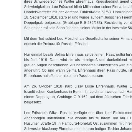
ihres Schwiegersohnes Walter Ehrenhaus. Kriegsbedingt geriet di
Schwierigkeiten. Leo Fröschel blieb Mitinhaber seiner Firma, betät
Handelsvertreter mit der Adresse Fuhlentwiete 51/53. Unmittelb
18. September 1918, starb er und wurde auf dem Jüdischen Friedho
Doppelgrab beigesetzt (Grablage B 9 232/233). Rechtzeitig vor
September traf sein Sohn John bei seiner Mutter in der Isestraße 56
Mit dem Tod schied Leo Fröschel als Gesellschafter seiner Firma
erlosch die Prokura für Rosalie Fröschel.
Nur einmal besaß Selma Ehrenhaus selbst einen Pass, gültig für’
bis Juni 1919. Darin wird sie als mittelgroß und dunkelblond 
grauen Augen beschrieben. Als besonderes Kennzeichen wird ein
angeführt. Ob und wann Selma Ehrenhaus ihren Pass nutzte, ist
Ehrenhaus hat offenbar nie einen Pass besessen.
Am 26. Oktober 1918 starb Lissy Luise Ehrenhaus, Walter E
Israelitischen Krankenhaus in Berlin. Ihr Leichnam wurde nach Ha
einem Doppelgrab, Grablage C 9 162, auf dem Jüdischen Friedh
beigesetzt.
Leo Fröschels Witwe Rosalie verfügte nun über kein Einkomme
Angehörigen unterhalten. Sie wohnte bis zu ihrem Tod am 10.
Husumer Straße 19 in Hamburg-Hoheluft Ost zusammen mit ihrer 
Schwester Ida/Jenny Ehrenhaus und deren lediger Tochter Johan