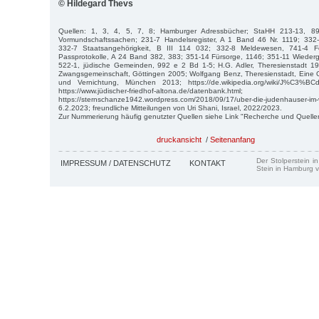
© Hildegard Thevs
Quellen: 1, 3, 4, 5, 7, 8; Hamburger Adressbücher; StaHH 213-13, 8
Vormundschaftssachen; 231-7 Handelsregister, A 1 Band 46 Nr. 1119; 332-
332-7 Staatsangehörigkeit, B III 114 032; 332-8 Meldewesen, 741-4 F
Passprotokolle, A 24 Band 382, 383; 351-14 Fürsorge, 1146; 351-11 Wiede
522-1, jüdische Gemeinden, 992 e 2 Bd 1-5; H.G. Adler, Theresienstadt 194
Zwangsgemeinschaft, Göttingen 2005; Wolfgang Benz, Theresienstadt, Eine
und Vernichtung, München 2013; https://de.wikipedia.org/wiki/J%C3%BCdi
https://www.jüdischer-friedhof-altona.de/datenbank.html;
https://sternschanze1942.wordpress.com/2018/09/17/uber-die-judenhauser-im
6.2.2023; freundliche Mitteilungen von Uri Shani, Israel, 2022/2023.
Zur Nummerierung häufig genutzter Quellen siehe Link "Recherche und Quelle
druckansicht
/
Seitenanfang
Der Stolperstein i
IMPRESSUM / DATENSCHUTZ
KONTAKT
Stein in Hamburg v