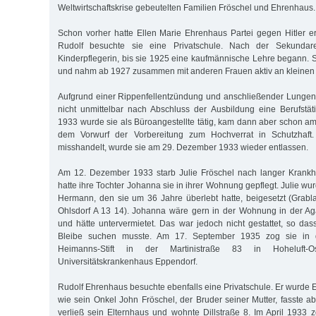
Weltwirtschaftskrise gebeutelten Familien Fröschel und Ehrenhaus.
Schon vorher hatte Ellen Marie Ehrenhaus Partei gegen Hitler erg
Rudolf besuchte sie eine Privatschule. Nach der Sekundarei
Kinderpflegerin, bis sie 1925 eine kaufmännische Lehre begann.
und nahm ab 1927 zusammen mit anderen Frauen aktiv an kleinen A
Aufgrund einer Rippenfellentzündung und anschließender Lungen
nicht unmittelbar nach Abschluss der Ausbildung eine Berufstät
1933 wurde sie als Büroangestellte tätig, kam dann aber schon am
dem Vorwurf der Vorbereitung zum Hochverrat in Schutzhaft
misshandelt, wurde sie am 29. Dezember 1933 wieder entlassen.
Am 12. Dezember 1933 starb Julie Fröschel nach langer Krankhe
hatte ihre Tochter Johanna sie in ihrer Wohnung gepflegt. Julie 
Hermann, den sie um 36 Jahre überlebt hatte, beigesetzt (Grabl
Ohlsdorf A 13 14). Johanna wäre gern in der Wohnung in der Ag
und hätte untervermietet. Das war jedoch nicht gestattet, so das
Bleibe suchen musste. Am 17. September 1935 zog sie in d
Heimanns-Stift in der Martinistraße 83 in Hoheluft
Universitätskrankenhaus Eppendorf.
Rudolf Ehrenhaus besuchte ebenfalls eine Privatschule. Er wurde E
wie sein Onkel John Fröschel, der Bruder seiner Mutter, fasste abe
verließ sein Elternhaus und wohnte Dillstraße 8. Im April 1933 