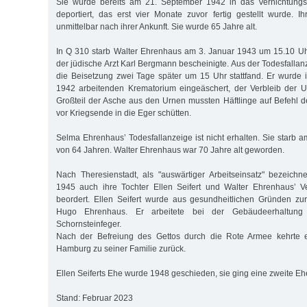
Sie wurde bereits am 21. September 1942 in das Vernichtungsl
deportiert, das erst vier Monate zuvor fertig gestellt wurde. I
unmittelbar nach ihrer Ankunft. Sie wurde 65 Jahre alt.
In Q 310 starb Walter Ehrenhaus am 3. Januar 1943 um 15.10 Uh
der jüdische Arzt Karl Bergmann bescheinigte. Aus der Todesfallan
die Beisetzung zwei Tage später um 15 Uhr stattfand. Er wurde
1942 arbeitenden Krematorium eingeäschert, der Verbleib der U
Großteil der Asche aus den Urnen mussten Häftlinge auf Befehl
vor Kriegsende in die Eger schütten.
Selma Ehrenhaus’ Todesfallanzeige ist nicht erhalten. Sie starb am
von 64 Jahren. Walter Ehrenhaus war 70 Jahre alt geworden.
Nach Theresienstadt, als "auswärtiger Arbeitseinsatz" bezeich
1945 auch ihre Tochter Ellen Seifert und Walter Ehrenhaus’ 
beordert. Ellen Seifert wurde aus gesundheitlichen Gründen zurü
Hugo Ehrenhaus. Er arbeitete bei der Gebäudeerhaltung
Schornsteinfeger.
Nach der Befreiung des Gettos durch die Rote Armee kehrte 
Hamburg zu seiner Familie zurück.
Ellen Seiferts Ehe wurde 1948 geschieden, sie ging eine zweite Eh
Stand: Februar 2023