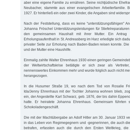
aber eine eigene Familie zu ernähren. Seine nichtjüdische Ehefra
Neubacher, stammte aus einer evangelischen Arbeiterfamilie. B
1927. Er hinterließ ein oder zwei Kinder, die Angaben sind widerspr
Nach der Feststellung, dass es keine "unterstützungsfähigen" An
Johanna Fröschel Unterstützungsleistungen für Stiefelreparaturen
den gemeinsamen Haushalt mit ihrer Mutter. Ein Antrag
Erholungsaufenthalt in St. Andreasberg im Harz erledigte sich dad
privater Seite zur Erholung nach Baden-Baden reisen konnte. Die 
und der Mutter eine Haushilfe.
Einmalig zahlte Walter Ehrenhaus 1930 einen geringen Gemeinde
der Weltwirtschaftskrise betätigte er sich zwar als Vertreter
nennenswertes Einkommen mehr und wurde folglich auch nicht me
herangezogen.
In die Husumer Straße 19, wo nach dem Tod von Rosalie Frö
Ida/Jenny Ehrenhaus mit der Tochter Johanna wohnen blieb, zog
ein, der Angestellte Karl Schwarz, geb. 1876, der bis dahin Eppe
hatte. Er heiratete Johanna Ehrenhaus. Gemeinsam führten 
Schokoladengeschäft.
Die mit der Machtübergabe an Adolf Hitler am 30. Januar 1933 v
in das Leben von Regimegegnern und -gegnerinnen, die auch die
betrafen, erfassten auch die durch den Ersten Weltkrieg, die 