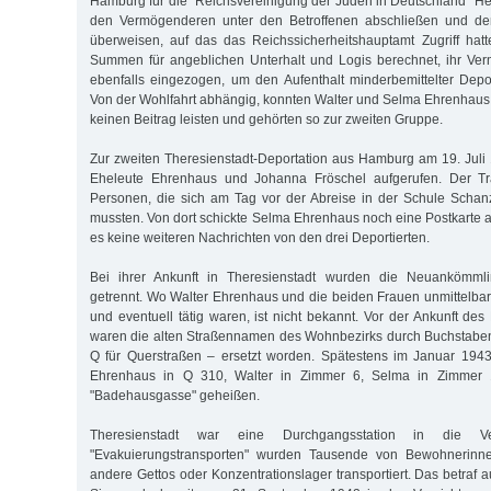
Hamburg für die "Reichsvereinigung der Juden in Deutschland" He
den Vermögenderen unter den Betroffenen abschließen und den
überweisen, auf das das Reichssicherheitshauptamt Zugriff hat
Summen für angeblichen Unterhalt und Logis berechnet, ihr Ve
ebenfalls eingezogen, um den Aufenthalt minderbemittelter Deport
Von der Wohlfahrt abhängig, konnten Walter und Selma Ehrenhau
keinen Beitrag leisten und gehörten so zur zweiten Gruppe.
Zur zweiten Theresienstadt-Deportation aus Hamburg am 19. Jul
Eheleute Ehrenhaus und Johanna Fröschel aufgerufen. Der Tr
Personen, die sich am Tag vor der Abreise in der Schule Scha
mussten. Von dort schickte Selma Ehrenhaus noch eine Postkarte 
es keine weiteren Nachrichten von den drei Deportierten.
Bei ihrer Ankunft in Theresienstadt wurden die Neuankömml
getrennt. Wo Walter Ehrenhaus und die beiden Frauen unmittelba
und eventuell tätig waren, ist nicht bekannt. Vor der Ankunft de
waren die alten Straßennamen des Wohnbezirks durch Buchstaben
Q für Querstraßen – ersetzt worden. Spätestens im Januar 19
Ehrenhaus in Q 310, Walter in Zimmer 6, Selma in Zimmer 
"Badehausgasse" geheißen.
Theresienstadt war eine Durchgangsstation in die Vern
"Evakuierungstransporten" wurden Tausende von Bewohnerin
andere Gettos oder Konzentrationslager transportiert. Das betraf