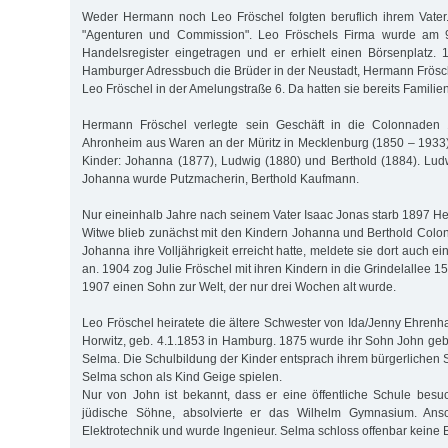
Weder Hermann noch Leo Fröschel folgten beruflich ihrem Vater.
"Agenturen und Commission". Leo Fröschels Firma wurde am
Handelsregister eingetragen und er erhielt einen Börsenplatz.
Hamburger Adressbuch die Brüder in der Neustadt, Hermann Frösch
Leo Fröschel in der Amelungstraße 6. Da hatten sie bereits Familie
Hermann Fröschel verlegte sein Geschäft in die Colonnaden 1
Ahronheim aus Waren an der Müritz in Mecklenburg (1850 – 1933).
Kinder: Johanna (1877), Ludwig (1880) und Berthold (1884). Ludw
Johanna wurde Putzmacherin, Berthold Kaufmann.
Nur eineinhalb Jahre nach seinem Vater Isaac Jonas starb 1897 H
Witwe blieb zunächst mit den Kindern Johanna und Berthold Col
Johanna ihre Volljährigkeit erreicht hatte, meldete sie dort auch e
an. 1904 zog Julie Fröschel mit ihren Kindern in die Grindelallee 1
1907 einen Sohn zur Welt, der nur drei Wochen alt wurde.
Leo Fröschel heiratete die ältere Schwester von Ida/Jenny Ehrenh
Horwitz, geb. 4.1.1853 in Hamburg. 1875 wurde ihr Sohn John geb
Selma. Die Schulbildung der Kinder entsprach ihrem bürgerlichen S
Selma schon als Kind Geige spielen.
Nur von John ist bekannt, dass er eine öffentliche Schule besu
jüdische Söhne, absolvierte er das Wilhelm Gymnasium. Ansch
Elektrotechnik und wurde Ingenieur. Selma schloss offenbar keine 