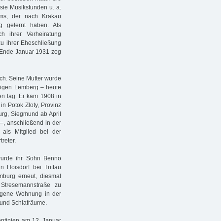
sie Musikstunden u. a.
ums, der nach Krakau
g gelernt haben. Als
h ihrer Verheiratung
zu ihrer Eheschließung
. Ende Januar 1931 zog
ch. Seine Mutter wurde
ligen Lemberg – heute
en lag. Er kam 1908 in
n Potok Zloty, Provinz
urg, Siegmund ab April
 –, anschließend in der
als Mitglied bei der
reter.
urde ihr Sohn Benno
Hoisdorf bei Trittau
mburg erneut, diesmal
 Stresemannstraße zu
igene Wohnung in der
 und Schlafräume.
entinien am 12. Januar