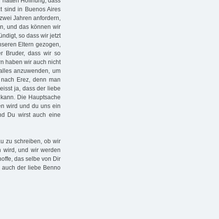
r hatten Hoffnung, dass
t sind in Buenos Aires
wei Jahren anfordern,
en, und das können wir
digt, so dass wir jetzt
nseren Eltern gezogen,
er Bruder, dass wir so
rn haben wir auch nicht
, alles anzuwenden, um
ele nach Erez, denn man
isst ja, dass der liebe
 kann. Die Hauptsache
ngen wird und du uns ein
und Du wirst auch eine
u zu schreiben, ob wir
n wird, und wir werden
offe, das selbe von Dir
d auch der liebe Benno