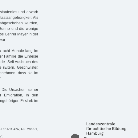
 staatenlos und erwarb
taatsangehörigkeit. Als
 abgeschoben wurden,
 Benno und die wenige
 bei Lehrer Mayer in der
war.
wa acht Monate lang im
 Familie die Einreise
rde. Seit Ausbruch des
 (Eltern, Geschwister,
annehmen, dass sie im
"
. Die Ursachen seiner
r Emigration, in den
gehöriger. Er starb im
aH 351-11 AfW, Abl. 2008/1,
n".