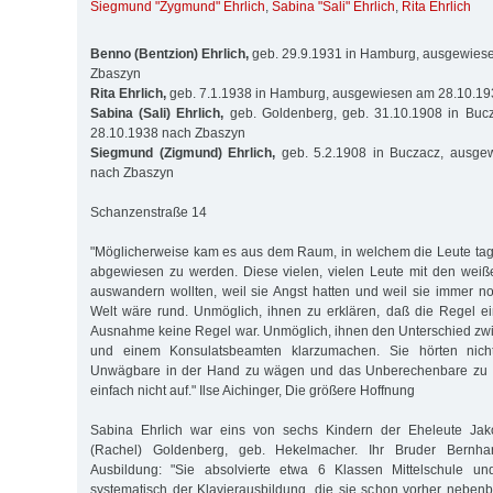
Siegmund "Zygmund" Ehrlich
,
Sabina "Sali" Ehrlich
,
Rita Ehrlich
Benno (Bentzion) Ehrlich,
geb. 29.9.1931 in Hamburg, ausgewies
Zbaszyn
Rita Ehrlich,
geb. 7.1.1938 in Hamburg, ausgewiesen am 28.10.1
Sabina (Sali) Ehrlich,
geb. Goldenberg, geb. 31.10.1908 in Buc
28.10.1938 nach Zbaszyn
Siegmund (Zigmund) Ehrlich,
geb. 5.2.1908 in Buczacz, ausge
nach Zbaszyn
Schanzenstraße 14
"Möglicherweise kam es aus dem Raum, in welchem die Leute tag
abgewiesen zu werden. Diese vielen, vielen Leute mit den weiße
auswandern wollten, weil sie Angst hatten und weil sie immer n
Welt wäre rund. Unmöglich, ihnen zu erklären, daß die Regel 
Ausnahme keine Regel war. Unmöglich, ihnen den Unterschied zw
und einem Konsulatsbeamten klarzumachen. Sie hörten nich
Unwägbare in der Hand zu wägen und das Unberechenbare zu b
einfach nicht auf." Ilse Aichinger, Die größere Hoffnung
Sabina Ehrlich war eins von sechs Kindern der Eheleute Jak
(Rachel) Goldenberg, geb. Hekelmacher. Ihr Bruder Bernha
Ausbildung: "Sie absolvierte etwa 6 Klassen Mittelschule u
systematisch der Klavierausbildung, die sie schon vorher nebenbe