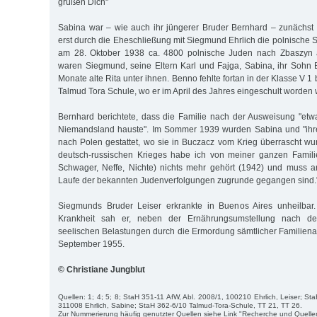
grüßen Dich"
Sabina war – wie auch ihr jüngerer Bruder Bernhard – zunächst
erst durch die Eheschließung mit Siegmund Ehrlich die polnische S
am 28. Oktober 1938 ca. 4800 polnische Juden nach Zbaszyn
waren Siegmund, seine Eltern Karl und Fajga, Sabina, ihr Sohn
Monate alte Rita unter ihnen. Benno fehlte fortan in der Klasse V 1
Talmud Tora Schule, wo er im April des Jahres eingeschult worden 
Bernhard berichtete, dass die Familie nach der Ausweisung "et
Niemandsland hauste". Im Sommer 1939 wurden Sabina und "ihrer
nach Polen gestattet, wo sie in Buczacz vom Krieg überrascht wu
deutsch-russischen Krieges habe ich von meiner ganzen Familie
Schwager, Neffe, Nichte) nichts mehr gehört (1942) und muss 
Laufe der bekannten Judenverfolgungen zugrunde gegangen sind.
Siegmunds Bruder Leiser erkrankte in Buenos Aires unheilbar
Krankheit sah er, neben der Ernährungsumstellung nach de
seelischen Belastungen durch die Ermordung sämtlicher Familienan
September 1955.
© Christiane Jungblut
Quellen: 1; 4; 5; 8; StaH 351-11 AfW, Abl. 2008/1, 100210 Ehrlich, Leiser; St
311008 Ehrlich, Sabine; StaH 362-6/10 Talmud-Tora-Schule, TT 21, TT 26.
Zur Nummerierung häufig genutzter Quellen siehe Link "Recherche und Quelle