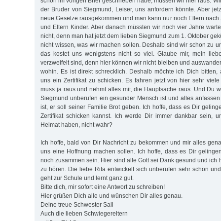
schon im vorigen Brief geschrieben habe, müssen wir hier raus. Wi
der Bruder von Siegmund, Leiser, uns anfordern könnte. Aber jetz
neue Gesetze rausgekommen und man kann nur noch Eltern nach z
und Eltern Kinder. Aber danach müssten wir noch vier Jahre wart
nicht, denn man hat jetzt dem lieben Siegmund zum 1. Oktober gekün
nicht wissen, was wir machen sollen. Deshalb sind wir schon zu u
das kostet uns wenigstens nicht so viel. Glaube mir, mein lieb
verzweifelt sind, denn hier können wir nicht bleiben und auswande
wohin. Es ist direkt schrecklich. Deshalb möchte ich Dich bitten
uns ein Zertifikat zu schicken. Es fahren jetzt von hier sehr vi
muss ja raus und nehmt alles mit, die Hauptsache raus. Und Du we
Siegmund unberufen ein gesunder Mensch ist und alles anfassen
ist, er soll seiner Familie Brot geben. Ich hoffe, dass es Dir geli
Zertifikat schicken kannst. Ich werde Dir immer dankbar sein, 
Heimat haben, nicht wahr?
Ich hoffe, bald von Dir Nachricht zu bekommen und mir alles gena
uns eine Hoffnung machen sollen. Ich hoffe, dass es Dir gelinge
noch zusammen sein. Hier sind alle Gott sei Dank gesund und ich h
zu hören. Die liebe Rita entwickelt sich unberufen sehr schön un
geht zur Schule und lernt ganz gut.
Bitte dich, mir sofort eine Antwort zu schreiben!
Hier grüßen Dich alle und wünschen Dir alles genau.
Deine treue Schwester Sali
Auch die lieben Schwiegereltern