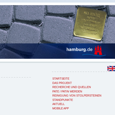
STARTSEITE
DAS PROJEKT
RECHERCHE UND QUELLEN
PATE / PATIN WERDEN
REINIGUNG VON STOLPERSTEINEN
STANDPUNKTE
AKTUELL
MOBILE APP