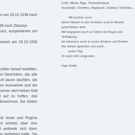
Łódź, Minsk, Riga, Theresienstadt,
Auschwitz, Chelmno, Majdanek, Sobibor, Treblinka ..
en am 28.10.1938 nach
Wir suchen euch,
deren Namen in den Archiven und im Himmel
938 nach Zbaszyn
geschrieben sind.
zacz, ausgewiesen am
Wir begegnen euch an Orten der Angst und
Verfolgung,
wir erkennen euch in euren Kindern und Enkeln.
wiesen am 28.10.1938
Die Steine sprechen von euch,
jeden Tag.
Ihr seid nicht vergessen.
Inge Grolle
süber darauf warteten,
n Gesichtern, die alle
och daran dachten, die
eine Ausnahme und die
ischen dem lieben Gott
t auf zu hoffen, das
erechnen. Sie hörten
ob Israel und Regina
rd schrieb über ihre
nd widmete sich dann
i betrieben hatte. Sie