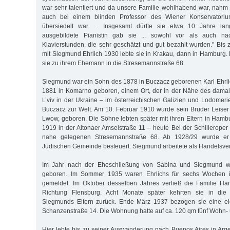
war sehr talentiert und da unsere Familie wohlhabend war, nahm 
auch bei einem blinden Professor des Wiener Konservatori
übersiedelt war. ... Insgesamt dürfte sie etwa 10 Jahre lan
ausgebildete Pianistin gab sie ... sowohl vor als auch nac
Klavierstunden, die sehr geschätzt und gut bezahlt wurden." Bis 
mit Siegmund Ehrlich 1930 lebte sie in Krakau, dann in Hamburg
sie zu ihrem Ehemann in die Stresemannstraße 68.
Siegmund war ein Sohn des 1878 in Buczacz geborenen Karl Ehrli
1881 in Komarno geboren, einem Ort, der in der Nähe des dama
L’viv in der Ukraine – im österreichischen Galizien und Lodomeri
Buczacz zur Welt. Am 10. Februar 1910 wurde sein Bruder Leiser i
Lwow, geboren. Die Söhne lebten später mit ihren Eltern in Hamb
1919 in der Altonaer Amselstraße 11 – heute Bei der Schilleroper
nahe gelegenen Stresemannstraße 68. Ab 1928/29 wurde er 
Jüdischen Gemeinde besteuert. Siegmund arbeitete als Handelsvert
Im Jahr nach der Eheschließung von Sabina und Siegmund w
geboren. Im Sommer 1935 waren Ehrlichs für sechs Wochen in 
gemeldet. Im Oktober desselben Jahres verließ die Familie Ha
Richtung Flensburg. Acht Monate später kehrten sie in die
Siegmunds Eltern zurück. Ende März 1937 bezogen sie eine e
Schanzenstraße 14. Die Wohnung hatte auf ca. 120 qm fünf Wohn-
Hier lebte bis zu seiner Auswanderung nach Buenos Aires in Arg