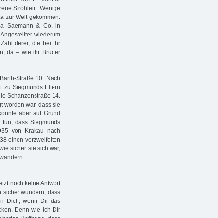
rene Ströhlein. Wenige
ita zur Welt gekommen.
rma Saemann & Co. in
s Angestellter wiederum
Zahl derer, die bei ihr
, da – wie ihr Bruder
.
-Barth-Straße 10. Nach
ut zu Siegmunds Eltern
die Schanzenstraße 14.
t worden war, dass sie
 konnte aber auf Grund
r tun, dass Siegmunds
1935 von Krakau nach
8 einen verzweifelten
 wie sicher sie sich war,
zuwandern.
etzt noch keine Antwort
ch sicher wundern, dass
 an Dich, wenn Dir das
hicken. Denn wie ich Dir