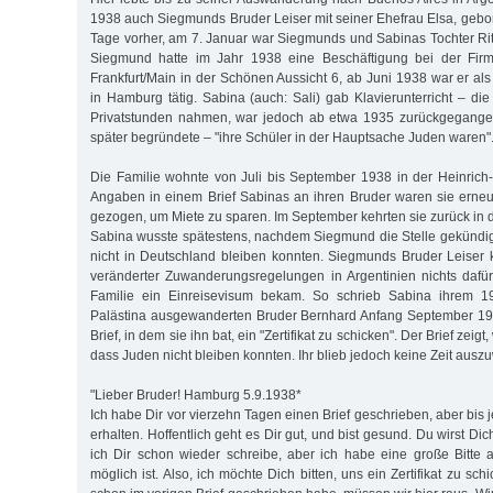
1938 auch Siegmunds Bruder Leiser mit seiner Ehefrau Elsa, gebo
Tage vorher, am 7. Januar war Siegmunds und Sabinas Tochter R
Siegmund hatte im Jahr 1938 eine Beschäftigung bei der Fi
Frankfurt/Main in der Schönen Aussicht 6, ab Juni 1938 war er al
in Hamburg tätig. Sabina (auch: Sali) gab Klavierunterricht – die 
Privatstunden nahmen, war jedoch ab etwa 1935 zurückgegangen
später begründete – "ihre Schüler in der Hauptsache Juden waren"
Die Familie wohnte von Juli bis September 1938 in der Heinrich
Angaben in einem Brief Sabinas an ihren Bruder waren sie erne
gezogen, um Miete zu sparen. Im September kehrten sie zurück in 
Sabina wusste spätestens, nachdem Siegmund die Stelle gekündig
nicht in Deutschland bleiben konnten. Siegmunds Bruder Leiser
veränderter Zuwanderungsregelungen in Argentinien nichts dafü
Familie ein Einreisevisum bekam. So schrieb Sabina ihrem 
Palästina ausgewanderten Bruder Bernhard Anfang September 193
Brief, in dem sie ihn bat, ein "Zertifikat zu schicken". Der Brief zeigt,
dass Juden nicht bleiben konnten. Ihr blieb jedoch keine Zeit aus
"Lieber Bruder! Hamburg 5.9.1938*
Ich habe Dir vor vierzehn Tagen einen Brief geschrieben, aber bis j
erhalten. Hoffentlich geht es Dir gut, und bist gesund. Du wirst Di
ich Dir schon wieder schreibe, aber ich habe eine große Bitte
möglich ist. Also, ich möchte Dich bitten, uns ein Zertifikat zu sc