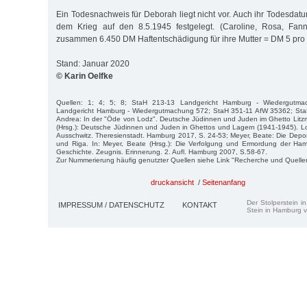
Ein Todesnachweis für Deborah liegt nicht vor. Auch ihr Todesda
dem Krieg auf den 8.5.1945 festgelegt. (Caroline, Rosa, Fan
zusammen 6.450 DM Haftentschädigung für ihre Mutter = DM 5 pro 
Stand: Januar 2020
© Karin Oelfke
Quellen: 1; 4; 5; 8; StaH 213-13 Landgericht Hamburg - Wiedergutm
Landgericht Hamburg - Wiedergutmachung 572; StaH 351-11 AfW 35362; Sta
Andrea: In der "Öde von Lodz". Deutsche Jüdinnen und Juden im Ghetto Litz
(Hrsg.): Deutsche Jüdinnen und Juden in Ghettos und Lagern (1941-1945). L
Ausschwitz. Theresienstadt. Hamburg 2017, S. 24-53; Meyer, Beate: Die Depo
und Riga. In: Meyer, Beate (Hrsg.): Die Verfolgung und Ermordung der H
Geschichte. Zeugnis. Erinnerung. 2. Aufl. Hamburg 2007, S.58-67.
Zur Nummerierung häufig genutzter Quellen siehe Link "Recherche und Quelle
druckansicht
/
Seitenanfang
Der Stolperstein i
IMPRESSUM / DATENSCHUTZ
KONTAKT
Stein in Hamburg v