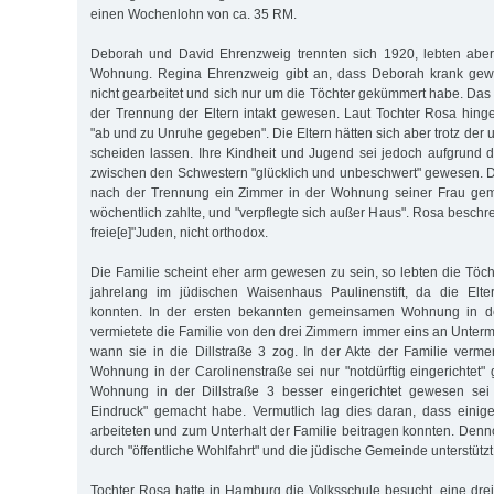
einen Wochenlohn von ca. 35 RM.
Deborah und David Ehrenzweig trennten sich 1920, lebten aber
Wohnung. Regina Ehrenzweig gibt an, dass Deborah krank gew
nicht gearbeitet und sich nur um die Töchter gekümmert habe. Das 
der Trennung der Eltern intakt gewesen. Laut Tochter Rosa hin
"ab und zu Unruhe gegeben". Die Eltern hätten sich aber trotz der 
scheiden lassen. Ihre Kindheit und Jugend sei jedoch aufgrund
zwischen den Schwestern "glücklich und unbeschwert" gewesen. 
nach der Trennung ein Zimmer in der Wohnung seiner Frau gemi
wöchentlich zahlte, und "verpflegte sich außer Haus". Rosa beschrei
freie[e]"Juden, nicht orthodox.
Die Familie scheint eher arm gewesen zu sein, so lebten die Töc
jahrelang im jüdischen Waisenhaus Paulinenstift, da die Elte
konnten. In der ersten bekannten gemeinsamen Wohnung in de
vermietete die Familie von den drei Zimmern immer eins an Untermie
wann sie in die Dillstraße 3 zog. In der Akte der Familie vermer
Wohnung in der Carolinenstraße sei nur "notdürftig eingerichtet
Wohnung in der Dillstraße 3 besser eingerichtet gewesen sei
Eindruck" gemacht habe. Vermutlich lag dies daran, dass einig
arbeiteten und zum Unterhalt der Familie beitragen konnten. Denn
durch "öffentliche Wohlfahrt" und die jüdische Gemeinde unterstütz
Tochter Rosa hatte in Hamburg die Volksschule besucht, eine drei