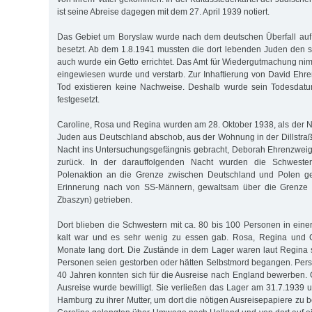
ist seine Abreise dagegen mit dem 27. April 1939 notiert.
Das Gebiet um Boryslaw wurde nach dem deutschen Überfall auf
besetzt. Ab dem 1.8.1941 mussten die dort lebenden Juden den s
auch wurde ein Getto errichtet. Das Amt für Wiedergutmachung nim
eingewiesen wurde und verstarb. Zur Inhaftierung von David Eh
Tod existieren keine Nachweise. Deshalb wurde sein Todesdat
festgesetzt.
Caroline, Rosa und Regina wurden am 28. Oktober 1938, als der N
Juden aus Deutschland abschob, aus der Wohnung in der Dillstraße
Nacht ins Untersuchungsgefängnis gebracht, Deborah Ehrenzweig
zurück. In der darauffolgenden Nacht wurden die Schweste
Polenaktion an die Grenze zwischen Deutschland und Polen geb
Erinnerung nach von SS-Männern, gewaltsam über die Grenze 
Zbaszyn) getrieben.
Dort blieben die Schwestern mit ca. 80 bis 100 Personen in ein
kalt war und es sehr wenig zu essen gab. Rosa, Regina und C
Monate lang dort. Die Zustände in dem Lager waren laut Regina 
Personen seien gestorben oder hätten Selbstmord begangen. Per
40 Jahren konnten sich für die Ausreise nach England bewerben.
Ausreise wurde bewilligt. Sie verließen das Lager am 31.7.1939 
Hamburg zu ihrer Mutter, um dort die nötigen Ausreisepapiere z