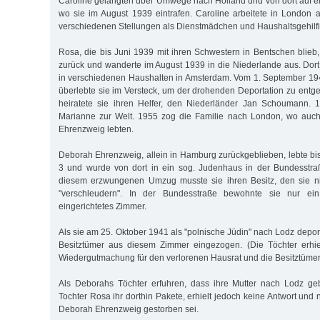
Caroline gelangten über Umwege nach Holland und von dort auf ei
wo sie im August 1939 eintrafen. Caroline arbeitete in London a
verschiedenen Stellungen als Dienstmädchen und Haushaltsgehilfi
Rosa, die bis Juni 1939 mit ihren Schwestern in Bentschen blie
zurück und wanderte im August 1939 in die Niederlande aus. Dort 
in verschiedenen Haushalten in Amsterdam. Vom 1. September 19
überlebte sie im Versteck, um der drohenden Deportation zu ent
heiratete sie ihren Helfer, den Niederländer Jan Schoumann. 
Marianne zur Welt. 1955 zog die Familie nach London, wo auc
Ehrenzweig lebten.
Deborah Ehrenzweig, allein in Hamburg zurückgeblieben, lebte bis
3 und wurde von dort in ein sog. Judenhaus in der Bundesstraß
diesem erzwungenen Umzug musste sie ihren Besitz, den sie n
"verschleudern". In der Bundesstraße bewohnte sie nur ein
eingerichtetes Zimmer.
Als sie am 25. Oktober 1941 als "polnische Jüdin" nach Lodz depor
Besitztümer aus diesem Zimmer eingezogen. (Die Töchter erhi
Wiedergutmachung für den verlorenen Hausrat und die Besitztümer 
Als Deborahs Töchter erfuhren, dass ihre Mutter nach Lodz geb
Tochter Rosa ihr dorthin Pakete, erhielt jedoch keine Antwort un
Deborah Ehrenzweig gestorben sei.