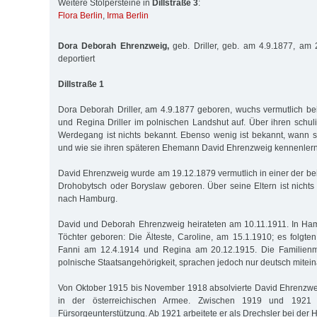
Weitere Stolpersteine in
Dillstraße 3
:
Flora Berlin
,
Irma Berlin
Dora Deborah Ehrenzweig,
geb. Driller, geb. am 4.9.1877, am
deportiert
Dillstraße 1
Dora Deborah Driller, am 4.9.1877 geboren, wuchs vermutlich be
und Regina Driller im polnischen Landshut auf. Über ihren schul
Werdegang ist nichts bekannt. Ebenso wenig ist bekannt, wann
und wie sie ihren späteren Ehemann David Ehrenzweig kennenlern
David Ehrenzweig wurde am 19.12.1879 vermutlich in einer der be
Drohobytsch oder Boryslaw geboren. Über seine Eltern ist nicht
nach Hamburg.
David und Deborah Ehrenzweig heirateten am 10.11.1911. In Ham
Töchter geboren: Die Älteste, Caroline, am 15.1.1910; es folgt
Fanni am 12.4.1914 und Regina am 20.12.1915. Die Familienmi
polnische Staatsangehörigkeit, sprachen jedoch nur deutsch mitein
Von Oktober 1915 bis November 1918 absolvierte David Ehrenzwe
in der österreichischen Armee. Zwischen 1919 und 1921 a
Fürsorgeunterstützung. Ab 1921 arbeitete er als Drechsler bei der 