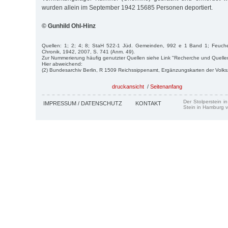
wurden allein im September 1942 15685 Personen deportiert.
© Gunhild Ohl-Hinz
Quellen: 1; 2; 4; 8; StaH 522-1 Jüd. Gemeinden, 992 e 1 Band 1; Feuchert/
Chronik, 1942, 2007, S. 741 (Anm. 49).
Zur Nummerierung häufig genutzter Quellen siehe Link "Recherche und Quelle
Hier abweichend:
(2) Bundesarchiv Berlin, R 1509 Reichssippenamt, Ergänzungskarten der Volk
druckansicht
/
Seitenanfang
Der Stolperstein i
IMPRESSUM / DATENSCHUTZ
KONTAKT
Stein in Hamburg v