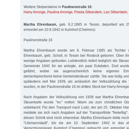
Weitere Stolpersteine in
Paulinenstraße 16
:
Harry Arronge
,
Paulina Arronge
,
Frieda Silberstein
,
Leo Silberstein
,
Martha Ehrenbaum,
geb. 6.2.1885 in Tessin, deportiert am 2
ermordet am 10.9.1942 in Kulmhof (Chelmno)
Paulinenstraße 16
Martha Ehrenbaum wurde am 6. Februar 1885 als Tochter v
Ehrenbaum, geb. Scholl, in Tessin bei Rostock geboren. Über i
wenige Angaben gefunden. Letztendlich liefert lediglich die Steuer
Gemeinde 1940 für sie anlegte, ein paar Eckdaten. Dort wurde 
geführt, wobei sie augenscheinlich keine eigenen Eink
dementsprechend keine Gemeindesteuer zahlte. Sie war ledig un
spätestens seit Mai 1939, als anlässlich der Volkszählung die
wurden, in der Paulinenstraße 16 im dritten Stock bei Harry Arronge
Nach Angaben der Volkszählung von 1939 war Martha Ehrenbaum
Steuerkarte wurde "ev." notiert. Wann sie zum christlichen Gla
unbekannt. Für den Transport nach Lodz, der am 25. Oktober Ham
meldete sie sich nach Angaben auf der Transportliste "freiwillig
diesen Schritt sind nicht erkennbar. Martha Ehrenbaum lebte noch
"Litzmannstadt", bis sie am 10. September 1942 in das e
Vernichtungslager Kulmhof (Chelmno) gebracht und ermordet w