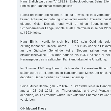
Hans Ehrlich wurde am 7.4.1892 in Einbeck geboren. Seine Elter
Ehrlich, geb. Rosenthal, waren jüdisch.
Hans Ehrlich gehörte zu denen, die nur "unwesentliches Vermögen
keiner Sicherungsanordnung unterworfen wurden. Immerhin besa
eigenes Geld. Deshalb und weil er einen freundlichen V
Schneidermeister Lange, konnte er als Untermieter in seiner Wohn
seit 1934 lebte.
Hans Ehrlich verdiente sich bis 1935 sein Geld als selbs
Zeitungsannoncen. In den Jahren 1931 bis 1935 war sein Einkom
an die Jüdische Gemeinde keine Steuern zahlen konnte
erstaunlicherweise 1936 (und dauerte bis 1937); da fand er be
Herausgeber des Israelitischen Familienblattes, eine Anstellung.
Im Sommer 1941 zog Hans Ehrlich in die Brahmsallee 62 um.
später wurde er mit dem ersten Transport nach Minsk, der am 8.
deportiert. Danach verliert sich seine Lebensspur.
Seine Mutter Bertha, geb. 2.2.1867 in Dransfeld, lebte in Hanno
aus am 23. Juli 1942 nach Theresienstadt und zwei Monate s
deportiert, wo sie ermordet wurde. Der Vater und Ehemann ist wahr
verstorben.
© Hildegard Thevs