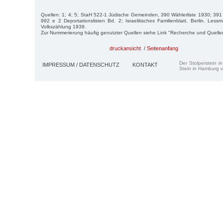
Quellen: 1; 4; 5; StaH 522-1 Jüdische Gemeinden, 390 Wählerliste 1930; 39
992 e 2 Deportationslisten Bd. 2; Israelitisches Familienblatt, Berlin. Le
Volkszählung 1939.
Zur Nummerierung häufig genutzter Quellen siehe Link "Recherche und Quelle
druckansicht
/
Seitenanfang
Der Stolperstein i
IMPRESSUM / DATENSCHUTZ
KONTAKT
Stein in Hamburg v