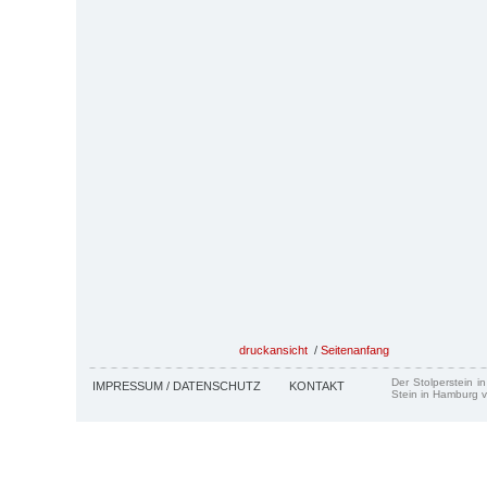
druckansicht
/
Seitenanfang
Der Stolperstein i
IMPRESSUM / DATENSCHUTZ
KONTAKT
Stein in Hamburg v