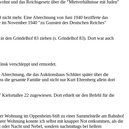
wohnt und das Reichsgesetz über die "Mietverhältnisse mit Juden"
8 nicht mehr. Eine Abrechnung von Juni 1940 bezifferte das
e im November 1940 "zu Gunsten des Deutschen Reiches"
n den Grindelhof 83 ziehen (s. Grindelhof 83). Dort war auch
nsk verschleppt und ermordet.
 Abrechnung, die das Auktionshaus Schlüter später über die
s die gesamte Familie und nicht nur Kurt Ehrenberg allein dort
elortallee 22 zugewiesen. Dort erhielt sie den Befehl für die
 ihrer Wohnung im Oppenheim-Stift zu einer Sammelstelle am Bahnhof
hrer Wohnung konnte ich selbst mit knapper Not entkommen, als die
t oder Nacht und Nebel, sondern nachmittags bei hellem