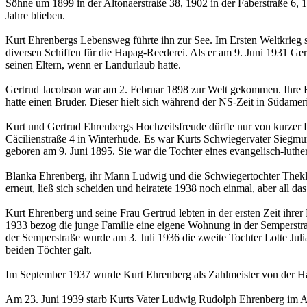
Söhne um 1899 in der Altonaerstraße 38, 1902 in der Faberstraße 6,
Jahre blieben.
Kurt Ehrenbergs Lebensweg führte ihn zur See. Im Ersten Weltkrieg se
diversen Schiffen für die Hapag-Reederei. Als er am 9. Juni 1931 Ger
seinen Eltern, wenn er Landurlaub hatte.
Gertrud Jacobson war am 2. Februar 1898 zur Welt gekommen. Ihre El
hatte einen Bruder. Dieser hielt sich während der NS-Zeit in Südameri
Kurt und Gertrud Ehrenbergs Hochzeitsfreude dürfte nur von kurzer 
Cäcilienstraße 4 in Winterhude. Es war Kurts Schwiegervater Siegm
geboren am 9. Juni 1895. Sie war die Tochter eines evangelisch-luthe
Blanka Ehrenberg, ihr Mann Ludwig und die Schwiegertochter Thekla
erneut, ließ sich scheiden und heiratete 1938 noch einmal, aber all da
Kurt Ehrenberg und seine Frau Gertrud lebten in der ersten Zeit ihrer
1933 bezog die junge Familie eine eigene Wohnung in der Semperstraß
der Semperstraße wurde am 3. Juli 1936 die zweite Tochter Lotte Jul
beiden Töchter galt.
Im September 1937 wurde Kurt Ehrenberg als Zahlmeister von der Hapa
Am 23. Juni 1939 starb Kurts Vater Ludwig Rudolph Ehrenberg im A