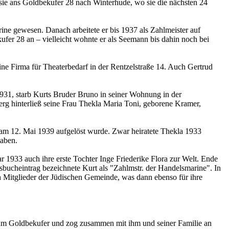
sie ans Goldbekufer 28 nach Winterhude, wo sie die nächsten 24
rine gewesen. Danach arbeitete er bis 1937 als Zahlmeister auf
ufer 28 an – vielleicht wohnte er als Seemann bis dahin noch bei
e Firma für Theaterbedarf in der Rentzelstraße 14. Auch Gertrud
931, starb Kurts Bruder Bruno in seiner Wohnung in der
g hinterließ seine Frau Thekla Maria Toni, geborene Kramer,
am 12. Mai 1939 aufgelöst wurde. Zwar heiratete Thekla 1933
haben.
ar 1933 auch ihre erste Tochter Inge Friederike Flora zur Welt. Ende
bucheintrag bezeichnete Kurt als "Zahlmstr. der Handelsmarine". In
h Mitglieder der Jüdischen Gemeinde, was dann ebenso für ihre
 am Goldbekufer und zog zusammen mit ihm und seiner Familie an