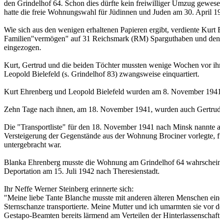
den Grindelhof 64. Schon dies dürfte kein freiwilliger Umzug gewese
hatte die freie Wohnungswahl für Jüdinnen und Juden am 30. April 
Wie sich aus den wenigen erhaltenen Papieren ergibt, verdiente Kurt
Familien"vermögen" auf 31 Reichsmark (RM) Sparguthaben und den
eingezogen.
Kurt, Gertrud und die beiden Töchter mussten wenige Wochen vor ihr
Leopold Bielefeld (s. Grindelhof 83) zwangsweise einquartiert.
Kurt Ehrenberg und Leopold Bielefeld wurden am 8. November 1941 
Zehn Tage nach ihnen, am 18. November 1941, wurden auch Gertrud,
Die "Transportliste" für den 18. November 1941 nach Minsk nannte al
Versteigerung der Gegenstände aus der Wohnung Brociner vorlegte, füh
untergebracht war.
Blanka Ehrenberg musste die Wohnung am Grindelhof 64 wahrscheinlic
Deportation am 15. Juli 1942 nach Theresienstadt.
Ihr Neffe Werner Steinberg erinnerte sich:
"Meine liebe Tante Blanche musste mit anderen älteren Menschen ein
Sternschanze transportierte. Meine Mutter und ich umarmten sie vor
Gestapo-Beamten bereits lärmend am Verteilen der Hinterlassenschaft