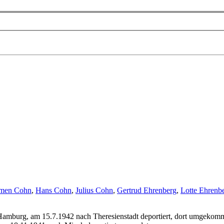
men Cohn
,
Hans Cohn
,
Julius Cohn
,
Gertrud Ehrenberg
,
Lotte Ehrenb
 Hamburg, am 15.7.1942 nach Theresienstadt deportiert, dort umgeko