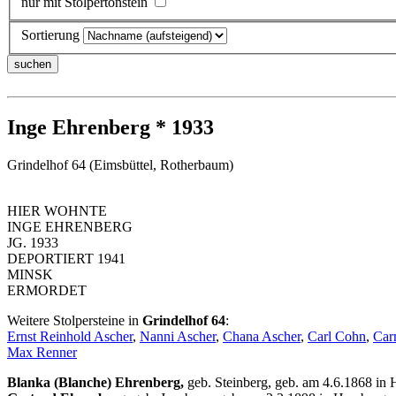
nur mit Stolpertonstein
Sortierung
Inge Ehrenberg * 1933
Grindelhof 64 (Eimsbüttel, Rotherbaum)
HIER WOHNTE
INGE EHRENBERG
JG. 1933
DEPORTIERT 1941
MINSK
ERMORDET
Weitere Stolpersteine in
Grindelhof 64
:
Ernst Reinhold Ascher
,
Nanni Ascher
,
Chana Ascher
,
Carl Cohn
,
Car
Max Renner
Blanka (Blanche) Ehrenberg,
geb. Steinberg, geb. am 4.6.1868 in