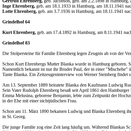
Gertrud Ehrenberg,
geb. Jacobson, geb. am 2.2.1898 in Hamburg, 
Inge Ehrenberg,
geb. am 18.1.1933 in Hamburg, am 18.11.1941 nach
Lotte Ehrenberg,
geb. am 3.7.1936 in Hamburg, am 18.11.1941 nach
Grindelhof 64
Kurt Ehrenberg,
geb. am 17.4.1892 in Hamburg, am 8.11.1941 nach
Grindelhof 83
Die Stolpersteine für Familie Ehrenberg legen Zeugnis ab von der Ve
Schon Kurt Ehrenbergs Mutter Blanka wurde in Hamburg geboren. Sie
Namentlich bekannt ist nur ihr Bruder Paul, der in einer "Mischehe"
Tante Blanka. Ein Zeitzeugeninterview von Werner Steinberg findet
Am 13. September 1889 heiratete Blanka den Kaufmann Ludwig Rudol
Sein Vater Rudolph Ehrenberg besaß seit April 1861 den Hamburger 
Emma Melusina, geborene Benjamin, lebte zum Zeitpunkt der Hochzei
in der Ehe mit einer nichtjüdischen Frau.
Schon am 11. März 1890 bekamen Ludwig und Blanka Ehrenberg ihre
in St. Georg.
Die junge Familie zog eine Zeit lang häufig um. Während Blankas Sc