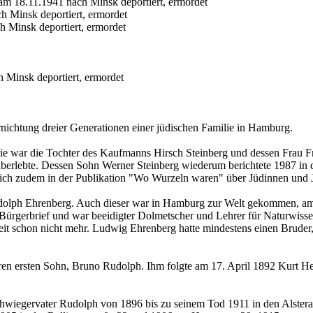
am 18.11.1941 nach Minsk deportiert, ermordet
 Minsk deportiert, ermordet
 Minsk deportiert, ermordet
 Minsk deportiert, ermordet
rnichtung dreier Generationen einer jüdischen Familie in Hamburg.
 war die Tochter des Kaufmanns Hirsch Steinberg und dessen Frau Fr
 überlebte. Dessen Sohn Werner Steinberg wiederum berichtete 1987 in
 sich zudem in der Publikation "Wo Wurzeln waren" über Jüdinnen und
ph Ehrenberg. Auch dieser war in Hamburg zur Welt gekommen, am 16
Bürgerbrief und war beeidigter Dolmetscher und Lehrer für Naturwis
t schon nicht mehr. Ludwig Ehrenberg hatte mindestens einen Bruder, 
n ersten Sohn, Bruno Rudolph. Ihm folgte am 17. April 1892 Kurt 
hwiegervater Rudolph von 1896 bis zu seinem Tod 1911 in den Alstera