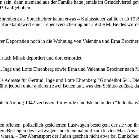
n sein, denn niemand aus der Familie hatte jemals im Grindelviertel ge
1939 aufgehoben.
 Ehrenberg als Sprachlehrer kaum etwas – Kultussteuer zahlte er ab 193
 Rückkaufswert einer Lebensversicherung auf 2500 RM. Beides wurd
er Deportation noch in die Wohnung von Valentina und Erna Brociner i
nach Minsk deportiert und dort ermordet.
 Inge und Lotte Ehrenberg sowie Erna und Valentina Brociner nach Mi
s Adresse für Gertrud, Inge und Lotte Ehrenberg "Grindelhof 64". Die
rt jedoch unter anderem zwei Betten auf, was den Schluss zulässt, das
h Anfang 1942 verlassen. Ihr wurde eine Bleibe in dem "Judenhaus" Ki
en offenen, polizeilich gesicherten Lastwagen besteigen, der sie von
 dem Besteigen des Lastwagens noch einmal und zum letzten Mal. Aus i
 waren. – Der Abtransport der Juden geschah nicht etwa bei Dunkelhei