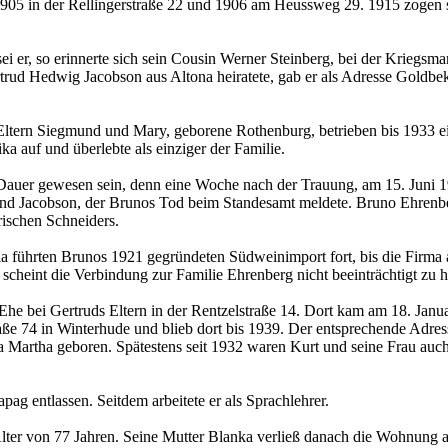
 1905 in der Rellingerstraße 22 und 1906 am Heussweg 29. 1915 zogen 
i er, so erinnerte sich sein Cousin Werner Steinberg, bei der Kriegsma
trud Hedwig Jacobson aus Altona heiratete, gab er als Adresse Goldbek
tern Siegmund und Mary, geborene Rothenburg, betrieben bis 1933 ein
ka auf und überlebte als einziger der Familie.
Dauer gewesen sein, denn eine Woche nach der Trauung, am 15. Juni 1
und Jacobson, der Brunos Tod beim Standesamt meldete. Bruno Ehrenber
rischen Schneiders.
 führten Brunos 1921 gegründeten Südweinimport fort, bis die Firma 
s scheint die Verbindung zur Familie Ehrenberg nicht beeinträchtigt zu 
 Ehe bei Gertruds Eltern in der Rentzelstraße 14. Dort kam am 18. Janu
e 74 in Winterhude und blieb dort bis 1939. Der entsprechende Adress
ia Martha geboren. Spätestens seit 1932 waren Kurt und seine Frau auc
g entlassen. Seitdem arbeitete er als Sprachlehrer.
lter von 77 Jahren. Seine Mutter Blanka verließ danach die Wohnung