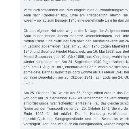
Vermutlich scheiterten die 1939 eingeleiteten Auswanderungsversu
Aron nach Rhodesien bzw. Chile am Kriegsbeginn, obwohl sie 
waren – so lag zum Beispiel 1940 eine genehmigte Liste für das U
Ob aus eigener Not oder wegen der Notlage der Aufgenomme
Aron in den letzten Jahren mehrere Untermieterinnen und Unte
Neffen Oskar Judelowitz, der sich nach der Hausmeldekartei am 26
in Lettland abgemeldet hatte; am 23. April 1940 zogen Manfred Fl
1940, und Siegfried Friedel Flatov, geb. am 16. Mai 1928, aus Be
Mindel Sussmann, geb. 10. März 1889, aus Königsberg, wohin sie 
wieder abmeldete, ein. Am 24. September 1940 folgte Antonia 
geb. am 21. August 1887, ebenfalls aus Berlin, wohin sie sich am
abmeldete. Bertha Haurwitz (s. dort) wohnte ab 3. Februar 1941 bei 
vor ihrer Deportation am 25. Oktober 1941 nach Lodz am 24. O
nahm.
Am 25. Oktober 1941 wurde der 55-jährige Alfred Aron in das Get
von dort am 19. September 1942 weiterdeportiert ins Vernichtun
ermordet wurde. Wahrscheinlich erlitt seine Frau das gleiche Schicks
Name auf der Transportliste für den 25. Oktober 1941. Sie wurd
Ende 1945 für tot erklärt. Die in Hamburg verbliebene 
einschließlich der Wertgegenstände und des Schmucks wurd
versteigert. Der Erlös, wie auch ein Bankguthaben, wurden eingez