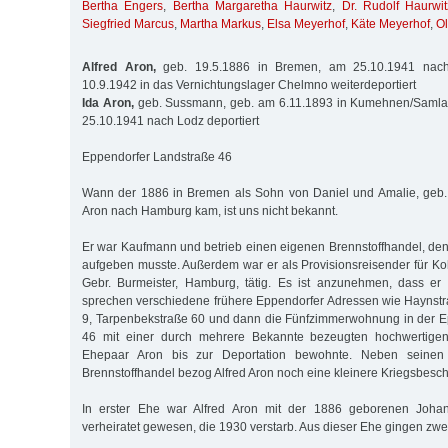
Bertha Engers
,
Bertha Margaretha Haurwitz
,
Dr. Rudolf Haurwit
Siegfried Marcus
,
Martha Markus
,
Elsa Meyerhof
,
Käte Meyerhof
,
O
Alfred Aron,
geb. 19.5.1886 in Bremen, am 25.10.1941 nach
10.9.1942 in das Vernichtungslager Chelmno weiterdeportiert
Ida Aron,
geb. Sussmann, geb. am 6.11.1893 in Kumehnen/Samla
25.10.1941 nach Lodz deportiert
Eppendorfer Landstraße 46
Wann der 1886 in Bremen als Sohn von Daniel und Amalie, geb. 
Aron nach Hamburg kam, ist uns nicht bekannt.
Er war Kaufmann und betrieb einen eigenen Brennstoffhandel, d
auf­geben musste. Außerdem war er als Provisionsreisender für Ko
Gebr. Burmeister, Hamburg, tätig. Es ist anzunehmen, dass er g
sprechen verschiedene frühere Eppendorfer Adressen wie Haynst
9, Tarpenbekstraße 60 und dann die Fünfzimmerwohnung in der E
46 mit einer durch mehrere Bekannte bezeugten hochwertigen 
Ehepaar Aron bis zur Deportation bewohnte. Neben seinen
Brennstoffhandel bezog Alfred Aron noch eine kleinere Kriegsbesch
In erster Ehe war Alfred Aron mit der 1886 geborenen Johan
verheiratet gewesen, die 1930 verstarb. Aus dieser Ehe gingen zwe