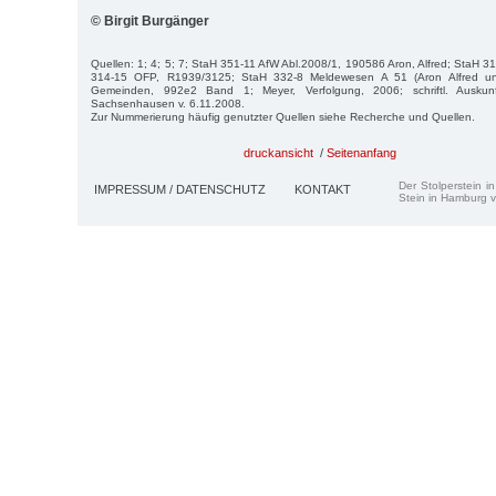
© Birgit Burgänger
Quellen: 1; 4; 5; 7; StaH 351-11 AfW Abl.2008/1, 190586 Aron, Alfred; StaH 
314-15 OFP, R1939/3125; StaH 332-8 Meldewesen A 51 (Aron Alfred un
Gemeinden, 992e2 Band 1; Meyer, Verfolgung, 2006; schriftl. Ausku
Sachsenhausen v. 6.11.2008.
Zur Nummerierung häufig genutzter Quellen siehe Recherche und Quellen.
druckansicht
/
Seitenanfang
Der Stolperstein i
IMPRESSUM / DATENSCHUTZ
KONTAKT
Stein in Hamburg v