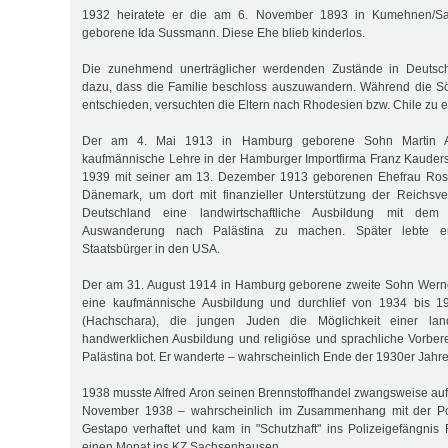
1932 heiratete er die am 6. November 1893 in Kumehnen/Sa
geborene Ida Sussmann. Diese Ehe blieb kinderlos.
Die zunehmend unerträglicher werdenden Zustände in Deutschl
dazu, dass die Familie beschloss auszuwandern. Während die Sö
entschieden, versuchten die Eltern nach Rhodesien bzw. Chile zu e
Der am 4. Mai 1913 in Hamburg geborene Sohn Martin Ar
kaufmännische Lehre in der Hamburger Importfirma Franz Kauders
1939 mit seiner am 13. Dezember 1913 geborenen Ehefrau Rosa
Dänemark, um dort mit finanzieller Unterstützung der Reichsve
Deutschland eine landwirtschaftliche Ausbildung mit dem 
Auswanderung nach Palästina zu machen. Später lebte er
Staatsbürger in den USA.
Der am 31. August 1914 in Hamburg geborene zweite Sohn Werner
eine kaufmännische Ausbildung und durchlief von 1934 bis 19
(Hachschara), die jungen Juden die Möglichkeit einer landw
handwerklichen Ausbildung und religiöse und sprachliche Vorbere
Palästina bot. Er wanderte – wahrscheinlich Ende der 1930er Jahre
1938 musste Alfred Aron seinen Brennstoffhandel zwangsweise au
No­vember 1938 – wahrscheinlich im Zusammenhang mit der P
Gestapo verhaftet und kam in "Schutzhaft" ins Polizeigefängnis F
einen Monat ins KZ Sachsenhausen.