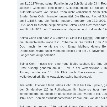
am 31.5.1876) und seiner Familie, in der Schlüterstraße 63 in Ro
Jüdische Gemeinde eine eigene Kultussteuerkarte für sie an. E
Kultussteuerkarte von Selma Cohn nicht verzeichnet. Vermutlic
Bruder Julius Cohn finanziell unterstützt. Die Ehefrau Rachel Sc
am 5.1.1887, und die Tochter Ingeborg, geboren am 12.3.1909, 
USA, aber zu diesem Zeitpunkt lebte Selma Cohn nicht mehr dort
am 19. Juli 1942 nach Theresienstadt deportiert und dort im Mai 194
Selma Cohn zog nach 2 ½ Jahren zu Clara Ida
Helene
Bertz (geb
die Heinrich-Barth-Straße 3 in Rotherbaum. Sie zahlte für ihr Z
Doch auch hier konnte sie nicht länger bleiben: Helene Bert
Depression, wurde unter Vormund gestellt und am 27. November 1
Langenhorn aufgenommen.
Selma Cohn musste sich eine neue Bleibe suchen. Sie fand ei
Ernst Alsberg, geboren am 8.6.1879, in der Werderstraße 7 in
Alsberg wurde am 15. Juli 1942 nach Theresienstadt und 
weiterdeportiert. Siehe www.stolpersteine-hamburg.de).
Ihre letzte Unterkunft fand Selma Cohn 1938 bei Felix Epstein, g
der Grindelallee 126 in Rotherbaum. Ihn hatte sie über ihre
kennengelernt, die beide im Bankgeschäft tätig waren. (Felix Eps
1942 nach Theresienstadt deportiert und im Mai 1945 von den Alliier
Seit dem 6. August 1939 befand Selma Cohn sich als Patient