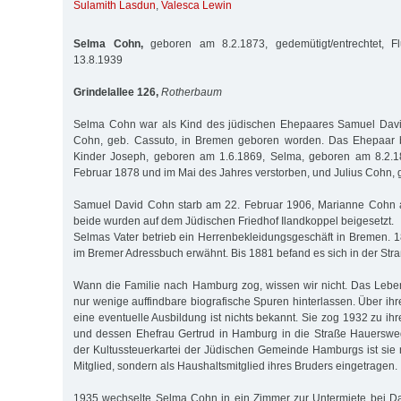
Sulamith Lasdun
,
Valesca Lewin
Selma Cohn,
geboren am 8.2.1873, gedemütigt/entrechtet, 
13.8.1939
Grindelallee 126,
Rotherbaum
Selma Cohn war als Kind des jüdischen Ehepaares Samuel Dav
Cohn, geb. Cassuto, in Bremen geboren worden. Das Ehepaar 
Kinder Joseph, geboren am 1.6.1869, Selma, geboren am 8.2.1
Februar 1878 und im Mai des Jahres verstorben, und Julius Cohn,
Samuel David Cohn starb am 22. Februar 1906, Marianne Cohn 
beide wurden auf dem Jüdischen Friedhof Ilandkoppel beigesetzt.
Selmas Vater betrieb ein Herrenbekleidungsgeschäft in Bremen. 
im Bremer Adressbuch erwähnt. Bis 1881 befand es sich in der Stra
Wann die Familie nach Hamburg zog, wissen wir nicht. Das Leb
nur wenige auffindbare biografische Spuren hinterlassen. Über ih
eine eventuelle Ausbildung ist nichts bekannt. Sie zog 1932 zu i
und dessen Ehefrau Gertrud in Hamburg in die Straße Hauersweg
der Kultussteuerkartei der Jüdischen Gemeinde Hamburgs ist sie n
Mitglied, sondern als Haushaltsmitglied ihres Bruders eingetragen.
1935 wechselte Selma Cohn in ein Zimmer zur Untermiete bei D