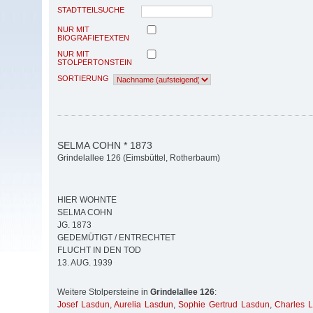
STADTTEILSUCHE
NUR MIT
BIOGRAFIETEXTEN
NUR MIT
STOLPERTONSTEIN
SORTIERUNG
SELMA COHN * 1873
Grindelallee 126 (Eimsbüttel, Rotherbaum)
HIER WOHNTE
SELMA COHN
JG. 1873
GEDEMÜTIGT / ENTRECHTET
FLUCHT IN DEN TOD
13. AUG. 1939
Weitere Stolpersteine in
Grindelallee 126
:
Josef Lasdun
,
Aurelia Lasdun
,
Sophie Gertrud Lasdun
,
Charles 