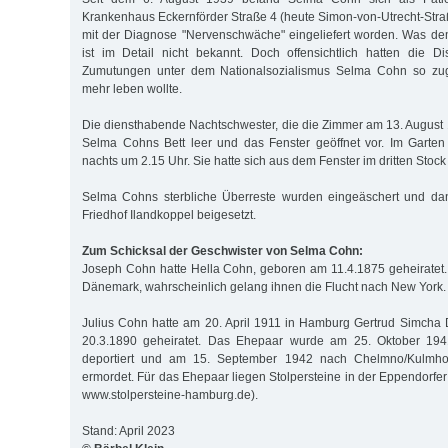
Krankenhaus Eckernförder Straße 4 (heute Simon-von-Utrecht-Straße
mit der Diagnose "Nervenschwäche" eingeliefert worden. Was d
ist im Detail nicht bekannt. Doch offensichtlich hatten die D
Zumutungen unter dem Nationalsozialismus Selma Cohn so zuge
mehr leben wollte.
Die diensthabende Nachtschwester, die die Zimmer am 13. August 1
Selma Cohns Bett leer und das Fenster geöffnet vor. Im Garte
nachts um 2.15 Uhr. Sie hatte sich aus dem Fenster im dritten Stock 
Selma Cohns sterbliche Überreste wurden eingeäschert und da
Friedhof Ilandkoppel beigesetzt.
Zum Schicksal der Geschwister von Selma Cohn:
Joseph Cohn hatte Hella Cohn, geboren am 11.4.1875 geheiratet. 
Dänemark, wahrscheinlich gelang ihnen die Flucht nach New York.
Julius Cohn hatte am 20. April 1911 in Hamburg Gertrud Simcha
20.3.1890 geheiratet. Das Ehepaar wurde am 25. Oktober 194
deportiert und am 15. September 1942 nach Chelmno/Kulmhof 
ermordet. Für das Ehepaar liegen Stolpersteine in der Eppendorfe
www.stolpersteine-hamburg.de).
Stand: April 2023