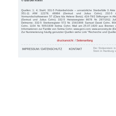
© Bärbel Klein
Quellen: 1; 4; StaH; 331-5 Polizeibehörde – unnatürliche Sterbefälle 3 Ak
351-11 AfW 12278, 46984 (Gertrud und Julius Cohn); 232-5 A
Vormundschaftswesen 57 (Clara Ida Helene Bertz); 424-79/2 Stiftungen in Al
(Gertrud und Julius Cohn); 332-5 Heiratsregister 8678 Nr. 297/1911 Ju
Delmonte; 332-5 Sterberegister 572 Nr. 154/1906 Samuel David Cohn, 80
Cohn, 1104 Nr. 505/1939 Selma Cohn; Mail am 25.07.1920 aus Bremen v
Informationen zur Familie von Selma Cohn; www.geni.com; www.ancestry.de (Ei
Zur Nummerierung häufig genutzter Quellen siehe Link "Recherche und Quelle
druckansicht
/
Seitenanfang
Der Stolperstein i
IMPRESSUM / DATENSCHUTZ
KONTAKT
Stein in Hamburg v