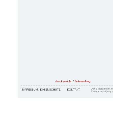
druckansicht
/
Seitenanfang
Der Stolperstein i
IMPRESSUM / DATENSCHUTZ
KONTAKT
Stein in Hamburg v