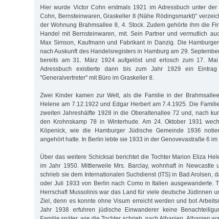
Hier wurde Victor Cohn erstmals 1921 im Adressbuch unter der 
Cohn, Bernsteinwaren, Graskeller 8 (Nähe Rödingsmarkt)" verzeic
der Wohnung Brahmsallee 8, 4. Stock. Zudem gehörte ihm die F
Handel mit Bernsteinwaren, mit. Sein Partner und vermutlich a
Max Simson, Kaufmann und Fabrikant in Danzig. Die Hamburger
nach Auskunft des Handelsregisters in Hamburg am 29. Septembe
bereits am 31. März 1924 aufgelöst und erlosch zum 17. Ma
Adressbuch existierte dann bis zum Jahr 1929 ein Eintrag
"Generalvertreter" mit Büro im Graskeller 8.
Zwei Kinder kamen zur Welt, als die Familie in der Brahmsallee
Helene am 7.12.1922 und Edgar Herbert am 7.4.1925. Die Familie
zweiten Jahreshälfte 1928 in die Oberaltenallee 72 und, nach kur
den Krohnskamp 78 in Winterhude. Am 24. Oktober 1931 wechse
Köpenick, wie die Hamburger Jüdische Gemeinde 1936 notiert
angehört hatte. In Berlin lebte sie 1933 in der Genovevastraße 6 im 
Über das weitere Schicksal berichtet die Tochter Marion Eliza Hele
im Jahr 1950. Mittlerweile Mrs. Barclay, wohnhaft in Newcastle
schrieb sie dem Internationalen Suchdienst (ITS) in Bad Arolsen, d
oder Juli 1933 von Berlin nach Como in Italien ausgewanderte. Tr
Herrschaft Mussolinis war das Land für viele deutsche Jüdinnen u
Ziel, denn es konnte ohne Visum erreicht werden und bot Arbeits
Jahr 1938 erfuhren jüdische Einwanderer keine Benachteiligu
Familie später, wie die Tochter schrieb, nach Albanien. Albanien wa