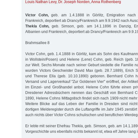
Louis Nathan Levy
,
Dr. Joseph Norden
,
Anna Rothenberg
Victor Cohn,
geb. am 1.4.1888 in Görlitz, Emigration nach I
Frankreich, deportiert ab Drancy/Frankreich am 9.9.1942 nach Ausc
Thekla Cohn,
geb. Simson, geb. am 14.1.1896 in Danzig, Emig
Albanien und Frankreich, deportiert ab Drancy/Frankreich am 9.9.
Brahmsallee 8
Victor Cohn, geb. 1.4.1888 in Görlitz, kam als Sohn des Kaufman
in Wollstein/Posen) und Helene (Lene) Cohn, geb. Reich (geb. 
zur Welt. Sechs Monate nach seiner Geburt siedelte die Familie n
wurden Victors Geschwister David Max (geb. 28.7.1889), Erich 
und Therese Ella (geb. 10.10.1890) geboren. Bernhard Cohn h
Versand und Lagerverkauf "Zur Goldenen Vier" eröffnet, der Artik
im Einzel- und Großhandel anbot. Helene Cohn führte einen priv
Dresdener Adressbüchern nennen das Geschäft von Bernhard Co
1890, Helene Cohns Mittagstisch findet sich nach 1909 nicht mehr
Weitere Blicke auf das Leben der Familie in Dresden sind nich
dortigen Melderegister durch die Luftangriffe im Jahr 1945 zerstör
auch nichts über Victor Cohns schulischen und beruflichen Werde
Er lebte mit seiner Ehefrau Thekla, geb. Simson, geb. am 14.1.18
Vorgeschichte uns ebenfalls nichts bekannt ist, etwa elf Jahre lang