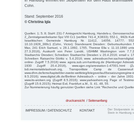
In Hamburg erinnert ein Stolperstein vor dem Haus Brahmsallee 
Cohn.
Stand: September 2016
© Christina Igla
Quellen: 1; 5; 8; StaH: 231-7 Amtsgericht Hamburg, Handels-u. Genossenscha
2_Zentralgewerbekartei Spz VIII Cc1 (verfilmt 741-4_K3833); 552-1_ 992b Kult
Israelitischen Gemeinde Hamburg Nr. 11412, 14056, 14777; 552-1
10.10.1928_388c1 (Cohn, Victor); Standesamt Dresden: Geburtsurkunden N
Max, 241 Erich Samuel, v. 28.1.1892, 1765, Therese Ella v. 11.10.1890 unter
27.3.2016), Auskunft von Peter Landé, USHMM Washington vom 7.7.2
Stadtarchiv Dresden; Schreiben Stadtarchiv Dresden v. 20.4.2016; email v. 17
Schreiben Ratsarchiv Görlitz v. 5.4.2016; www. adressbuecher.sachsendigita
online- Zugriff 7.5.2016) www. agora.sub.uni-hamburg.de (Hamburger Adress
1930 Zugriff 20.4.2016), www.ajpn.org/arrestation-1-47001.html (
bdi.memorialdelashoah.org, Transportliste Camp de Casseneuil
www.dhm.de/lemo/kapitel/der-zweite-weltkrieg/kriegsverlauf/besatzungsregime-
9.5.2016); www.digital.zlb.de/Berliner Adressbuch – online – der Jahre 1931
www.its-arolsen.org (Zugriff 8.5.2016); www.yadvashem.org Page of Testim
(Zugriff 15.6.2015); Heimat Exil, Frankfurt a.M., S. 41, 48, 55.
Zur Nummerierung häufig genutzter Quellen siehe Link "Recherche und Quelle
druckansicht
/
Seitenanfang
Der Stolperstein i
IMPRESSUM / DATENSCHUTZ
KONTAKT
Stein in Hamburg v