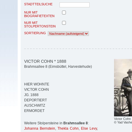
STADTTEILSUCHE
NUR MIT
BIOGRAFIETEXTEN
NUR MIT
STOLPERTONSTEIN
SORTIERUNG
VICTOR COHN * 1888
Brahmsallee 8 (Eimsbüttel, Harvestehude)
HIER WOHNTE
VICTOR COHN
JG. 1888
DEPORTIERT
AUSCHWITZ
ERMORDET
Victor Cohn
© Yad Vash
Weitere Stolpersteine in
Brahmsallee 8
:
Johanna Bernstein
,
Thekla Cohn
,
Else Levy
,