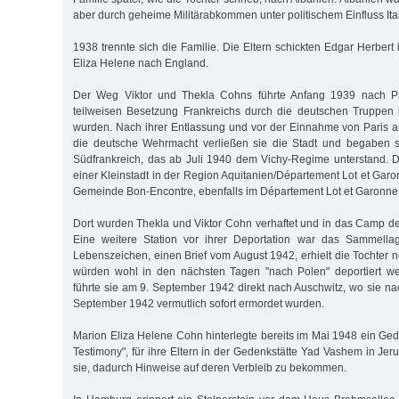
aber durch geheime Militärabkommen unter politischem Einfluss Ita
1938 trennte sich die Familie. Die Eltern schickten Edgar Herbert
Eliza Helene nach England.
Der Weg Viktor und Thekla Cohns führte Anfang 1939 nach Pa
teilweisen Besetzung Frankreichs durch die deutschen Truppen 
wurden. Nach ihrer Entlassung und vor der Einnahme von Paris 
die deutsche Wehrmacht verließen sie die Stadt und begaben s
Südfrankreich, das ab Juli 1940 dem Vichy-Regime unterstand. Do
einer Kleinstadt in der Region Aquitanien/Département Lot et Garo
Gemeinde Bon-Encontre, ebenfalls im Département Lot et Garonne
Dort wurden Thekla und Viktor Cohn verhaftet und in das Camp de 
Eine weitere Station vor ihrer Deportation war das Sammellage
Lebenszeichen, einen Brief vom August 1942, erhielt die Tochter n
würden wohl in den nächsten Tagen "nach Polen" deportiert we
führte sie am 9. September 1942 direkt nach Auschwitz, wo sie na
September 1942 vermutlich sofort ermordet wurden.
Marion Eliza Helene Cohn hinterlegte bereits im Mai 1948 ein Ged
Testimony", für ihre Eltern in der Gedenkstätte Yad Vashem in Jerus
sie, dadurch Hinweise auf deren Verbleib zu bekommen.