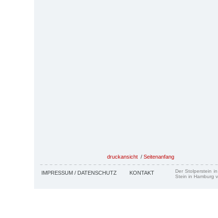
druckansicht
/
Seitenanfang
Der Stolperstein i
IMPRESSUM / DATENSCHUTZ
KONTAKT
Stein in Hamburg v