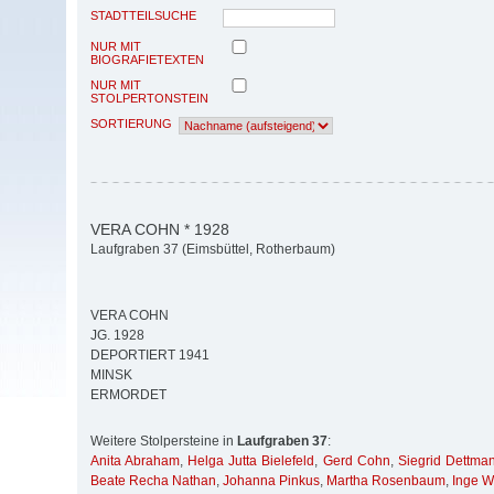
STADTTEILSUCHE
NUR MIT
BIOGRAFIETEXTEN
NUR MIT
STOLPERTONSTEIN
SORTIERUNG
VERA COHN * 1928
Laufgraben 37 (Eimsbüttel, Rotherbaum)
VERA COHN
JG. 1928
DEPORTIERT 1941
MINSK
ERMORDET
Weitere Stolpersteine in
Laufgraben 37
:
Anita Abraham
,
Helga Jutta Bielefeld
,
Gerd Cohn
,
Siegrid Dettma
Beate Recha Nathan
,
Johanna Pinkus
,
Martha Rosenbaum
,
Inge W