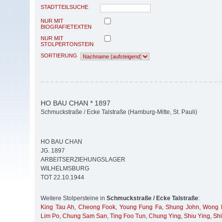
STADTTEILSUCHE
NUR MIT
BIOGRAFIETEXTEN
NUR MIT
STOLPERTONSTEIN
SORTIERUNG
HO BAU CHAN * 1897
Schmuckstraße / Ecke Talstraße (Hamburg-Mitte, St. Pauli)
HO BAU CHAN
JG. 1897
ARBEITSERZIEHUNGSLAGER
WILHELMSBURG
TOT 22.10.1944
Weitere Stolpersteine in
Schmuckstraße / Ecke Talstraße
:
King Tau Ah
,
Cheong Fook
,
Young Fung Fa
,
Shung John
,
Wong 
Lim Po
,
Chung Sam San
,
Ting Foo Tun
,
Chung Ying
,
Shiu Ying
,
Shi