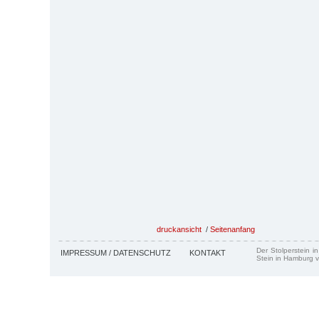
druckansicht
/
Seitenanfang
Der Stolperstein i
IMPRESSUM / DATENSCHUTZ
KONTAKT
Stein in Hamburg v