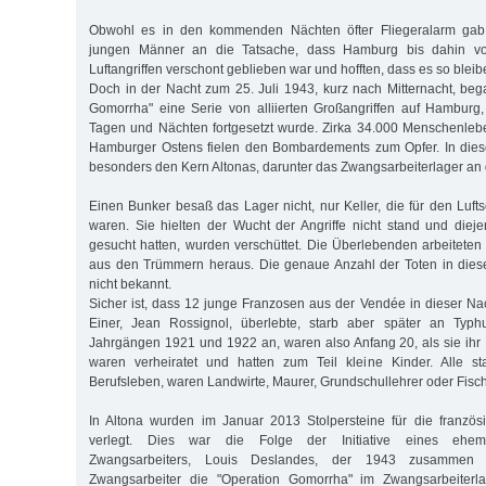
Obwohl es in den kommenden Nächten öfter Fliegeralarm gab,
jungen Männer an die Tatsache, dass Hamburg bis dahin vo
Luftangriffen verschont geblieben war und hofften, dass es so blei
Doch in der Nacht zum 25. Juli 1943, kurz nach Mitternacht, beg
Gomorrha" eine Serie von alliierten Großangriffen auf Hamburg
Tagen und Nächten fortgesetzt wurde. Zirka 34.000 Menschenleb
Hamburger Ostens fielen den Bombardements zum Opfer. In diese
besonders den Kern Altonas, darunter das Zwangsarbeiterlager an 
Einen Bunker besaß das Lager nicht, nur Keller, die für den Luft
waren. Sie hielten der Wucht der Angriffe nicht stand und dieje
gesucht hatten, wurden verschüttet. Die Überlebenden arbeiteten
aus den Trümmern heraus. Die genaue Anzahl der Toten in diese
nicht bekannt.
Sicher ist, dass 12 junge Franzosen aus der Vendée in dieser 
Einer, Jean Rossignol, überlebte, starb aber später an Typh
Jahrgängen 1921 und 1922 an, waren also Anfang 20, als sie ihr
waren verheiratet und hatten zum Teil kleine Kinder. Alle st
Berufsleben, waren Landwirte, Maurer, Grundschullehrer oder Fisch
In Altona wurden im Januar 2013 Stolpersteine für die französ
verlegt. Dies war die Folge der Initiative eines ehema
Zwangsarbeiters, Louis Deslandes, der 1943 zusammen 
Zwangsarbeiter die "Operation Gomorrha" im Zwangsarbeiterla