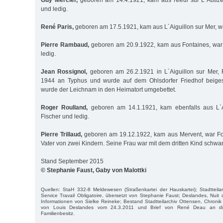
und ledig.
René Paris,
geboren am 17.5.1921, kam aus L´Aiguillon sur Mer, wa
Pierre Rambaud,
geboren am 20.9.1922, kam aus Fontaines, war
ledig.
Jean Rossignol,
geboren am 26.2.1921 in L´Aiguillon sur Mer, Fi
1944 an Typhus und wurde auf dem Ohlsdorfer Friedhof beiges
wurde der Leichnam in den Heimatort umgebettet.
Roger Roulland,
geboren am 14.1.1921, kam ebenfalls aus L´A
Fischer und ledig.
Pierre Trillaud,
geboren am 19.12.1922, kam aus Mervent, war Fors
Vater von zwei Kindern. Seine Frau war mit dem dritten Kind schw
Stand September 2015
© Stephanie Faust, Gaby von Malottki
Quellen: StaH 332-8 Meldewesen (Straßenkartei der Hauskartei); Stadtteila
Service Travail Obligatoire, übersetzt von Stephanie Faust; Deslandes, Nuit 
Informationen von Sielke Reineke; Bestand Stadtteilarchiv Ottensen, Chronik 
von Louis Deslandes vom 24.3.2011 und Brief von René Deau an die
Familienbesitz.