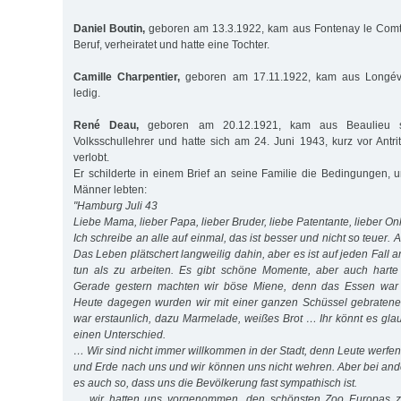
Daniel Boutin,
geboren am 13.3.1922, kam aus Fontenay le Comt
Beruf, verheiratet und hatte eine Tochter.
Camille Charpentier,
geboren am 17.11.1922, kam aus Longév
ledig.
René Deau,
geboren am 20.12.1921, kam aus Beaulieu 
Volksschullehrer und hatte sich am 24. Juni 1943, kurz vor Antri
verlobt.
Er schilderte in einem Brief an seine Familie die Bedingungen, 
Männer lebten:
"Hamburg Juli 43
Liebe Mama, lieber Papa, lieber Bruder, liebe Patentante, lieber On
Ich schreibe an alle auf einmal, das ist besser und nicht so teuer. A
Das Leben plätschert langweilig dahin, aber es ist auf jeden Fall a
tun als zu arbeiten. Es gibt schöne Momente, aber auch harte
Gerade gestern machten wir böse Miene, denn das Essen war f
Heute dagegen wurden wir mit einer ganzen Schüssel gebraten
war erstaunlich, dazu Marmelade, weißes Brot … Ihr könnt es gl
einen Unterschied.
… Wir sind nicht immer willkommen in der Stadt, denn Leute werfe
und Erde nach uns und wir können uns nicht wehren. Aber bei and
es auch so, dass uns die Bevölkerung fast sympathisch ist.
… wir hatten uns vorgenommen, den schönsten Zoo Europas z