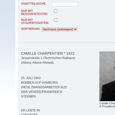
STADTTEILSUCHE
NUR MIT
BIOGRAFIETEXTEN
NUR MIT
STOLPERTONSTEIN
SORTIERUNG
CAMILLE CHARPENTIER * 1922
Jessenstraße 1 (Technisches Rathaus)
(Altona, Altona-Altstadt)
25. JULI 1943
BOMBEN AUF HAMBURG
DIESE ZWANGSARBEITER AUS
DER VENDEE/FRANKREICH
STERBEN
Camille Char
© Privatbesi
ER LEBTE IN