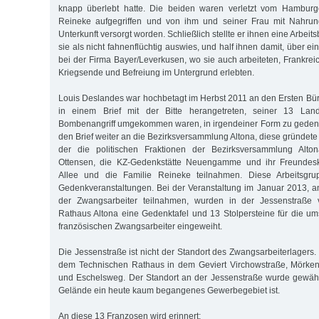
knapp überlebt hatte. Die beiden waren verletzt vom Hambur
Reineke aufgegriffen und von ihm und seiner Frau mit Nahru
Unterkunft versorgt worden. Schließlich stellte er ihnen eine Arbei
sie als nicht fahnenflüchtig auswies, und half ihnen damit, über e
bei der Firma Bayer/Leverkusen, wo sie auch arbeiteten, Frankrei
Kriegsende und Befreiung im Untergrund erlebten.
Louis Deslandes war hochbetagt im Herbst 2011 an den Ersten Bür
in einem Brief mit der Bitte herangetreten, seiner 13 Lan
Bombenangriff umgekommen waren, in irgendeiner Form zu gedenke
den Brief weiter an die Bezirksversammlung Altona, diese gründete
der die politischen Fraktionen der Bezirksversammlung Altona
Ottensen, die KZ-Gedenkstätte Neuengamme und ihr Freundes
Allee und die Familie Reineke teilnahmen. Diese Arbeitsgrup
Gedenkveranstaltungen. Bei der Veranstaltung im Januar 2013, 
der Zwangsarbeiter teilnahmen, wurden in der Jessenstraße
Rathaus Altona eine Gedenktafel und 13 Stolpersteine für die
französischen Zwangsarbeiter eingeweiht.
Die Jessenstraße ist nicht der Standort des Zwangsarbeiterlagers.
dem Technischen Rathaus in dem Geviert Virchowstraße, Mörkens
und Eschelsweg. Der Standort an der Jessenstraße wurde gewählt
Gelände ein heute kaum begangenes Gewerbegebiet ist.
An diese 13 Franzosen wird erinnert: