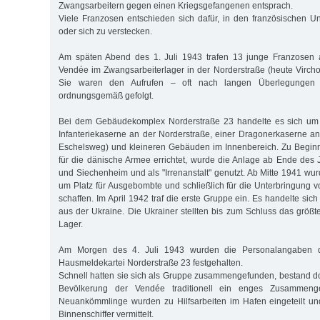
Zwangsarbeitern gegen einen Kriegsgefangenen entsprach.
Viele Franzosen entschieden sich dafür, in den französischen 
oder sich zu verstecken.
Am späten Abend des 1. Juli 1943 trafen 13 junge Franzosen
Vendée im Zwangsarbeiterlager in der Norderstraße (heute Virchow
Sie waren den Aufrufen – oft nach langen Überlegungen
ordnungsgemäß gefolgt.
Bei dem Gebäudekomplex Norderstraße 23 handelte es sich um 
Infanteriekaserne an der Norderstraße, einer Dragonerkaserne an
Eschelsweg) und kleineren Gebäuden im Innenbereich. Zu Beginn
für die dänische Armee errichtet, wurde die Anlage ab Ende des J
und Siechenheim und als "Irrenanstalt" genutzt. Ab Mitte 1941 wur
um Platz für Ausgebombte und schließlich für die Unterbringung 
schaffen. Im April 1942 traf die erste Gruppe ein. Es handelte s
aus der Ukraine. Die Ukrainer stellten bis zum Schluss das größt
Lager.
Am Morgen des 4. Juli 1943 wurden die Personalangaben d
Hausmeldekartei Norderstraße 23 festgehalten.
Schnell hatten sie sich als Gruppe zusammengefunden, bestand do
Bevölkerung der Vendée traditionell ein enges Zusammengeh
Neuankömmlinge wurden zu Hilfsarbeiten im Hafen eingeteilt un
Binnenschiffer vermittelt.