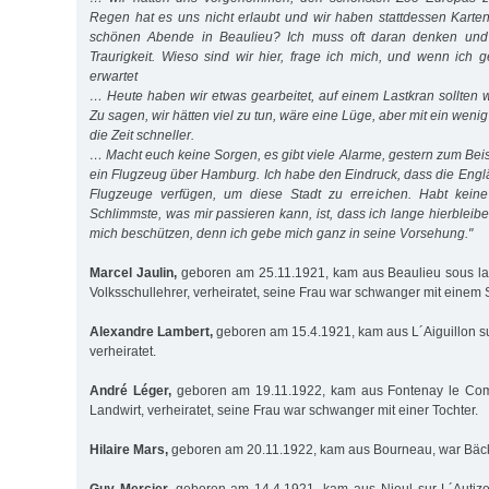
Regen hat es uns nicht erlaubt und wir haben stattdessen Karten
schönen Abende in Beaulieu? Ich muss oft daran denken und
Traurigkeit. Wieso sind wir hier, frage ich mich, und wenn ich 
erwartet
… Heute haben wir etwas gearbeitet, auf einem Lastkran sollten w
Zu sagen, wir hätten viel zu tun, wäre eine Lüge, aber mit ein weni
die Zeit schneller.
… Macht euch keine Sorgen, es gibt viele Alarme, gestern zum Beispi
ein Flugzeug über Hamburg. Ich habe den Eindruck, dass die Engl
Flugzeuge verfügen, um diese Stadt zu erreichen. Habt kein
Schlimmste, was mir passieren kann, ist, dass ich lange hierbleib
mich beschützen, denn ich gebe mich ganz in seine Vorsehung."
Marcel Jaulin,
geboren am 25.11.1921, kam aus Beaulieu sous la
Volksschullehrer, verheiratet, seine Frau war schwanger mit einem
Alexandre Lambert,
geboren am 15.4.1921, kam aus L´Aiguillon su
verheiratet.
André Léger,
geboren am 19.11.1922, kam aus Fontenay le Comt
Landwirt, verheiratet, seine Frau war schwanger mit einer Tochter.
Hilaire Mars,
geboren am 20.11.1922, kam aus Bourneau, war Bäck
Guy Mercier,
geboren am 14.4.1921, kam aus Nieul sur L´Autize,