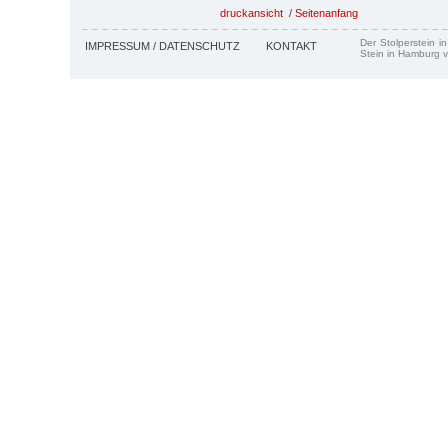
druckansicht
/
Seitenanfang
Der Stolperstein i
IMPRESSUM / DATENSCHUTZ
KONTAKT
Stein in Hamburg v