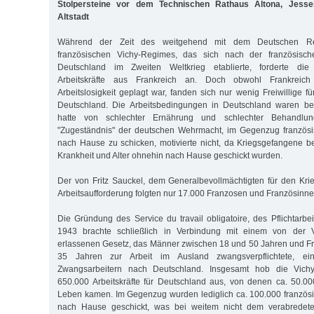
Stolpersteine vor dem Technischen Rathaus Altona, Jessen
Altstadt
Während der Zeit des weitgehend mit dem Deutschen Rei
französischen Vichy-Regimes, das sich nach der französisc
Deutschland im Zweiten Weltkrieg etablierte, forderte di
Arbeitskräfte aus Frankreich an. Doch obwohl Frankreich 
Arbeitslosigkeit geplagt war, fanden sich nur wenig Freiwillige fü
Deutschland. Die Arbeitsbedingungen in Deutschland waren b
hatte von schlechter Ernährung und schlechter Behandlu
"Zugeständnis" der deutschen Wehrmacht, im Gegenzug französ
nach Hause zu schicken, motivierte nicht, da Kriegsgefangene
Krankheit und Alter ohnehin nach Hause geschickt wurden.
Der von Fritz Sauckel, dem Generalbevollmächtigten für den Kri
Arbeitsaufforderung folgten nur 17.000 Franzosen und Französinne
Die Gründung des Service du travail obligatoire, des Pflichtarbe
1943 brachte schließlich in Verbindung mit einem von der 
erlassenen Gesetz, das Männer zwischen 18 und 50 Jahren und F
35 Jahren zur Arbeit im Ausland zwangsverpflichtete, e
Zwangsarbeitern nach Deutschland. Insgesamt hob die Vich
650.000 Arbeitskräfte für Deutschland aus, von denen ca. 50.0
Leben kamen. Im Gegenzug wurden lediglich ca. 100.000 französ
nach Hause geschickt, was bei weitem nicht dem verabredeten