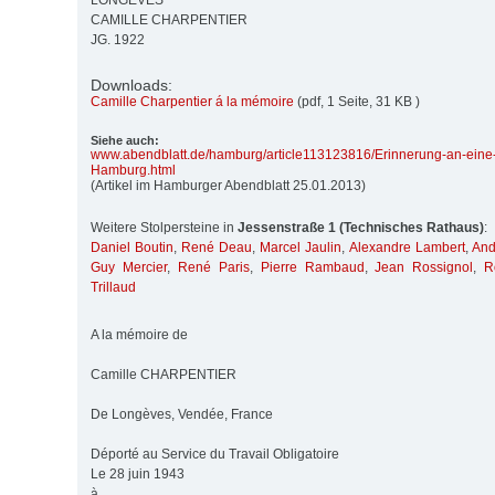
LONGEVES
CAMILLE CHARPENTIER
JG. 1922
Downloads:
Camille Charpentier á la mémoire
(pdf, 1 Seite, 31 KB )
Siehe auch:
www.abendblatt.de/
hamburg/
article113123816/
Erinnerung-an-eine
Hamburg.html
(Artikel im Hamburger Abendblatt 25.01.2013)
Weitere Stolpersteine in
Jessenstraße 1 (Technisches Rathaus)
:
Daniel Boutin
,
René Deau
,
Marcel Jaulin
,
Alexandre Lambert
,
And
Guy Mercier
,
René Paris
,
Pierre Rambaud
,
Jean Rossignol
,
R
Trillaud
A la mémoire de
Camille CHARPENTIER
De Longèves, Vendée, France
Déporté au Service du Travail Obligatoire
Le 28 juin 1943
à