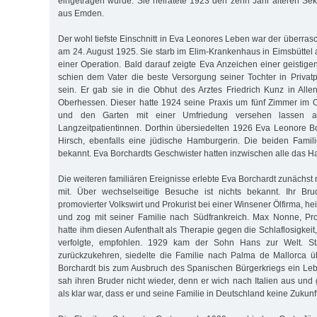
eingetragen wurde. Sie heiratete 1923 den zehn Jahr älteren Sekr
aus Emden.
Der wohl tiefste Einschnitt in Eva Leonores Leben war der überras
am 24. August 1925. Sie starb im Elim-Krankenhaus in Eimsbüttel 
einer Operation. Bald darauf zeigte Eva Anzeichen einer geistige
schien dem Vater die beste Versorgung seiner Tochter in Privatp
sein. Er gab sie in die Obhut des Arztes Friedrich Kunz in All
Oberhessen. Dieser hatte 1924 seine Praxis um fünf Zimmer im 
und den Garten mit einer Umfriedung versehen lassen a
Langzeitpatientinnen. Dorthin übersiedelten 1926 Eva Leonore 
Hirsch, ebenfalls eine jüdische Hamburgerin. Die beiden Famil
bekannt. Eva Borchardts Geschwister hatten inzwischen alle das H
Die weiteren familiären Ereignisse erlebte Eva Borchardt zunächst
mit. Über wechselseitige Besuche ist nichts bekannt. Ihr Br
promovierter Volkswirt und Prokurist bei einer Winsener Ölfirma, he
und zog mit seiner Familie nach Südfrankreich. Max Nonne, Pro
hatte ihm diesen Aufenthalt als Therapie gegen die Schlaflosigkeit,
verfolgte, empfohlen. 1929 kam der Sohn Hans zur Welt. St
zurückzukehren, siedelte die Familie nach Palma de Mallorca ü
Borchardt bis zum Ausbruch des Spanischen Bürgerkriegs ein Leb
sah ihren Bruder nicht wieder, denn er wich nach Italien aus und
als klar war, dass er und seine Familie in Deutschland keine Zukunft