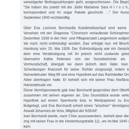
verweigerter Beitragszahlungen geht, ausgeschlossen. Die Begr
"Sie haben bis zuletzt mit der Jüdin Marianne Sara H i r s c h
korrespondiert und ihr sogar Pakete geschickt. …" Der Aus
September 1940 rechtskräftig.
Über Eva Leonore Borchardts Krankheitsverlauf sind keine E
Versehen mit der Diagnose "Chronisch verlaufende Schizophre
Dezember 1938 in der Heil- und Pflegeanstalt Langenhorn aufge
sie noch nicht entmündigt worden. Das erfolgte nun mit Besch
Hamburg vom 25. Mai 1939. Der Entmündigung war ein Gesprä
dem eine Verständigung mit ihr jedoch nicht zustande gek
übernahm Käthe Petersen von der Sozialbehörde als S
Vormundschaft, übergab sie dann jedoch dem Vater. Ivan 
Schenkungen finanziell für seine Tochter vorgesorgt, indem 
Harvestehuder Weg 99 und eine Hypothek auf das Rahlstedter Gr
Allee übertragen hatte. Er behielt sich mit seiner Frau Nießb
Harvestehude vor.
Diese Vermögenswerte gab Ivan Borchardt gegenüber dem Oberf
zusammen mit seinen eigenen an. Das Grundstück wurde verkau
Hypothek auf einem Sperrkonto bzw. in Wertpapieren zu Ev
festgelegt, und Eva Borchardt erhielt einen "arischen" Vermögen
Anwalt Johannes de Voss, Mitglied der NSDAP.
Ivan Borchardt plante, nach Chile auszuwandern, behielt aber die
zog mit seiner Frau in die Hindenburgstraße 111, wo im Mai 1940 
kam.