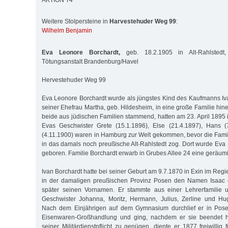
AKTION T4
Weitere Stolpersteine in
Harvestehuder Weg 99
:
Wilhelm Benjamin
Eva Leonore Borchardt,
geb. 18.2.1905 in Alt-Rahlstedt,
Tötungsanstalt Brandenburg/Havel
Hervestehuder Weg 99
Eva Leonore Borchardt wurde als jüngstes Kind des Kaufmanns Iv
seiner Ehefrau Martha, geb. Hildesheim, in eine große Familie hine
beide aus jüdischen Familien stammend, hatten am 23. April 1895 
Evas Geschwister Grete (15.1.1896), Else (21.4.1897), Hans 
(4.11.1900) waren in Hamburg zur Welt gekommen, bevor die Fam
in das damals noch preußische Alt-Rahlstedt zog. Dort wurde Ev
geboren. Familie Borchardt erwarb in Grubes Allee 24 eine geräumi
Ivan Borchardt hatte bei seiner Geburt am 9.7.1870 in Exin im Re
in der damaligen preußischen Provinz Posen den Namen Isaac e
später seinen Vornamen. Er stammte aus einer Lehrerfamilie u
Geschwister Johanna, Moritz, Hermann, Julius, Zerline und Hug
Nach dem Einjährigen auf dem Gymnasium durchlief er in Pose
Eisenwaren-Großhandlung und ging, nachdem er sie beendet ha
seiner Militärdienstpflicht zu genügen, diente er 1877 freiwillig