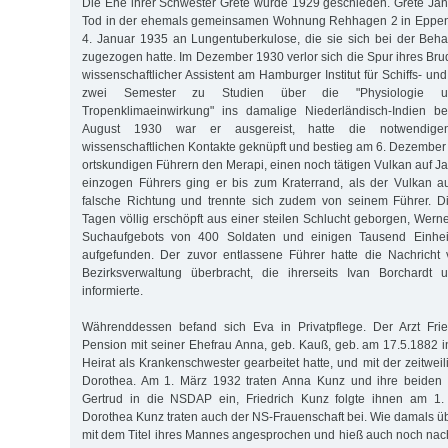
Die Ehe ihrer Schwester Grete wurde 1929 geschieden. Grete Jäni
Tod in der ehemals gemeinsamen Wohnung Rehhagen 2 in Eppendo
4. Januar 1935 an Lungentuberkulose, die sie sich bei der Beh
zugezogen hatte. Im Dezember 1930 verlor sich die Spur ihres Bru
wissenschaftlicher Assistent am Hamburger Institut für Schiffs- un
zwei Semester zu Studien über die "Physiologie u
Tropenklimaeinwirkung" ins damalige Niederländisch-Indien be
August 1930 war er ausgereist, hatte die notwendige
wissenschaftlichen Kontakte geknüpft und bestieg am 6. Dezember 
ortskundigen Führern den Merapi, einen noch tätigen Vulkan auf Ja
einzogen Führers ging er bis zum Kraterrand, als der Vulkan au
falsche Richtung und trennte sich zudem von seinem Führer. D
Tagen völlig erschöpft aus einer steilen Schlucht geborgen, Werne
Suchaufgebots von 400 Soldaten und einigen Tausend Einhei
aufgefunden. Der zuvor entlassene Führer hatte die Nachrich
Bezirksverwaltung überbracht, die ihrerseits Ivan Borchardt 
informierte.
Währenddessen befand sich Eva in Privatpflege. Der Arzt Frie
Pension mit seiner Ehefrau Anna, geb. Kauß, geb. am 17.5.1882 in
Heirat als Krankenschwester gearbeitet hatte, und mit der zeitweili
Dorothea. Am 1. März 1932 traten Anna Kunz und ihre beiden 
Gertrud in die NSDAP ein, Friedrich Kunz folgte ihnen am 1
Dorothea Kunz traten auch der NS-Frauenschaft bei. Wie damals ü
mit dem Titel ihres Mannes angesprochen und hieß auch noch nac