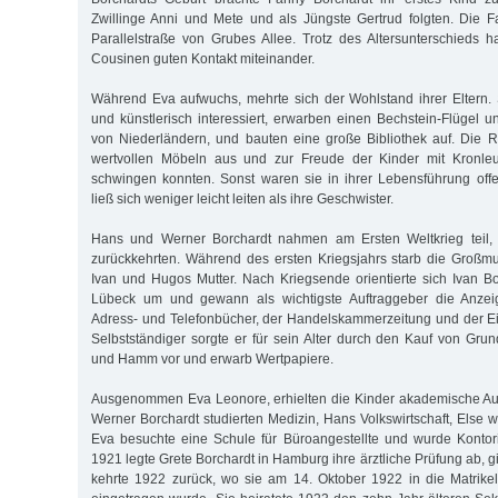
Zwillinge Anni und Mete und als Jüngste Gertrud folgten. Die F
Parallelstraße von Grubes Allee. Trotz des Altersunterschieds 
Cousinen guten Kontakt miteinander.
Während Eva aufwuchs, mehrte sich der Wohlstand ihrer Eltern.
und künstlerisch interessiert, erwarben einen Bechstein-Flügel 
von Niederländern, und bauten eine große Bibliothek auf. Die R
wertvollen Möbeln aus und zur Freude der Kinder mit Kronleu
schwingen konnten. Sonst waren sie in ihrer Lebensführung off
ließ sich weniger leicht leiten als ihre Geschwister.
Hans und Werner Borchardt nahmen am Ersten Weltkrieg teil, 
zurückkehrten. Während des ersten Kriegsjahrs starb die Großmu
Ivan und Hugos Mutter. Nach Kriegsende orientierte sich Ivan Bo
Lübeck um und gewann als wichtigste Auftraggeber die Anzeig
Adress- und Telefonbücher, der Handelskammerzeitung und der E
Selbstständiger sorgte er für sein Alter durch den Kauf von Gru
und Hamm vor und erwarb Wertpapiere.
Ausgenommen Eva Leonore, erhielten die Kinder akademische Au
Werner Borchardt studierten Medizin, Hans Volkswirtschaft, Else 
Eva besuchte eine Schule für Büroangestellte und wurde Kontori
1921 legte Grete Borchardt in Hamburg ihre ärztliche Prüfung ab,
kehrte 1922 zurück, wo sie am 14. Oktober 1922 in die Matrike