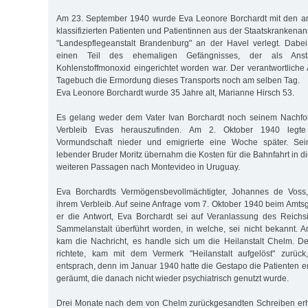
Am 23. September 1940 wurde Eva Leonore Borchardt mit den an
klassifizierten Patienten und Patientinnen aus der Staatskrankenan
"Landespflegeanstalt Brandenburg" an der Havel verlegt. Dabe
einen Teil des ehemaligen Gefängnisses, der als Anst
Kohlenstoffmonoxid eingerichtet worden war. Der verantwortliche 
Tagebuch die Ermordung dieses Transports noch am selben Tag.
Eva Leonore Borchardt wurde 35 Jahre alt, Marianne Hirsch 53.
Es gelang weder dem Vater Ivan Borchardt noch seinem Nachfo
Verbleib Evas herauszufinden. Am 2. Oktober 1940 legte
Vormundschaft nieder und emigrierte eine Woche später. Sein
lebender Bruder Moritz übernahm die Kosten für die Bahnfahrt in 
weiteren Passagen nach Montevideo in Uruguay.
Eva Borchardts Vermögensbevollmächtigter, Johannes de Voss,
ihrem Verbleib. Auf seine Anfrage vom 7. Oktober 1940 beim Amtsg
er die Antwort, Eva Borchardt sei auf Veranlassung des Reichs
Sammelanstalt überführt worden, in welche, sei nicht bekannt.
kam die Nachricht, es handle sich um die Heilanstalt Chelm. Der
richtete, kam mit dem Vermerk "Heilanstalt aufgelöst" zurüc
entsprach, denn im Januar 1940 hatte die Gestapo die Patienten e
geräumt, die danach nicht wieder psychiatrisch genutzt wurde.
Drei Monate nach dem von Chelm zurückgesandten Schreiben erh