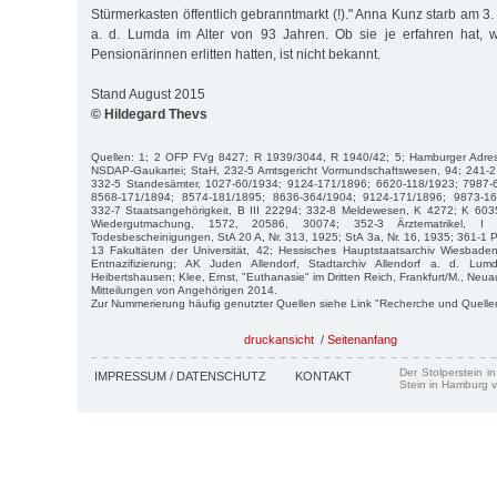
Stürmerkasten öffentlich gebranntmarkt (!)." Anna Kunz starb am 3.
a. d. Lumda im Alter von 93 Jahren. Ob sie je erfahren hat, w
Pensionärinnen erlitten hatten, ist nicht bekannt.
Stand August 2015
© Hildegard Thevs
Quellen: 1; 2 OFP FVg 8427; R 1939/3044, R 1940/42; 5; Hamburger Adre
NSDAP-Gaukartei; StaH, 232-5 Amtsgericht Vormundschaftswesen, 94; 241-2 
332-5 Standesämter, 1027-60/1934; 9124-171/1896; 6620-118/1923; 7987-
8568-171/1894; 8574-181/1895; 8636-364/1904; 9124-171/1896; 9873-16
332-7 Staatsangehörigkeit, B III 22294; 332-8 Meldewesen, K 4272; K 603
Wiedergutmachung, 1572, 20586, 30074; 352-3 Ärztematrikel, 
Todesbescheinigungen, StA 20 A, Nr. 313, 1925; StA 3a, Nr. 16, 1935; 361-1 P
13 Fakultäten der Universität, 42; Hessisches Hauptstaatsarchiv Wiesbaden
Entnazifizierung; AK Juden Allendorf, Stadtarchiv Allendorf a. d. Lum
Heibertshausen; Klee, Ernst, "Euthanasie" im Dritten Reich, Frankfurt/M., Ne
Mitteilungen von Angehörigen 2014.
Zur Nummerierung häufig genutzter Quellen siehe Link "Recherche und Quelle
druckansicht
/
Seitenanfang
Der Stolperstein i
IMPRESSUM / DATENSCHUTZ
KONTAKT
Stein in Hamburg v