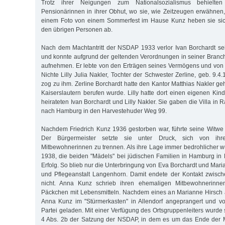
Trotz ihrer Neigungen zum Nationalsozialismus behielten
Pensionärinnen in ihrer Obhut, wo sie, wie Zeitzeugen erwähnen, 
einem Foto von einem Sommerfest im Hause Kunz heben sie sic
den übrigen Personen ab.
Nach dem Machtantritt der NSDAP 1933 verlor Ivan Borchardt se
und konnte aufgrund der geltenden Verordnungen in seiner Branch
aufnehmen. Er lebte von den Erträgen seines Vermögens und von
Nichte Lilly Julia Nakler, Tochter der Schwester Zerline, geb. 9.4.
zog zu ihm. Zerline Borchardt hatte den Kantor Matthias Nakler ge
Kaiserslautern berufen wurde. Lilly hatte dort einen eigenen Kin
heirateten Ivan Borchardt und Lilly Nakler. Sie gaben die Villa in 
nach Hamburg in den Harvestehuder Weg 99.
Nachdem Friedrich Kunz 1936 gestorben war, führte seine Witwe 
Der Bürgermeister setzte sie unter Druck, sich von ihr
Mitbewohnerinnen zu trennen. Als ihre Lage immer bedrohlicher w
1938, die beiden "Mädels" bei jüdischen Familien in Hamburg in
Erfolg. So blieb nur die Unterbringung von Eva Borchardt und Maria
und Pflegeanstalt Langenhorn. Damit endete der Kontakt zwisc
nicht. Anna Kunz schrieb ihren ehemaligen Mitbewohnerinnen
Päckchen mit Lebensmitteln. Nachdem eines an Marianne Hirsch 
Anna Kunz im "Stürmerkasten" in Allendorf angeprangert und vo
Partei geladen. Mit einer Verfügung des Ortsgruppenleiters wurde 
4 Abs. 2b der Satzung der NSDAP, in dem es um das Ende der Mi