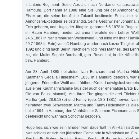
Infanterie-Regiment. Seine Absicht, nach Nordamerika auszuwan
Hamburg. Dort nahm er 1888 eine Stellung bei der Annoncen-Ex
Eisler an, die seine berufliche Zukunft bestimmte: Er machte sic
Annoncen-Expediteur selbstständig. Seine Geschwister Johanna, al
Exin geboren, und Hugo, der Jüngste, geboren 5.6.1878 in Rogasen
im Raum Hamburg nieder. Johanna heiratete den Lehrer Wolff/
24.6.1867 in Nentershausen/Westerwald) und lebte mit ihrer Familie 
29.7.1868 in Exin) verließ Hamburg wieder nach kurzer Tätigkeit al
1892 und ging nach Berlin. Nach dem Tod ihres Mannes, des Lehr
zog die Mutter Sophie Borchardt, geb. Rosenthal, in die Nähe ih
bzw. Hamburg.
Am 23. April 1895 heirateten Ivan Borchardt und Martha Hilde
Kaufmann Gedalja Hildesheim, 1836 in Hamburg geboren, war m
jüngeren Friederike Wolff aus Lübtheen/Kreis Ludwigslust verheir
aus einer Kaufmannsfamilie (aus der auch der ehemalige Erste B
Ole von Beust, stammt). Aus ihrer Ehe gingen die drei Töchter 
Martha (geb. 28.6.1875) und Fanny (geb. 18.3.1881) hervor. Iva
heirateten zwei Schwestern, Martha und Fanny Hildesheim (s. dies
hatte 1894 in Hamburg den Viehhändler Salomon Eichmann aus S
geehelicht und war nach Schötmar gezogen.
Hugo ließ sich wie sein Bruder Ivan dauerhaft in Alt-Rahlstedt n
Ivan schloss er sich der jüdischen Gemeinde in Wandsbek an. Ein
Borchardts Geburt brachte Fanny Borchardt ihr erstes Kind zu