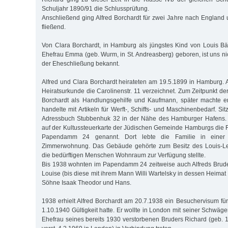
Schuljahr 1890/91 die Schlussprüfung.
Anschließend ging Alfred Borchardt für zwei Jahre nach England 
fließend.
Von Clara Borchardt, in Hamburg als jüngstes Kind von Louis B
Ehefrau Emma (geb. Wurm, in St. Andreasberg) geboren, ist uns ni
der Eheschließung bekannt.
Alfred und Clara Borchardt heirateten am 19.5.1899 in Hamburg. A
Heiratsurkunde die Carolinenstr. 11 verzeichnet. Zum Zeitpunkt der 
Borchardt als Handlungsgehilfe und Kaufmann, später machte er
handelte mit Artikeln für Werft-, Schiffs- und Maschinenbedarf. Sit
Adressbuch Stubbenhuk 32 in der Nähe des Hamburger Hafens. A
auf der Kultussteuerkarte der Jüdischen Gemeinde Hamburgs die Fe
Papendamm 24 genannt. Dort lebte die Familie in eine
Zimmerwohnung. Das Gebäude gehörte zum Besitz des Louis-Levy-
die bedürftigen Menschen Wohnraum zur Verfügung stellte.
Bis 1938 wohnten im Papendamm 24 zeitweise auch Alfreds Brude
Louise (bis diese mit ihrem Mann Willi Wartelsky in dessen Heimat
Söhne Isaak Theodor und Hans.
1938 erhielt Alfred Borchardt am 20.7.1938 ein Besuchervisum fü
1.10.1940 Gültigkeit hatte. Er wollte in London mit seiner Schwäge
Ehefrau seines bereits 1930 verstorbenen Bruders Richard (geb. 