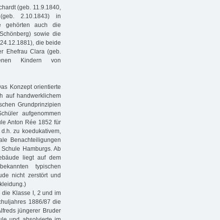
chardt (geb. 11.9.1840,
geb. 2.10.1843) in
e gehörten auch die
 Schönberg) sowie die
24.12.1881), die beide
r Ehefrau Clara (geb.
enen Kindern von
Das Konzept orientierte
ch auf handwerklichem
schen Grundprinzipien
Schüler aufgenommen
ule Anton Rée 1852 für
, d.h. zu koedukativem,
ale Benachteiligungen
e Schule Hamburgs. Ab
gebäude liegt auf dem
ekannten typischen
ude nicht zerstört und
kleidung.)
 die Klasse I, 2 und im
chuljahres 1886/87 die
Alfreds jüngerer Bruder
ule und absolvierte im