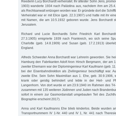
Reederin Lucy Borchardt verheiratet. Ihr ältester Sohn Jens, promovi
1903) wanderte 1934 nach Palästina aus, nachdem ihm am 25.4
als Rechtsanwalt entzogen worden war. Er gründete dort die Schifffa
Verheiratet war er mit Elice (geb. 22.3.1907) und hatte mit ihr ei
mit Namen, die am 10.5.1932 geboren wurde. Jens Borchardt s
Jerusalem.
Richard und Lucie Borchardts Sohn Friedrich Karl Borchardt,
27.3.1905) emigrierte 1939 nach Frankreich, wo sich seine Spur
Charlotte (geb. 14.8.1909) und Susan (geb. 17.2.1913) überleb
England.
Alfreds Schwester Anna Borchardt war Lehrerin geworden. Sie hei
Hamburg den Fabrikanten Adolf Aron Hirsch Bergmann, der am 12
zweiter Ehemann war der Diplomingenieur Karl Kaufmann (geb. 11.1
bei der Eisenbahndirektion als Zivilingenieur beschäftigt war. A
zweite Ehe. Sein Sohn Maximilian aus 1. Ehe, geb. 30.9.1906, 
krank oder geistig behindert und lebte in der Heil- und Pf
Langenhorn. Von dort wurde er am 23.9.1940 im Rahmen des T4
zusammen mit 135 weiteren Jüdinnen und Juden nach Brandenburg
sofort in einem zur Gasmordanstalt umgebauten Teil des Zuchth
Biographie erscheint 2017).
Anna und Karl Kaufmanns Ehe blieb kinderlos. Beide wurden a
Transportnummern IV 1-Nr. 440 und IV 1, Nr. 441 nach Theresien