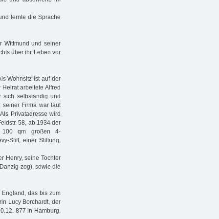
und lernte die Sprache
är Wittmund und seiner
chts über ihr Leben vor
ls Wohnsitz ist auf der
Heirat arbeitete Alfred
 sich selbständig und
z seiner Firma war laut
ls Privatadresse wird
ldstr. 58, ab 1934 der
r 100 qm großen 4-
Stift, einer Stiftung,
r Henry, seine Tochter
 Danzig zog), sowie die
r England, das bis zum
rin Lucy Borchardt, der
10.12. 877 in Hamburg,