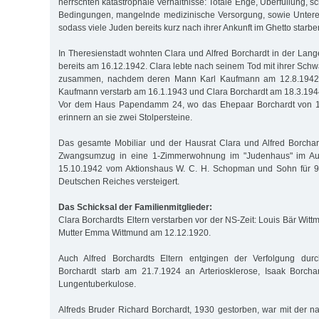
herrschten katastrophale Verhältnisse: Totale Enge, Überfüllung, s
Bedingungen, mangelnde medizinische Versorgung, sowie Unter
sodass viele Juden bereits kurz nach ihrer Ankunft im Ghetto starbe
In Theresienstadt wohnten Clara und Alfred Borchardt in der Lang
bereits am 16.12.1942. Clara lebte nach seinem Tod mit ihrer Sc
zusammen, nachdem deren Mann Karl Kaufmann am 12.8.1942 
Kaufmann verstarb am 16.1.1943 und Clara Borchardt am 18.3.194
Vor dem Haus Papendamm 24, wo das Ehepaar Borchardt von 1
erinnern an sie zwei Stolpersteine.
Das gesamte Mobiliar und der Hausrat Clara und Alfred Borch
Zwangsumzug in eine 1-Zimmerwohnung im "Judenhaus" im Au
15.10.1942 vom Aktionshaus W. C. H. Schopman und Sohn für 
Deutschen Reiches versteigert.
Das Schicksal der Familienmitglieder:
Clara Borchardts Eltern verstarben vor der NS-Zeit: Louis Bär Wit
Mutter Emma Wittmund am 12.12.1920.
Auch Alfred Borchardts Eltern entgingen der Verfolgung du
Borchardt starb am 21.7.1924 an Arteriosklerose, Isaak Borch
Lungentuberkulose.
Alfreds Bruder Richard Borchardt, 1930 gestorben, war mit der n