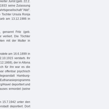
erter Jurist (geb. 22.2.
.1933 seine Zulassung
hrtsgesellschaft "Atid".
ne Tochter Ursula Ronja
tarb am 13.12.1986 in
 genannt Fritz (geb.
 verliert. Die Töchter
ten mit der Mutter in
ratete am 16.6.1899 in
.10.1915 verstarb. Ihr
2.1868), der in Altona
uch für ihn war es die
war offenbar psychisch
legeanstalt Hamburg-
-Euthanasieprogramms
/Havel deportiert und
auses ermordet (seine
m 15.7.1942 unter den
stadt deportiert. Dort