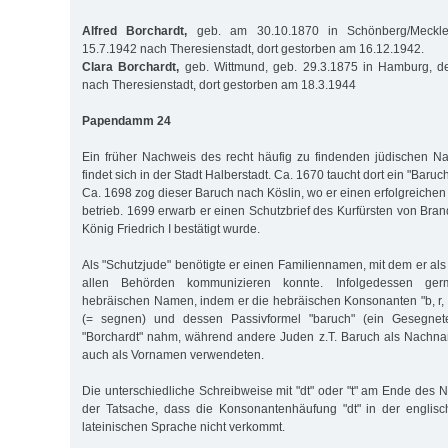
Alfred Borchardt,
geb. am 30.10.1870 in Schönberg/Mecklen
15.7.1942 nach Theresienstadt, dort gestorben am 16.12.1942.
Clara Borchardt,
geb. Wittmund, geb. 29.3.1875 in Hamburg, de
nach Theresienstadt, dort gestorben am 18.3.1944
Papendamm 24
Ein früher Nachweis des recht häufig zu findenden jüdischen N
findet sich in der Stadt Halberstadt. Ca. 1670 taucht dort ein "Baru
Ca. 1698 zog dieser Baruch nach Köslin, wo er einen erfolgreiche
betrieb. 1699 erwarb er einen Schutzbrief des Kurfürsten von Bra
König Friedrich I bestätigt wurde.
Als "Schutzjude" benötigte er einen Familiennamen, mit dem er als 
allen Behörden kommunizieren konnte. Infolgedessen germ
hebräischen Namen, indem er die hebräischen Konsonanten "b, r, 
(= segnen) und dessen Passivformel "baruch" (ein Gesegnete
"Borchardt" nahm, während andere Juden z.T. Baruch als Nachna
auch als Vornamen verwendeten.
Die unterschiedliche Schreibweise mit "dt" oder "t" am Ende des 
der Tatsache, dass die Konsonantenhäufung "dt" in der englisc
lateinischen Sprache nicht verkommt.