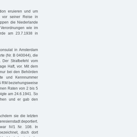
ation eruieren und um
 vor seiner Reise in
uppen die Niederlande
d Verordnungen wie im
rde am 23.7.1938 in
konsulat in Amsterdam
rte (Nr. B 040044), die
 Der Strafbefehl vom
ge Haft, vor. Mit dem
s nur bei den Behörden
arte und Kennnummer
 25 RM beziehungsweise
einen Raten von 2 bis 5
olgte am 24.6.1941. So
ichen und er gab den
chdem sie die letzten
resienstadt deportiert.
war IV/1 Nr. 108. In
ezeichnet, doch dort