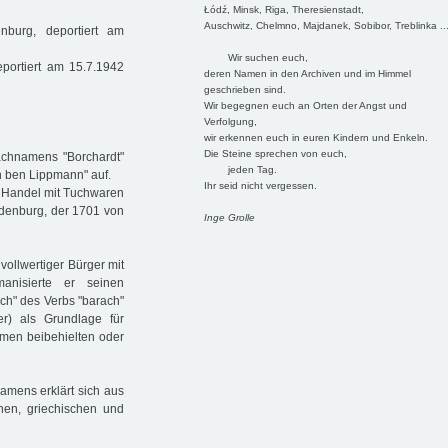
Łódź, Minsk, Riga, Theresienstadt,
Auschwitz, Chelmno, Majdanek, Sobibor, Treblinka ..
burg, deportiert am
Wir suchen euch,
portiert am 15.7.1942
deren Namen in den Archiven und im Himmel
geschrieben sind.
Wir begegnen euch an Orten der Angst und
Verfolgung,
wir erkennen euch in euren Kindern und Enkeln.
Die Steine sprechen von euch,
achnamens "Borchardt"
jeden Tag.
ch ben Lippmann" auf.
Ihr seid nicht vergessen.
n Handel mit Tuchwaren
ndenburg, der 1701 von
Inge Grolle
vollwertiger Bürger mit
anisierte er seinen
ch" des Verbs "barach"
r) als Grundlage für
men beibehielten oder
Namens erklärt sich aus
hen, griechischen und