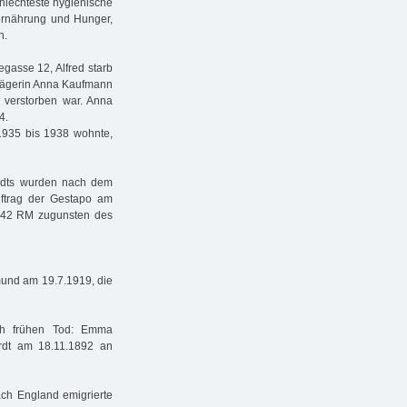
chlechteste hygienische
ernährung und Hunger,
n.
egasse 12, Alfred starb
hwägerin Anna Kaufmann
verstorben war. Anna
4.
935 bis 1938 wohnte,
ardts wurden nach dem
ftrag der Gestapo am
942 RM zugunsten des
tmund am 19.7.1919, die
rch frühen Tod: Emma
ardt am 18.11.1892 an
ach England emigrierte