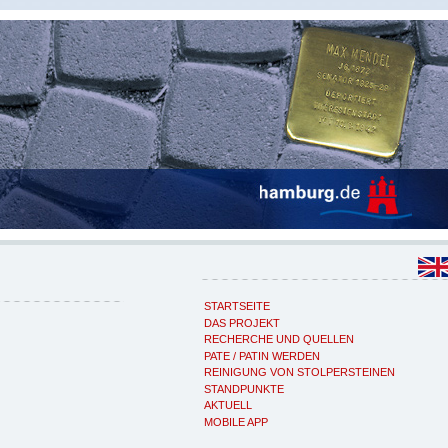
STARTSEITE
DAS PROJEKT
RECHERCHE UND QUELLEN
PATE / PATIN WERDEN
REINIGUNG VON STOLPERSTEINEN
STANDPUNKTE
AKTUELL
MOBILE APP