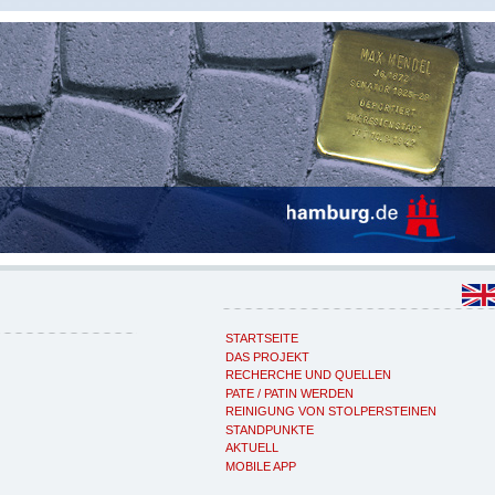
STARTSEITE
DAS PROJEKT
RECHERCHE UND QUELLEN
PATE / PATIN WERDEN
REINIGUNG VON STOLPERSTEINEN
STANDPUNKTE
AKTUELL
MOBILE APP