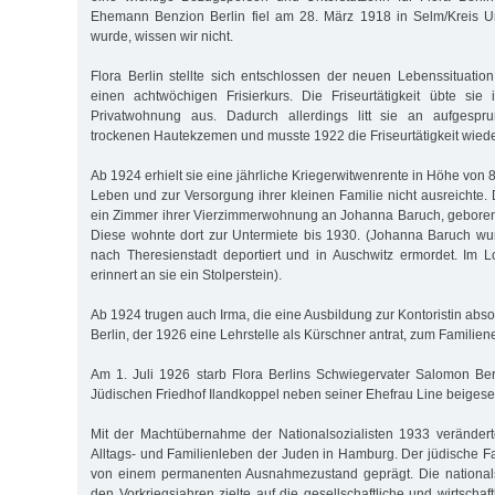
Ehemann Benzion Berlin fiel am 28. März 1918 in Selm/Kreis U
wurde, wissen wir nicht.
Flora Berlin stellte sich entschlossen der neuen Lebenssituation
einen achtwöchigen Frisierkurs. Die Friseurtätigkeit übte sie
Privatwohnung aus. Dadurch allerdings litt sie an aufges
trockenen Hautekzemen und musste 1922 die Friseurtätigkeit wied
Ab 1924 erhielt sie eine jährliche Kriegerwitwenrente in Höhe von
Leben und zur Versorgung ihrer kleinen Familie nicht ausreichte.
ein Zimmer ihrer Vierzimmerwohnung an Johanna Baruch, geboren
Diese wohnte dort zur Untermiete bis 1930. (Johanna Baruch w
nach Theresienstadt deportiert und in Auschwitz ermordet. Im 
erinnert an sie ein Stolperstein).
Ab 1924 trugen auch Irma, die eine Ausbildung zur Kontoristin abso
Berlin, der 1926 eine Lehrstelle als Kürschner antrat, zum Familie
Am 1. Juli 1926 starb Flora Berlins Schwiegervater Salomon Be
Jüdischen Friedhof Ilandkoppel neben seiner Ehefrau Line beigeset
Mit der Machtübernahme der Nationalsozialisten 1933 verändert
Alltags- und Familienleben der Juden in Hamburg. Der jüdische Fa
von einem permanenten Ausnahmezustand geprägt. Die nationalsoz
den Vorkriegsjahren zielte auf die gesellschaftliche und wirtscha