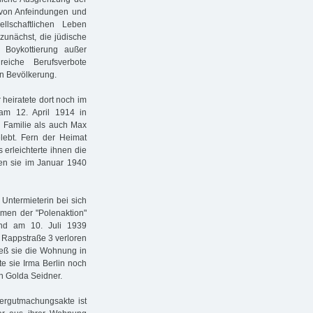
 von Anfeindungen und
llschaftlichen Leben
 zunächst, die jüdische
r Boykottierung außer
eiche Berufsverbote
en Bevölkerung.
 heiratete dort noch im
am 12. April 1914 in
 Familie als auch Max
elebt. Fern der Heimat
 erleichterte ihnen die
n sie im Januar 1940
Untermieterin bei sich
hmen der "Polenaktion"
nd am 10. Juli 1939
r Rappstraße 3 verloren
ieß sie die Wohnung in
te sie Irma Berlin noch
on Golda Seidner.
dergutmachungsakte ist