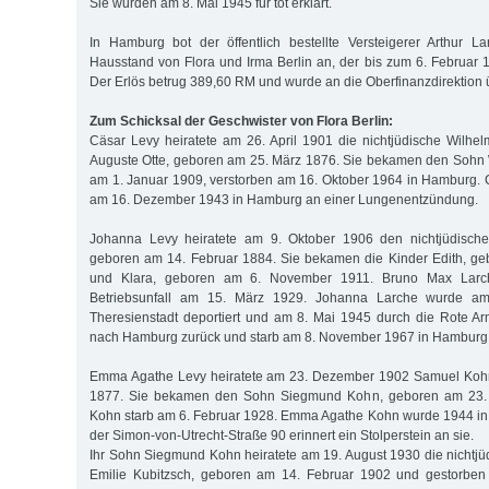
Sie wurden am 8. Mai 1945 für tot erklärt.
In Hamburg bot der öffentlich bestellte Versteigerer Arthur L
Hausstand von Flora und Irma Berlin an, der bis zum 6. Februar 1
Der Erlös betrug 389,60 RM und wurde an die Oberfinanzdirektion
Zum Schicksal der Geschwister von Flora Berlin:
Cäsar Levy heiratete am 26. April 1901 die nichtjüdische Wilhe
Auguste Otte, geboren am 25. März 1876. Sie bekamen den Sohn 
am 1. Januar 1909, verstorben am 16. Oktober 1964 in Hamburg. C
am 16. Dezember 1943 in Hamburg an einer Lungenentzündung.
Johanna Levy heiratete am 9. Oktober 1906 den nichtjüdisch
geboren am 14. Februar 1884. Sie bekamen die Kinder Edith, ge
und Klara, geboren am 6. November 1911. Bruno Max Larch
Betriebsunfall am 15. März 1929. Johanna Larche wurde am
Theresienstadt deportiert und am 8. Mai 1945 durch die Rote Arm
nach Hamburg zurück und starb am 8. November 1967 in Hamburg
Emma Agathe Levy heiratete am 23. Dezember 1902 Samuel Kohn
1877. Sie bekamen den Sohn Siegmund Kohn, geboren am 23.
Kohn starb am 6. Februar 1928. Emma Agathe Kohn wurde 1944 in 
der Simon-von-Utrecht-Straße 90 erinnert ein Stolperstein an sie.
Ihr Sohn Siegmund Kohn heiratete am 19. August 1930 die nichtj
Emilie Kubitzsch, geboren am 14. Februar 1902 und gestorben