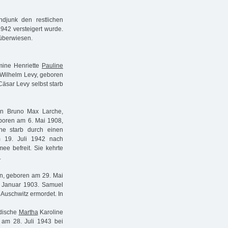
andjunk den restlichen
942 versteigert wurde.
 überwiesen.
lmine Henriette
Pauline
Wilhelm Levy, geboren
äsar Levy selbst starb
en Bruno Max Larche,
boren am 6. Mai 1908,
e starb durch einen
 19. Juli 1942 nach
ee befreit. Sie kehrte
.
, geboren am 29. Mai
 Januar 1903. Samuel
Auschwitz ermordet. In
üdische
Martha
Karoline
 am 28. Juli 1943 bei