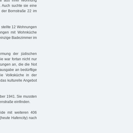
ntar aus ihrer Wohnung
. Auch suchte sie eine
n der Bornstraße 22 im
, stellte 12 Wohnungen
nungen mit Wohnküche
 einzige Badezimmer im
rarmung der jüdischen
 war fortan nicht nur
tungen an, die die Not
sausgabe an bedürftige
ie Volksküche in der
das kulturelle Angebot
mber 1941. Sie mussten
nstraße einfinden.
de mit weiteren 406
eute Hafencity) nach