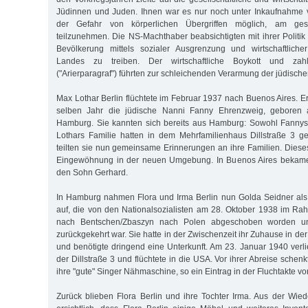
Jüdinnen und Juden. Ihnen war es nur noch unter Inkaufnahme
der Gefahr von körperlichen Übergriffen möglich, am gese
teilzunehmen. Die NS-Machthaber beabsichtigten mit ihrer Politik
Bevölkerung mittels sozialer Ausgrenzung und wirtschaftliche
Landes zu treiben. Der wirtschaftliche Boykott und zahlr
("Arierparagraf") führten zur schleichenden Verarmung der jüdisch
Max Lothar Berlin flüchtete im Februar 1937 nach Buenos Aires. Er
selben Jahr die jüdische Nanni Fanny Ehrenzweig, geboren 
Hamburg. Sie kannten sich bereits aus Hamburg: Sowohl Fannys
Lothars Familie hatten in dem Mehrfamilienhaus Dillstraße 3 g
teilten sie nun gemeinsame Erinnerungen an ihre Familien. Dieses
Eingewöhnung in der neuen Umgebung. In Buenos Aires bekame
den Sohn Gerhard.
In Hamburg nahmen Flora und Irma Berlin nun Golda Seidner als 
auf, die von den Nationalsozialisten am 28. Oktober 1938 im Ra
nach Bentschen/Zbaszyn nach Polen abgeschoben worden u
zurückgekehrt war. Sie hatte in der Zwischenzeit ihr Zuhause in de
und benötigte dringend eine Unterkunft. Am 23. Januar 1940 verl
der Dillstraße 3 und flüchtete in die USA. Vor ihrer Abreise schenk
ihre "gute" Singer Nähmaschine, so ein Eintrag in der Fluchtakte v
Zurück blieben Flora Berlin und ihre Tochter Irma. Aus der Wie