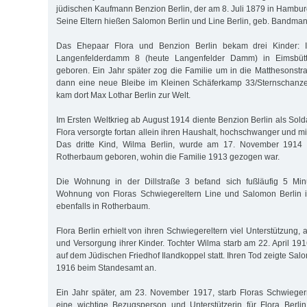
jüdischen Kaufmann Benzion Berlin, der am 8. Juli 1879 in Hambu
Seine Eltern hießen Salomon Berlin und Line Berlin, geb. Bandman
Das Ehepaar Flora und Benzion Berlin bekam drei Kinder: 
Langenfelderdamm 8 (heute Langenfelder Damm) in Eimsbütt
geboren. Ein Jahr später zog die Familie um in die Matthesonstr
dann eine neue Bleibe im Kleinen Schäferkamp 33/Sternschanz
kam dort Max Lothar Berlin zur Welt.
Im Ersten Weltkrieg ab August 1914 diente Benzion Berlin als Sold
Flora versorgte fortan allein ihren Haushalt, hochschwanger und mi
Das dritte Kind, Wilma Berlin, wurde am 17. November 1914 i
Rotherbaum geboren, wohin die Familie 1913 gezogen war.
Die Wohnung in der Dillstraße 3 befand sich fußläufig 5 Min
Wohnung von Floras Schwiegereltern Line und Salomon Berlin 
ebenfalls in Rotherbaum.
Flora Berlin erhielt von ihren Schwiegereltern viel Unterstützung,
und Versorgung ihrer Kinder. Tochter Wilma starb am 22. April 19
auf dem Jüdischen Friedhof Ilandkoppel statt. Ihren Tod zeigte Salo
1916 beim Standesamt an.
Ein Jahr später, am 23. November 1917, starb Floras Schwiegerm
eine wichtige Bezugsperson und Unterstützerin für Flora Berli