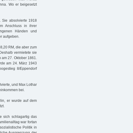
nna. Wo er beigesetzt
. Sie absolvierte 1918
 im Anschluss in ihrer
prungenen Händen und
er aufgeben.
 88,20 RM, die aber zum
 Deshalb vermietete sie
 am 27. Oktober 1861.
urde am 24. März 1943
Loogestieg 8/Eppendorf
lvierte, und Max Lothar
neinkommen bei.
rlin, er wurde auf dem
zt.
e sich schlagartig das
milienalltag war fortan
ialistische Politik in
ftliche Ausgrenzung der