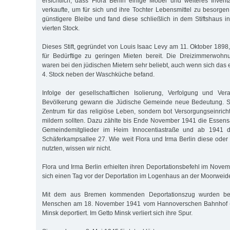
ersichtlich, dass Flora Berlin einige Möbel und weiteres Inve
verkaufte, um für sich und ihre Tochter Lebensmittel zu besorgen
günstigere Bleibe und fand diese schließlich in dem Stiftshaus i
vierten Stock.
Dieses Stift, gegründet von Louis Isaac Levy am 11. Oktober 1898
für Bedürftige zu geringen Mieten bereit. Die Dreizimmerwoh
waren bei den jüdischen Mietern sehr beliebt, auch wenn sich das
4. Stock neben der Waschküche befand.
Infolge der gesellschaftlichen Isolierung, Verfolgung und Ve
Bevölkerung gewann die Jüdische Gemeinde neue Bedeutung. Sie
Zentrum für das religiöse Leben, sondern bot Versorgungseinrich
mildern sollten. Dazu zählte bis Ende November 1941 die Essen
Gemeindemitglieder im Heim Innocentiastraße und ab 1941 d
Schäferkampsallee 27. Wie weit Flora und Irma Berlin diese oder 
nutzten, wissen wir nicht.
Flora und Irma Berlin erhielten ihren Deportationsbefehl im Nove
sich einen Tag vor der Deportation im Logenhaus an der Moorweide
Mit dem aus Bremen kommenden Deportationszug wurden bei
Menschen am 18. November 1941 vom Hannoverschen Bahnhof (h
Minsk deportiert. Im Getto Minsk verliert sich ihre Spur.