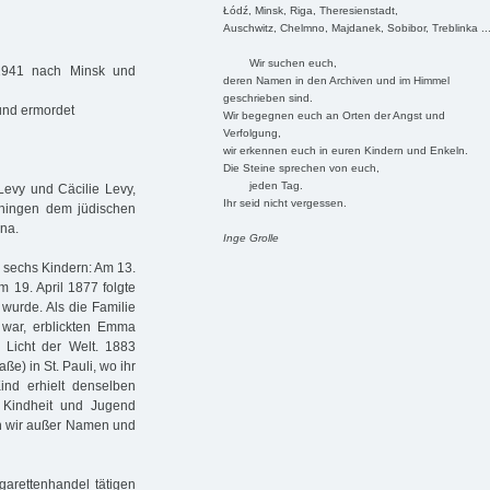
Łódź, Minsk, Riga, Theresienstadt,
Auschwitz, Chelmno, Majdanek, Sobibor, Treblinka ..
Wir suchen euch,
.1941 nach Minsk und
deren Namen in den Archiven und im Himmel
geschrieben sind.
und ermordet
Wir begegnen euch an Orten der Angst und
Verfolgung,
wir erkennen euch in euren Kindern und Enkeln.
Die Steine sprechen von euch,
jeden Tag.
Levy und Cäcilie Levy,
Ihr seid nicht vergessen.
hingen dem jüdischen
na.
Inge Grolle
 sechs Kindern: Am 13.
 19. April 1877 folgte
 wurde. Als die Familie
war, erblickten Emma
Licht der Welt. 1883
ße) in St. Pauli, wo ihr
nd erhielt denselben
 Kindheit und Jugend
en wir außer Namen und
garettenhandel tätigen