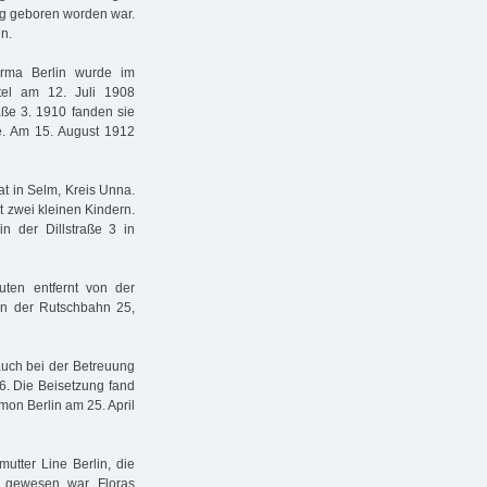
rg geboren worden war.
n.
Irma Berlin wurde im
el am 12. Juli 1908
aße 3. 1910 fanden sie
e. Am 15. August 1912
at in Selm, Kreis Unna.
t zwei kleinen Kindern.
n der Dillstraße 3 in
uten entfernt von der
in der Rutschbahn 25,
 auch bei der Betreuung
16. Die Beisetzung fand
mon Berlin am 25. April
utter Line Berlin, die
n gewesen war. Floras