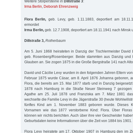
Weitere Stolpersteine in
Dillstraße 3
:
Irma Berlin
,
Deborah Ehrenzweig
Flora Berlin,
geb. Levy, geb. 1.11.1883, deportiert am 18.11
ermordet
Irma Berlin,
geb. 12.7.1908, deportiert am 18.11.1941 nach Minsk 
Dillstraße 3,
Rotherbaum
Am 5. Juni 1868 heirateten in Danzig der Tischlermeister David 
geb. Rosenberg/Rosenberger. Beide stammten aus Danzig und 
Glauben an. Sie zogen 1875 in die Große Bergstraße 141 nach Alto
David und Cäcilie Levy wurden in den folgenden Jahren Eltern von
Februar 1875 wurde Cäsar, am 8. April 1876 Johanna geboren, am
Flora, die bereits am 15. Mai 1877 starb und in Danzig beigesetzt
1878 nach Hamburg in die Straße Neuer Steinweg 7 gezogen 
Agathe am 25. Juli 1878 und Franziska am 7. März 1881 das 
wechselte die Familie Levy in die Jägerstraße 30 (heute Wohlwillstra
fünftes Kind am 1. November 1883 geboren wurde. Dieses Ki
Vornamen wie das 1877 verstorbene Kind: Flora. Über Floras
können wir nichts berichten. Auch über ihre vier Geschwister hab
Geburtsdaten keine Informationen über die Zeit von 1884 bis 1901.
Flora Levy heiratete am 17. Oktober 1907 in Hamburg den im Zi