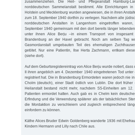
zusammenziehen. Die Heil- und Pflegeanstalt Hamburg-L
norddeutschen Sammelanstalt bestimmt. Alle Einrichtungen in
Holstein und Mecklenburg wurden angewiesen, die in ihren Anstal
zum 18. September 1940 dorthin zu verlegen. Nachdem alle jüdis
norddeutschen Anstalten in Langenhorn eingetroffen waren
September 1940 gemeinsam mit den dort bereits länger lebenden
unter ihnen Alice Berju –in einem Transport von insgesam
Brandenburg an der Havel gebracht. Noch am selben Tag wu
Gasmordanstalt umgebauten Teil des ehemaligen Zuchthause
getötet. Nur eine Patientin, Ilse Herta Zachmann, entkam dies
(siehe dort).
Auf dem Geburtsregistereintrag von Alice Berju wurde notiert, da
II ihren angeblich am 4. Dezember 1940 eingetretenen Tod unte
registriert hat. Die in Brandenburg Ermordeten waren jedoch nie i
Cholm (deutsch), einer Stadt östlich von Lublin. Die dort früher
Heilanstalt bestand nicht mehr, nachdem SS-Einheiten am 12. 
Patienten ermordet hatten. Auch gab es in Chelm kein deutsch
Erfindung und die Verwendung späterer als der tatsächlichen Ste
die Mordaktion zu verschleiern und zugleich entsprechend läng
einfordern zu können.
Käthe Alices Bruder Edwin Goldenberg wanderte 1936 mit Ehefrau
Kindern Hermann und Lilly nach Chile aus.