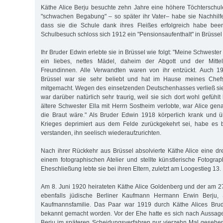
Käthe Alice Berju besuchte zehn Jahre eine höhere Töchterschul
"schwachen Begabung" – so später ihr Vater– habe sie Nachhilfeu
dass sie die Schule dank ihres Fleißes erfolgreich habe be
Schulbesuch schloss sich 1912 ein "Pensionsaufenthalt" in Brüssel
Ihr Bruder Edwin erlebte sie in Brüssel wie folgt: "Meine Schwester
ein liebes, nettes Mädel, daheim der Abgott und der Mitte
Freundinnen. Alle Verwandten waren von ihr entzückt. Auch 1
Brüssel war sie sehr beliebt und hat im Hause meines Chefs 
mitgemacht. Wegen des einsetzenden Deutschenhasses verließ si
war darüber natürlich sehr traurig, weil sie sich dort wohl gefühlt
ältere Schwester Ella mit Herrn Sostheim verlobte, war Alice gena
die Braut wäre." Als Bruder Edwin 1918 körperlich krank und
Krieges deprimiert aus dem Felde zurückgekehrt sei, habe es 
verstanden, ihn seelisch wiederaufzurichten.
Nach ihrer Rückkehr aus Brüssel absolvierte Käthe Alice eine dre
einem fotographischen Atelier und stellte künstlerische Fotograp
Eheschließung lebte sie bei ihren Eltern, zuletzt am Loogestieg 13.
Am 8. Juni 1920 heirateten Käthe Alice Goldenberg und der am 2
ebenfalls jüdische Berliner Kaufmann Hermann Erwin Berju, S
Kaufmannsfamilie. Das Paar war 1919 durch Käthe Alices Brud
bekannt gemacht worden. Vor der Ehe hatte es sich nach Aussa
Berju im späteren Scheidungsverfahren nur vierzehn Mal gesehen