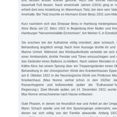
und dessen Bruder Elieser gehörte. Auch hier konnte Herma
dauerhaft Fuß fassen. Nach eineinhalb Jahren (1924) ging er n
erhielt dort eine Anstellung im Warenhaus Tietz, bei dem sein Vate
innehatte. Bei Tietz brachte es Hermann Erwin Berju 1931 zum Abtei
Kurz nachdem sich das Ehepaar Berju in Hamburg niedergelass
Alice Berju am 22. März 1922 in Begleitung ihrer Mutter und ihre
Hamburger "Nervenheilstätte Eichenhain", Am Weiher 5, in Eimsbütte
Sie erschien bei der Aufnahme völlig orientiert, aber schwach
Behandlung ängstlich erregt. Nach ihrer Aussage drohte ihr und 
Manne Unheil. Während des Klinikaufenthalts verletzte sie sich 
einer Armbanduhr, drohte Fenster und Türen einzuschlagen und 
das Geländer eines Balkons zu klettern. Nach sieben Monaten in d
Käthe Alice bei einem Sprung über ein Treppengeländer einen O
Behandlung in der chirurgischen Klinik des Krankenhauses Eppe
am 9. Oktober 1922 in die Neurologische Klinik von Professor 
Krankenhaus (Max Nonne vertrat schon in den 1920er Ja
Rassenhygiene und befürwortete später die "Euthanasie
Regierung.). Zwei Monate später, am 14. Dezember 1922, wurde 
Max Nonne versuchsweise nach Hause entlassen.
Gute Phasen, in denen sie freundlich war und Anteil an der Um
Mann Schach spielte und mit ihm Spaziergänge unternahm, wech
denen sie sich völlig von der Familie abwandte. Anfang 1923