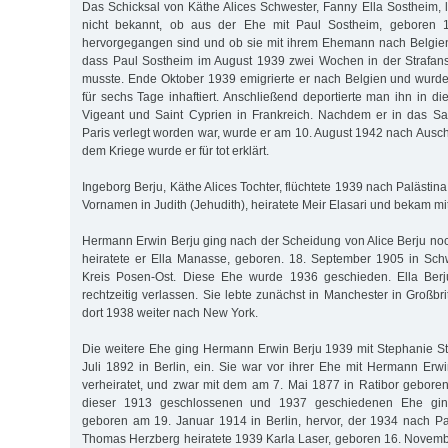
Das Schicksal von Käthe Alices Schwester, Fanny Ella Sostheim, l
nicht bekannt, ob aus der Ehe mit Paul Sostheim, geboren 
hervorgegangen sind und ob sie mit ihrem Ehemann nach Belgien e
dass Paul Sostheim im August 1939 zwei Wochen in der Strafanst
musste. Ende Oktober 1939 emigrierte er nach Belgien und wurd
für sechs Tage inhaftiert. Anschließend deportierte man ihn in di
Vigeant und Saint Cyprien in Frankreich. Nachdem er in das S
Paris verlegt worden war, wurde er am 10. August 1942 nach Ausch
dem Kriege wurde er für tot erklärt.
Ingeborg Berju, Käthe Alices Tochter, flüchtete 1939 nach Palästina
Vornamen in Judith (Jehudith), heiratete Meir Elasari und bekam mit
Hermann Erwin Berju ging nach der Scheidung von Alice Berju no
heiratete er Ella Manasse, geboren. 18. September 1905 in Sc
Kreis Posen-Ost. Diese Ehe wurde 1936 geschieden. Ella Berj
rechtzeitig verlassen. Sie lebte zunächst in Manchester in Großbr
dort 1938 weiter nach New York.
Die weitere Ehe ging Hermann Erwin Berju 1939 mit Stephanie St
Juli 1892 in Berlin, ein. Sie war vor ihrer Ehe mit Hermann Erwi
verheiratet, und zwar mit dem am 7. Mai 1877 in Ratibor gebore
dieser 1913 geschlossenen und 1937 geschiedenen Ehe gi
geboren am 19. Januar 1914 in Berlin, hervor, der 1934 nach Pal
Thomas Herzberg heiratete 1939 Karla Laser, geboren 16. Novem