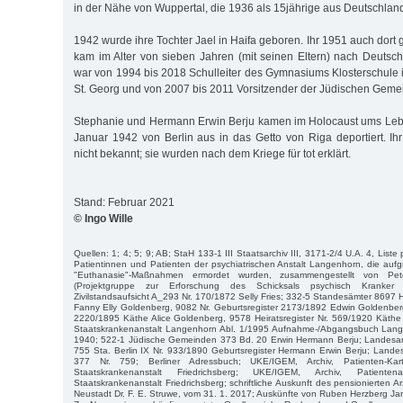
in der Nähe von Wuppertal, die 1936 als 15jährige aus Deutschlan
1942 wurde ihre Tochter Jael in Haifa geboren. Ihr 1951 auch dor
kam im Alter von sieben Jahren (mit seinen Eltern) nach Deuts
war von 1994 bis 2018 Schulleiter des Gymnasiums Klosterschule 
St. Georg und von 2007 bis 2011 Vorsitzender der Jüdischen Gem
Stephanie und Hermann Erwin Berju kamen im Holocaust ums Leb
Januar 1942 von Berlin aus in das Getto von Riga deportiert. Ihr
nicht bekannt; sie wurden nach dem Kriege für tot erklärt.
Stand: Februar 2021
© Ingo Wille
Quellen: 1; 4; 5; 9; AB; StaH 133-1 III Staatsarchiv III, 3171-2/4 U.A. 4, Liste
Patientinnen und Patienten der psychiatrischen Anstalt Langenhorn, die aufgr
"Euthanasie"-Maßnahmen ermordet wurden, zusammengestellt von P
(Projektgruppe zur Erforschung des Schicksals psychisch Kranker
Zivilstandsaufsicht A_293 Nr. 170/1872 Selly Fries; 332-5 Standesämter 8697 H
Fanny Elly Goldenberg, 9082 Nr. Geburtsregister 2173/1892 Edwin Goldenberg
2220/1895 Käthe Alice Goldenberg, 9578 Heiratsregister Nr. 569/1920 Käthe
Staatskrankenanstalt Langenhorn Abl. 1/1995 Aufnahme-/Abgangsbuch Lang
1940; 522-1 Jüdische Gemeinden 373 Bd. 20 Erwin Hermann Berju; Landesarch
755 Sta. Berlin IX Nr. 933/1890 Geburtsregister Hermann Erwin Berju; Lande
377 Nr. 759; Berliner Adressbuch; UKE/IGEM, Archiv, Patienten-Kart
Staatskrankenanstalt Friedrichsberg; UKE/IGEM, Archiv, Patient
Staatskrankenanstalt Friedrichsberg; schriftliche Auskunft des pensionierten A
Neustadt Dr. F. E. Struwe, vom 31. 1. 2017; Auskünfte von Ruben Herzberg Ja