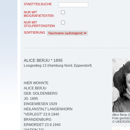
STADTTEILSUCHE
NUR MIT
BIOGRAFIETEXTEN
NUR MIT
STOLPERTONSTEIN
SORTIERUNG
ALICE BERJU * 1895
Loogestieg 13 (Hamburg-Nord, Eppendorf)
HIER WOHNTE
ALICE BERJU
GEB. GOLDENBERG
JG. 1895
EINGEWIESEN 1929
HEILANSTALT LANGENHORN
"VERLEGT" 23.9.1940
Alice Berju 
Foto gestütz
BRANDENBURG
© UKE/IGE
ERMORDET 23.9.1940