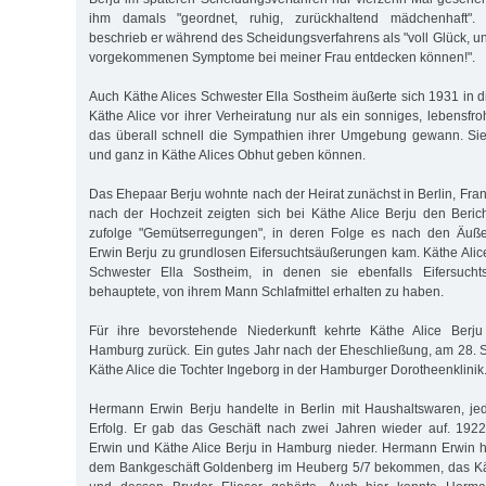
ihm damals "geordnet, ruhig, zurückhaltend mädchenhaft". 
beschrieb er während des Scheidungsverfahrens als "voll Glück, und
vorgekommenen Symptome bei meiner Frau entdecken können!".
Auch Käthe Alices Schwester Ella Sostheim äußerte sich 1931 in 
Käthe Alice vor ihrer Verheiratung nur als ein sonniges, lebensf
das überall schnell die Sympathien ihrer Umgebung gewann. Sie
und ganz in Käthe Alices Obhut geben können.
Das Ehepaar Berju wohnte nach der Heirat zunächst in Berlin, Frank
nach der Hochzeit zeigten sich bei Käthe Alice Berju den Beri
zufolge "Gemütserregungen", in deren Folge es nach den Äu
Erwin Berju zu grundlosen Eifersuchtsäußerungen kam. Käthe Alice
Schwester Ella Sostheim, in denen sie ebenfalls Eifersucht
behauptete, von ihrem Mann Schlafmittel erhalten zu haben.
Für ihre bevorstehende Niederkunft kehrte Käthe Alice Berj
Hamburg zurück. Ein gutes Jahr nach der Eheschließung, am 28.
Käthe Alice die Tochter Ingeborg in der Hamburger Dorotheenklinik
Hermann Erwin Berju handelte in Berlin mit Haushaltswaren, je
Erfolg. Er gab das Geschäft nach zwei Jahren wieder auf. 192
Erwin und Käthe Alice Berju in Hamburg nieder. Hermann Erwin ha
dem Bankgeschäft Goldenberg im Heuberg 5/7 bekommen, das Käth