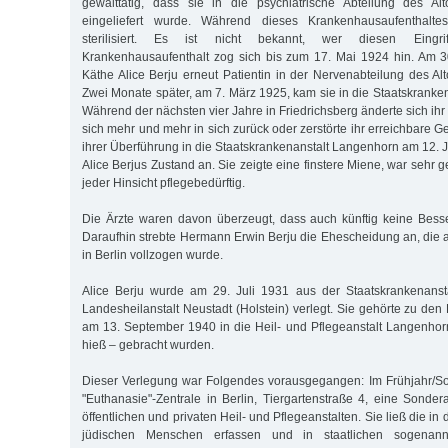
gewalttätig, dass sie in die psychiatrische Abteilung des A
eingeliefert wurde. Während dieses Krankenhausaufenthalt
sterilisiert. Es ist nicht bekannt, wer diesen Eingri
Krankenhausaufenthalt zog sich bis zum 17. Mai 1924 hin. Am 
Käthe Alice Berju erneut Patientin in der Nervenabteilung des A
Zwei Monate später, am 7. März 1925, kam sie in die Staatskranken
Während der nächsten vier Jahre in Friedrichsberg änderte sich ih
sich mehr und mehr in sich zurück oder zerstörte ihr erreichbare
ihrer Überführung in die Staatskrankenanstalt Langenhorn am 12. 
Alice Berjus Zustand an. Sie zeigte eine finstere Miene, war sehr g
jeder Hinsicht pflegebedürftig.
Die Ärzte waren davon überzeugt, dass auch künftig keine Bess
Daraufhin strebte Hermann Erwin Berju die Ehescheidung an, di
in Berlin vollzogen wurde.
Alice Berju wurde am 29. Juli 1931 aus der Staatskrankenanst
Landesheilanstalt Neustadt (Holstein) verlegt. Sie gehörte zu den
am 13. September 1940 in die Heil- und Pflegeanstalt Langenhor
hieß – gebracht wurden.
Dieser Verlegung war Folgendes vorausgegangen: Im Frühjahr/S
"Euthanasie"-Zentrale in Berlin, Tiergartenstraße 4, eine Sonde
öffentlichen und privaten Heil- und Pflegeanstalten. Sie ließ die i
jüdischen Menschen erfassen und in staatlichen sogenann