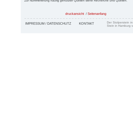
Zur Nummerierung häufig genutzter Quellen siehe Recherche und Quellen.
druckansicht
/
Seitenanfang
Der Stolperstein i
IMPRESSUM / DATENSCHUTZ
KONTAKT
Stein in Hamburg v