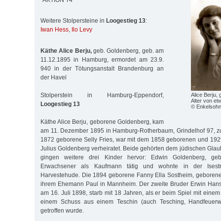
"AKTION T4"
Weitere Stolpersteine in
Loogestieg 13
:
Iwan Hess
,
Ilo Levy
Käthe Alice Berju,
geb. Goldenberg, geb. am
11.12.1895 in Hamburg, ermordet am 23.9.
940 in der Tötungsanstalt Brandenburg an
der Havel
Stolperstein in Hamburg-Eppendorf,
Alice Berju,
Alter von et
Loogestieg 13
© Enkelsohn
Käthe Alice Berju, geborene Goldenberg, kam
am 11. Dezember 1895 in Hamburg-Rotherbaum, Grindelhof 97, zur 
1872 geborene Selly Fries, war mit dem 1858 geborenen und 192
Julius Goldenberg verheiratet. Beide gehörten dem jüdischen Glau
gingen weitere drei Kinder hervor: Edwin Goldenberg, ge
Erwachsener als Kaufmann tätig und wohnte in der Isestr
Harvestehude. Die 1894 geborene Fanny Ella Sostheim, geborene
ihrem Ehemann Paul in Mannheim. Der zweite Bruder Erwin Han
am 16. Juli 1898, starb mit 18 Jahren, als er beim Spiel mit eine
einem Schuss aus einem Teschin (auch Tesching, Handfeuerwaf
getroffen wurde.