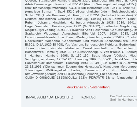
Quellen: Staatsarchiv Hamburg (StaH) 332-5 (Standesämter), 9876 u. 734/1
Adele Bermann geb. Prein); StaH 351-11 (Amt für Wiedergutmachung), 9415 (
(Amt für Wiedergutmachung), 9416 (Rudi Bermann); StaH 351-11 (Amt für
(Anneliese Bermann); StaH 352-5 (Gesundheitsbehörde – Todesbescheinig
3c, Nr. 734 (Adele Bermann geb. Prein); StaH 522-1 (Jüdische Gemeinden), 99
Deutsch-Israelitischen Gemeinde Hamburg), Ludwig Louis Bermann, Ernst 
Ruben, Johanna Hirschfeld; Hamburger Adressbuch 1938, 1939, 1941, 
Hagen/Westfalen, Heiratsregister 1912 (Nr. 381/12); Stadtarchiv Magdebur
Magdeburger Zeitung 20.9.1901 (Nachruf Adolf Rosenthal), Geburtseintrag/Alt
Stadtarchiv Wuppertal, Adressbuch Elberfeld 1907, 1926, 1935, 193
Einwohnermeldekarte Irma Baer, Wiedergutmachungsakte 615969 Charlo
Gedenkbuch Wuppertal; Gedenkstätte und Museum Sachsenhausen, Date
Bl.701, D 1A/1020 Bl.468); Yad Vashem; Bundesarchiv Koblenz, Gedenkbuch,
Juden unter nationalsozialistischer Gewaltherrschaft in Deutschla
Börsenfirmen, Hamburg 1935, S. 15 (Ernst Alsberg), S. 766 (Paul A. G. Scholz);
in Hamburg, Hamburg 1998, S. 115–119; Beate Meyer, "Jüdische Mischl
Verfolgungserfahrung 1933–1945, Hamburg 1999, S. 30–31; Harald Vieth, Hier
Harvestehude-Rotherbaum, Hamburg 1993, S. 49 ("Ein Koffer in Auschwitz
23.12.1991 ("Die stummen Zeugen des Holocaust"); Hamburger Morgenpost
"Hamburger Weltkriegs-Held Ludwig Bermann: Von ihm blieb nur 
http://www.magdeburg.de/PDF/Rosenthal_Hermann_Ehepaar.PDF?
ObjSvrID=698&ObjID=13158&ObjLa=1&Ext=PDF&WTR=1&_ts= (eingesehen 22
druckansicht
/
Seitenanfang
Der Stolperstein i
IMPRESSUM / DATENSCHUTZ
KONTAKT
Stein in Hamburg v