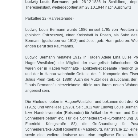
Ludwig Louis Bermann,
geb. 26.12.1886 in Schildberg, depo
Theresienstadt, weiterdeportiert am 28.10.1944 nach Auschwitz
Parkallee 22 (Harvestehude)
Ludwig Louis Bermann wurde 1886 im seit 1795 von Preußen an
(polnisch Ostrzeszow), einer Kreisstadt in Posen, als Sohn d
Bermann (gestorben vor 1912) und Jette, geb. Horn geboren. Wie s
er den Beruf des Kaufmanns.
Ludwig Bermann heiratete 1912 in Hagen
Adele
Lina Luise Pre
Hagen/Westfalen), die Mitglied der evangelisch-lutherischen K
waren der in Hagen wohnhafte Fabrikbetriebsbeamte Friedrich Sc
und der in Hanau wohnhafte Gefreite des 1. Kompanie des Eise
Julius Prein (geb. ca. 1889). Auch die Mutter des Bräutigams, der
"Louis Bermann" unterzeichnete, dürfte aus ihrem neuen Wohnort
angereist sein.
Die Eheleute lebten in Hagen/Westfalen und bekamen dort drei Kin
(1915) und Anneliese (1920). Seit 1912 war Ludwig Louis Berman
bzw. Handelsvertreter (Reisender) für Artikel der Herren- und Da
Schneidereibedarf etc. Für die Schneiderartikel-Großhandlung J
Elberfeld, Königstraße 83), die Großhandlung für Posam
Schneiderartikel Adolf Rosenthal (Magdeburg, Kantstraße 11), ein
sowie eine weitere deutsche und eine englische Firma bereis