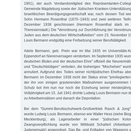
1901), der auch Vorstandsmitglied des Repräsentanten-Colle
Gemeinde Magdeburg sowie der Jüdischen Kranken-Unterstützungs
Israelitischen Beerdigungsgesellschaft war, nach dessen Tod we
Sohn Hermann Rosenthal (1870–1943) und zwei weiteren Teilh
Dezember 1938 geschlossen (Hermann Rosenthal starb im
Theresienstadt.) Die "Verordnung zur Durchführung der Verordnun
Juden aus dem deutschen Wirtschaftsleben" vom 23. November 1
Louis Bermann endgültig eine Fortsetzung seiner Berufstätigkeit.
Adele Bermann, geb. Prein war im Mai 1935 im Universitäts-
Eppendorf an Nierenversagen verstorben. Im September 1935 wur
deutschen Blutes und der deutschen Ehre" offiziell die Neuvermä
und "Deutschblütigen" verboten, die bisherigen "Mischehen" wur
annuliert. Aufgrund des Todes seiner nichtjüdischen Ehefrau a
Bermann im Dezember 1938 nicht der Status einer "privilegierten 
der ihn von einigen gravierenden Maßnahmen ausgenommen h
Schutz bot ihm nun nur noch die Erziehung seiner minderjährig
Volljährigkeit am 15. Juli 1941 drohte Ludwig Louis Bermann nun 
zu Arbeitseinsätzen und danach die Deportation.
Bei dem "Gummi-Berufsschuhwerk-Großvertrieb Rasch & Jung"
wurde Ludwig Louis Bermann, ebenso wie Walter Hess (siehe Biog
Mecklenburg), als Lagerarbeiter in einer "jüdischen Kolo
Zwangsverpflichtung wurde von Willibald Schallert (Arbeitsa
Judeneinsatz) angeordnet. Das Be- und Entladen von Waggons u