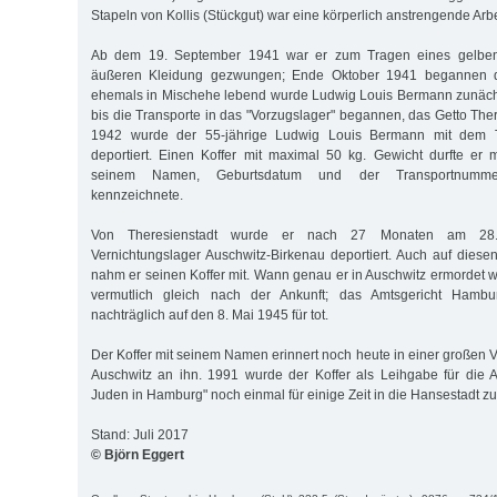
Stapeln von Kollis (Stückgut) war eine körperlich anstrengende Arbe
Ab dem 19. September 1941 war er zum Tragen eines gelben
äußeren Kleidung gezwungen; Ende Oktober 1941 begannen di
ehemals in Mischehe lebend wurde Ludwig Louis Bermann zunächs
bis die Transporte in das "Vorzugslager" begannen, das Getto Ther
1942 wurde der 55-jährige Ludwig Louis Bermann mit dem Tr
deportiert. Einen Koffer mit maximal 50 kg. Gewicht durfte er
seinem Namen, Geburtsdatum und der Transportnummer "
kennzeichnete.
Von Theresienstadt wurde er nach 27 Monaten am 28.
Vernichtungslager Auschwitz-Birkenau deportiert. Auch auf diesen
nahm er seinen Koffer mit. Wann genau er in Auschwitz ermordet wu
vermutlich gleich nach der Ankunft; das Amtsgericht Hambu
nachträglich auf den 8. Mai 1945 für tot.
Der Koffer mit seinem Namen erinnert noch heute in einer großen V
Auschwitz an ihn. 1991 wurde der Koffer als Leihgabe für die 
Juden in Hamburg" noch einmal für einige Zeit in die Hansestadt z
Stand: Juli 2017
© Björn Eggert