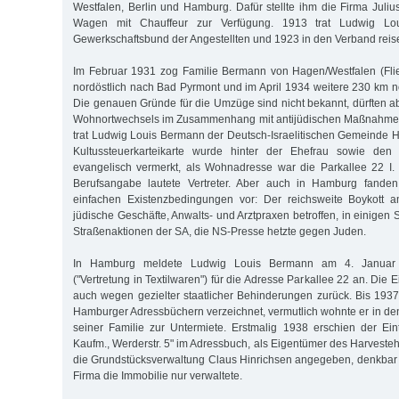
Westfalen, Berlin und Hamburg. Dafür stellte ihm die Firma Juliu
Wagen mit Chauffeur zur Verfügung. 1913 trat Ludwig L
Gewerkschaftsbund der Angestellten und 1923 in den Verband reise
Im Februar 1931 zog Familie Bermann von Hagen/Westfalen (Fli
nordöstlich nach Bad Pyrmont und im April 1934 weitere 230 km 
Die genauen Gründe für die Umzüge sind nicht bekannt, dürften ab
Wohnortwechsels im Zusammenhang mit antijüdischen Maßnahmen
trat Ludwig Louis Bermann der Deutsch-Israelitischen Gemeinde H
Kultussteuerkarteikarte wurde hinter der Ehefrau sowie den 
evangelisch vermerkt, als Wohnadresse war die Parkallee 22 I.
Berufsangabe lautete Vertreter. Aber auch in Hamburg fande
einfachen Existenzbedingungen vor: Der reichsweite Boykott a
jüdische Geschäfte, Anwalts- und Arztpraxen betroffen, in einigen S
Straßenaktionen der SA, die NS-Presse hetzte gegen Juden.
In Hamburg meldete Ludwig Louis Bermann am 4. Januar
("Vertretung in Textilwaren") für die Adresse Parkallee 22 an. Di
auch wegen gezielter staatlicher Behinderungen zurück. Bis 1937
Hamburger Adressbüchern verzeichnet, vermutlich wohnte er in den
seiner Familie zur Untermiete. Erstmalig 1938 erschien der Ei
Kaufm., Werderstr. 5" im Adressbuch, als Eigentümer des Harves
die Grundstücksverwaltung Claus Hinrichsen angegeben, denkbar i
Firma die Immobilie nur verwaltete.