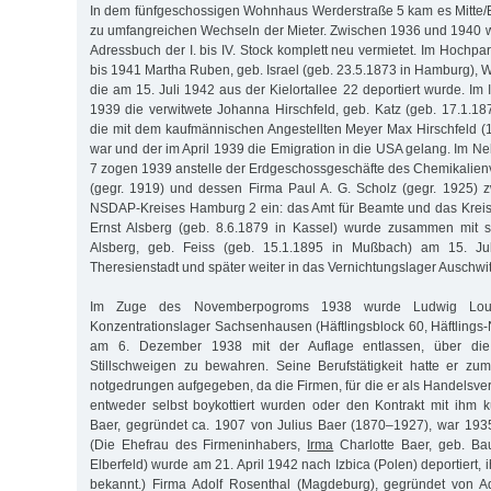
In dem fünfgeschossigen Wohnhaus Werderstraße 5 kam es Mitte/
zu umfangreichen Wechseln der Mieter. Zwischen 1936 und 1940 
Adressbuch der I. bis IV. Stock komplett neu vermietet. Im Hochp
bis 1941 Martha Ruben, geb. Israel (geb. 23.5.1873 in Hamburg), 
die am 15. Juli 1942 aus der Kielortallee 22 deportiert wurde. Im 
1939 die verwitwete Johanna Hirschfeld, geb. Katz (geb. 17.1.187
die mit dem kaufmännischen Angestellten Meyer Max Hirschfeld (
war und der im April 1939 die Emigration in die USA gelang. Im 
7 zogen 1939 anstelle der Erdgeschossgeschäfte des Chemikalienve
(gegr. 1919) und dessen Firma Paul A. G. Scholz (gegr. 1925) 
NSDAP-Kreises Hamburg 2 ein: das Amt für Beamte und das Kreis
Ernst Alsberg (geb. 8.6.1879 in Kassel) wurde zusammen mit s
Alsberg, geb. Feiss (geb. 15.1.1895 in Mußbach) am 15. Ju
Theresienstadt und später weiter in das Vernichtungslager Auschwitz
Im Zuge des Novemberpogroms 1938 wurde Ludwig Lou
Konzentrationslager Sachsenhausen (Häftlingsblock 60, Häftlings-
am 6. Dezember 1938 mit der Auflage entlassen, über di
Stillschweigen zu bewahren. Seine Berufstätigkeit hatte er z
notgedrungen aufgegeben, da die Firmen, für die er als Handelsver
entweder selbst boykottiert wurden oder den Kontrakt mit ihm k
Baer, gegründet ca. 1907 von Julius Baer (1870–1927), war 193
(Die Ehefrau des Firmeninhabers,
Irma
Charlotte Baer, geb. Ba
Elberfeld) wurde am 21. April 1942 nach Izbica (Polen) deportiert, 
bekannt.) Firma Adolf Rosenthal (Magdeburg), gegründet von A