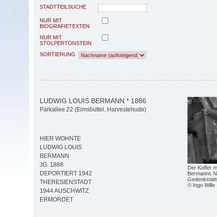
STADTTEILSUCHE
NUR MIT
BIOGRAFIETEXTEN
NUR MIT
STOLPERTONSTEIN
SORTIERUNG
LUDWIG LOUIS BERMANN * 1886
Parkallee 22 (Eimsbüttel, Harvestehude)
HIER WOHNTE
LUDWIG LOUIS
BERMANN
JG. 1886
Der Koffer m
DEPORTIERT 1942
Bermanns N
Gedenkstätt
THERESIENSTADT
© Ingo Wille
1944 AUSCHWITZ
ERMORDET