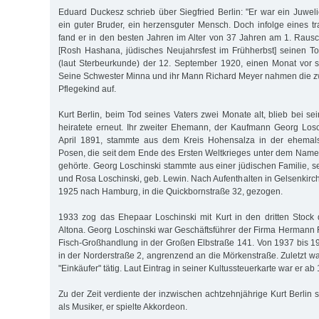
Eduard Duckesz schrieb über Siegfried Berlin: "Er war ein Juwelie
ein guter Bruder, ein herzensguter Mensch. Doch infolge eines tr
fand er in den besten Jahren im Alter von 37 Jahren am 1. Rau
[Rosh Hashana, jüdisches Neujahrsfest im Frühherbst] seinen T
(laut Sterbeurkunde) der 12. September 1920, einen Monat vor 
Seine Schwester Minna und ihr Mann Richard Meyer nahmen die z
Pflegekind auf.
Kurt Berlin, beim Tod seines Vaters zwei Monate alt, blieb bei sei
heiratete erneut. Ihr zweiter Ehemann, der Kaufmann Georg Los
April 1891, stammte aus dem Kreis Hohensalza in der ehemals
Posen, die seit dem Ende des Ersten Weltkrieges unter dem Nam
gehörte. Georg Loschinski stammte aus einer jüdischen Familie, s
und Rosa Loschinski, geb. Lewin. Nach Aufenthalten in Gelsenkirc
1925 nach Hamburg, in die Quickbornstraße 32, gezogen.
1933 zog das Ehepaar Loschinski mit Kurt in den dritten Stock
Altona. Georg Loschinski war Geschäftsführer der Firma Hermann 
Fisch-Großhandlung in der Großen Elbstraße 141. Von 1937 bis 1
in der Norderstraße 2, angrenzend an die Mörkenstraße. Zuletzt w
"Einkäufer" tätig. Laut Eintrag in seiner Kultussteuerkarte war er a
Zu der Zeit verdiente der inzwischen achtzehnjährige Kurt Berlin
als Musiker, er spielte Akkordeon.