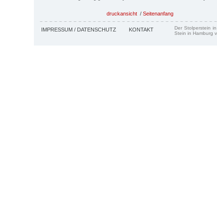
druckansicht
/
Seitenanfang
Der Stolperstein i
IMPRESSUM / DATENSCHUTZ
KONTAKT
Stein in Hamburg v