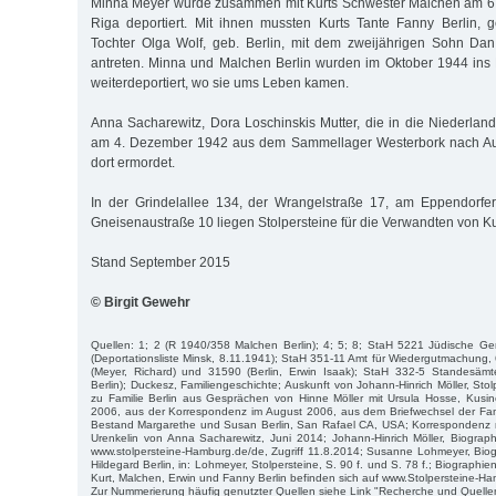
Minna Meyer wurde zusammen mit Kurts Schwester Malchen am 6
Riga deportiert. Mit ihnen mussten Kurts Tante Fanny Berlin, 
Tochter Olga Wolf, geb. Berlin, mit dem zweijährigen Sohn Dan
antreten. Minna und Malchen Berlin wurden im Oktober 1944 ins 
weiterdeportiert, wo sie ums Leben kamen.
Anna Sacharewitz, Dora Loschinskis Mutter, die in die Niederland
am 4. Dezember 1942 aus dem Sammellager Westerbork nach Aus
dort ermordet.
In der Grindelallee 134, der Wrangelstraße 17, am Eppendorf
Gneisenaustraße 10 liegen Stolpersteine für die Verwandten von Kur
Stand September 2015
© Birgit Gewehr
Quellen: 1; 2 (R 1940/358 Malchen Berlin); 4; 5; 8; StaH 5221 Jüdische 
(Deportationsliste Minsk, 8.11.1941); StaH 351-11 Amt für Wiedergutmachung,
(Meyer, Richard) und 31590 (Berlin, Erwin Isaak); StaH 332-5 Standesämte
Berlin); Duckesz, Familiengeschichte; Auskunft von Johann-Hinrich Möller, Stolp
zu Familie Berlin aus Gesprächen von Hinne Möller mit Ursula Hosse, Kusin
2006, aus der Korrespondenz im August 2006, aus dem Briefwechsel der Fami
Bestand Margarethe und Susan Berlin, San Rafael CA, USA; Korrespondenz m
Urenkelin von Anna Sacharewitz, Juni 2014; Johann-Hinrich Möller, Biograph
www.stolpersteine-Hamburg.de/de, Zugriff 11.8.2014; Susanne Lohmeyer, Biogr
Hildegard Berlin, in: Lohmeyer, Stolpersteine, S. 90 f. und S. 78 f.; Biographien 
Kurt, Malchen, Erwin und Fanny Berlin befinden sich auf www.Stolpersteine-H
Zur Nummerierung häufig genutzter Quellen siehe Link "Recherche und Quelle