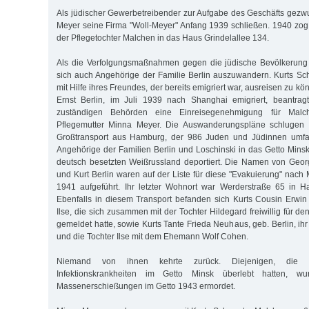
Als jüdischer Gewerbetreibender zur Aufgabe des Geschäfts gez
Meyer seine Firma "Woll-Meyer" Anfang 1939 schließen. 1940 zog 
der Pflegetochter Malchen in das Haus Grindelallee 134.
Als die Verfolgungsmaßnahmen gegen die jüdische Bevölkerun
sich auch Angehörige der Familie Berlin auszuwandern. Kurts Sc
mit Hilfe ihres Freundes, der bereits emigriert war, ausreisen zu k
Ernst Berlin, im Juli 1939 nach Shanghai emigriert, beantrag
zuständigen Behörden eine Einreisegenehmigung für Malc
Pflegemutter Minna Meyer. Die Auswanderungspläne schlugen f
Großtransport aus Hamburg, der 986 Juden und Jüdinnen umfa
Angehörige der Familien Berlin und Loschinski in das Getto Minsk
deutsch besetzten Weißrussland deportiert. Die Namen von Geor
und Kurt Berlin waren auf der Liste für diese "Evakuierung" nac
1941 aufgeführt. Ihr letzter Wohnort war Werderstraße 65 in H
Ebenfalls in diesem Transport befanden sich Kurts Cousin Erwin
Ilse, die sich zusammen mit der Tochter Hildegard freiwillig für d
gemeldet hatte, sowie Kurts Tante Frieda Neuhaus, geb. Berlin, i
und die Tochter Ilse mit dem Ehemann Wolf Cohen.
Niemand von ihnen kehrte zurück. Diejenigen, die 
Infektionskrankheiten im Getto Minsk überlebt hatten, w
Massenerschießungen im Getto 1943 ermordet.