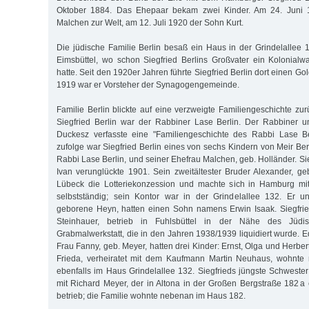
Oktober 1884. Das Ehepaar bekam zwei Kinder. Am 24. Juni 
Malchen zur Welt, am 12. Juli 1920 der Sohn Kurt.
Die jüdische Familie Berlin besaß ein Haus in der Grindelalle
Eimsbüttel, wo schon Siegfried Berlins Großvater ein Kolonialw
hatte. Seit den 1920er Jahren führte Siegfried Berlin dort einen Go
1919 war er Vorsteher der Synagogengemeinde.
Familie Berlin blickte auf eine verzweigte Familiengeschichte zu
Siegfried Berlin war der Rabbiner Lase Berlin. Der Rabbiner
Duckesz verfasste eine "Familiengeschichte des Rabbi Lase Be
zufolge war Siegfried Berlin eines von sechs Kindern von Meir Be
Rabbi Lase Berlin, und seiner Ehefrau Malchen, geb. Holländer. Sie
Ivan verunglückte 1901. Sein zweitältester Bruder Alexander, g
Lübeck die Lotteriekonzession und machte sich in Hamburg mit
selbstständig; sein Kontor war in der Grindelallee 132. Er u
geborene Heyn, hatten einen Sohn namens Erwin Isaak. Siegfrie
Steinhauer, betrieb in Fuhlsbüttel in der Nähe des Jüdis
Grabmalwerkstatt, die in den Jahren 1938/1939 liquidiert wurde. 
Frau Fanny, geb. Meyer, hatten drei Kinder: Ernst, Olga und Herber
Frieda, verheiratet mit dem Kaufmann Martin Neuhaus, wohnte m
ebenfalls im Haus Grindelallee 132. Siegfrieds jüngste Schwester
mit Richard Meyer, der in Altona in der Großen Bergstraße 182 a
betrieb; die Familie wohnte nebenan im Haus 182.