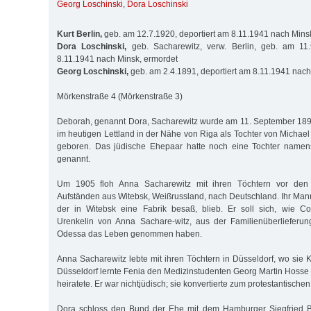
Georg Loschinski
,
Dora Loschinski
Kurt Berlin,
geb. am 12.7.1920, deportiert am 8.11.1941 nach Mins
Dora Loschinski,
geb. Sacharewitz, verw. Berlin, geb. am 11.
8.11.1941 nach Minsk, ermordet
Georg Loschinski,
geb. am 2.4.1891, deportiert am 8.11.1941 nach
Mörkenstraße 4 (Mörkenstraße 3)
Deborah, genannt Dora, Sacharewitz wurde am 11. September 1892 
im heutigen Lettland in der Nähe von Riga als Tochter von Michae
geboren. Das jüdische Ehepaar hatte noch eine Tochter namen
genannt.
Um 1905 floh Anna Sacharewitz mit ihren Töchtern vor den e
Aufständen aus Witebsk, Weißrussland, nach Deutschland. Ihr Man
der in Witebsk eine Fabrik besaß, blieb. Er soll sich, wie Co
Urenkelin von Anna Sachare-witz, aus der Familienüberlieferung
Odessa das Leben genommen haben.
Anna Sacharewitz lebte mit ihren Töchtern in Düsseldorf, wo sie Kl
Düsseldorf lernte Fenia den Medizinstudenten Georg Martin Hosse 
heiratete. Er war nichtjüdisch; sie konvertierte zum protestantische
Dora schloss den Bund der Ehe mit dem Hamburger Siegfried B