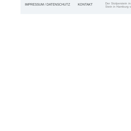
Der Stolperstein i
IMPRESSUM / DATENSCHUTZ
KONTAKT
Stein in Hamburg v