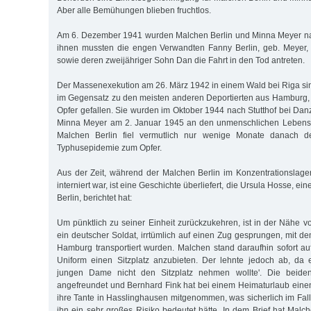
Aber alle Bemühungen blieben fruchtlos.
Am 6. Dezember 1941 wurden Malchen Berlin und Minna Meyer nac
ihnen mussten die engen Verwandten Fanny Berlin, geb. Meyer, 
sowie deren zweijähriger Sohn Dan die Fahrt in den Tod antreten.
Der Massenexekution am 26. März 1942 in einem Wald bei Riga s
im Gegensatz zu den meisten anderen Deportierten aus Hamburg,
Opfer gefallen. Sie wurden im Oktober 1944 nach Stutthof bei Danz
Minna Meyer am 2. Januar 1945 an den unmenschlichen Lebensb
Malchen Berlin fiel vermutlich nur wenige Monate danach de
Typhusepidemie zum Opfer.
Aus der Zeit, während der Malchen Berlin im Konzentrationslage
interniert war, ist eine Geschichte überliefert, die Ursula Hosse, 
Berlin, berichtet hat:
Um pünktlich zu seiner Einheit zurückzukehren, ist in der Nähe v
ein deutscher Soldat, irrtümlich auf einen Zug gesprungen, mit d
Hamburg transportiert wurden. Malchen stand daraufhin sofort a
Uniform einen Sitzplatz anzubieten. Der lehnte jedoch ab, da 
jungen Dame nicht den Sitzplatz nehmen wollte'. Die beid
angefreundet und Bernhard Fink hat bei einem Heimaturlaub eine
ihre Tante in Hasslinghausen mitgenommen, was sicherlich im Fall
ihn ein sehr großes Risiko bedeutet hätte. In dem Brief hat Malc