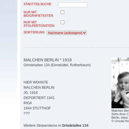
STADTTEILSUCHE
NUR MIT
BIOGRAFIETEXTEN
NUR MIT
STOLPERTONSTEIN
SORTIERUNG
MALCHEN BERLIN * 1918
Grindelallee 134 (Eimsbüttel, Rotherbaum)
HIER WOHNTE
MALCHEN BERLIN
JG. 1918
DEPORTIERT 1941
RIGA
1944 STUTTHOF
Malchen Berl
???
Sohn ihrer C
Berlin, etwa
© Ursula H
Weitere Stolpersteine in
Grindelallee 134
: