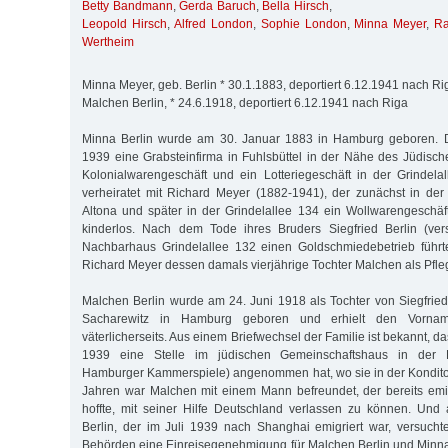
Betty Bandmann
,
Gerda Baruch
,
Bella Hirsch
,
Leopold Hirsch
,
Alfred London
,
Sophie London
,
Minna Meyer
,
Ra
Wertheim
Minna Meyer, geb. Berlin * 30.1.1883, deportiert 6.12.1941 nach Ri
Malchen Berlin, * 24.6.1918, deportiert 6.12.1941 nach Riga
Minna Berlin wurde am 30. Januar 1883 in Hamburg geboren. Di
1939 eine Grabsteinfirma in Fuhlsbüttel in der Nähe des Jüdisch
Kolonialwarengeschäft und ein Lotteriegeschäft in der Grindela
verheiratet mit Richard Meyer (1882-1941), der zunächst in de
Altona und später in der Grindelallee 134 ein Wollwarengeschäft
kinderlos. Nach dem Tode ihres Bruders Siegfried Berlin (vers
Nachbarhaus Grindelallee 132 einen Goldschmiedebetrieb führ
Richard Meyer dessen damals vierjährige Tochter Malchen als Pfle
Malchen Berlin wurde am 24. Juni 1918 als Tochter von Siegfried
Sacharewitz in Hamburg geboren und erhielt den Vornam
väterlicherseits. Aus einem Briefwechsel der Familie ist bekannt, 
1939 eine Stelle im jüdischen Gemeinschaftshaus in der H
Hamburger Kammerspiele) angenommen hat, wo sie in der Konditore
Jahren war Malchen mit einem Mann befreundet, der bereits emig
hoffte, mit seiner Hilfe Deutschland verlassen zu können. Und
Berlin, der im Juli 1939 nach Shanghai emigriert war, versuch
Behörden eine Einreisegenehmigung für Malchen Berlin und Min