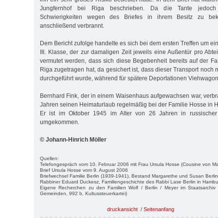
Jungfernhof bei Riga beschrieben. Da die Tante jedoch 
Schwierigkeiten wegen des Briefes in ihrem Besitz zu be
anschließend verbrannt.
Dem Bericht zufolge handelte es sich bei dem ersten Treffen um e
III. Klasse, der zur damaligen Zeit jeweils eine Außentür pro Abte
vermutet werden, dass sich diese Begebenheit bereits auf der 
Riga zugetragen hat, da gesichert ist, dass dieser Transport noc
durchgeführt wurde, während für spätere Deportationen Viehwagon
Bernhard Fink, der in einem Waisenhaus aufgewachsen war, verbr
Jahren seinen Heimaturlaub regelmäßig bei der Familie Hosse in H
Er ist im Oktober 1945 im Alter von 26 Jahren in russischer
umgekommen.
© Johann-Hinrich Möller
Quellen:
Telefongespräch vom 10. Februar 2006 mit Frau Ursula Hosse (Cousine von Ma
Brief Ursula Hosse vom 9. August 2006
Briefwechsel Familie Berlin (1939-1941), Bestand Margarethe und Susan Berli
Rabbiner Eduard Duckesz, Familiengeschichte des Rabbi Lase Berlin in Hambu
Eigene Recherchen zu den Familien Wolf / Berlin / Meyer im Staatsarchi
Gemeinden, 992 b, Kultussteuerkartei)
druckansicht
/
Seitenanfang