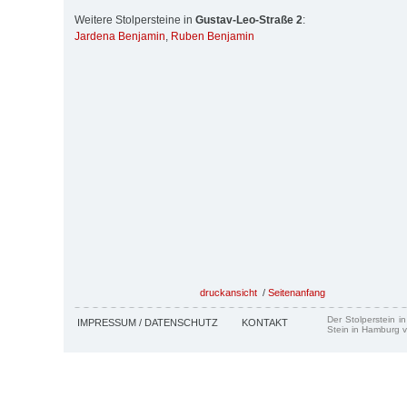
Weitere Stolpersteine in
Gustav-Leo-Straße 2
:
Jardena Benjamin
,
Ruben Benjamin
druckansicht
/
Seitenanfang
Der Stolperstein i
IMPRESSUM / DATENSCHUTZ
KONTAKT
Stein in Hamburg v