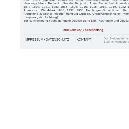
Hamburg) Minna Benjamin, Rosalie Benjamin, Anna Blumenthal; Adressb
1878–1879, 1881, 1883–1885, 1896, 1915, 1916, 1918, 1919, 1922–1
Adressbuch Wandsbek 1936, 1937, 1938; Hamburger Börsenfirmen, Ham
Aronstein); Jüdischer Friedhof Hamburg-Ohlsdorf, Gräberverzeichnis im Int
Benjamin geb. Hischberg).
Zur Nummerierung häufig genutzter Quellen siehe Link "Recherche und Quelle
druckansicht
/
Seitenanfang
Der Stolperstein i
IMPRESSUM / DATENSCHUTZ
KONTAKT
Stein in Hamburg v