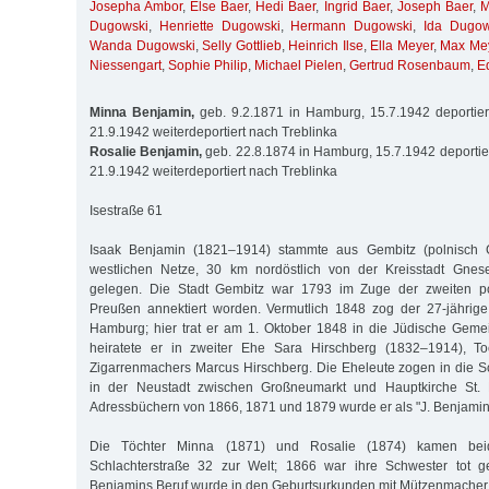
Josepha Ambor
,
Else Baer
,
Hedi Baer
,
Ingrid Baer
,
Joseph Baer
,
M
Dugowski
,
Henriette Dugowski
,
Hermann Dugowski
,
Ida Dugow
Wanda Dugowski
,
Selly Gottlieb
,
Heinrich Ilse
,
Ella Meyer
,
Max Me
Niessengart
,
Sophie Philip
,
Michael Pielen
,
Gertrud Rosenbaum
,
E
Minna Benjamin,
geb. 9.2.1871 in Hamburg, 15.7.1942 deportier
21.9.1942 weiterdeportiert nach Treblinka
Rosalie Benjamin,
geb. 22.8.1874 in Hamburg, 15.7.1942 deportier
21.9.1942 weiterdeportiert nach Treblinka
Isestraße 61
Isaak Benjamin (1821–1914) stammte aus Gembitz (polnisch 
westlichen Netze, 30 km nordöstlich von der Kreisstadt Gnes
gelegen. Die Stadt Gembitz war 1793 im Zuge der zweiten po
Preußen annektiert worden. Vermutlich 1848 zog der 27-jährig
Hamburg; hier trat er am 1. Oktober 1848 in die Jüdische Geme
heiratete er in zweiter Ehe Sara Hirschberg (1832–1914), T
Zigarrenmachers Marcus Hirschberg. Die Eheleute zogen in die Sc
in der Neustadt zwischen Großneumarkt und Hauptkirche St. M
Adressbüchern von 1866, 1871 und 1879 wurde er als "J. Benjamin 
Die Töchter Minna (1871) und Rosalie (1874) kamen be
Schlachterstraße 32 zur Welt; 1866 war ihre Schwester tot g
Benjamins Beruf wurde in den Geburtsurkunden mit Mützenmacher 