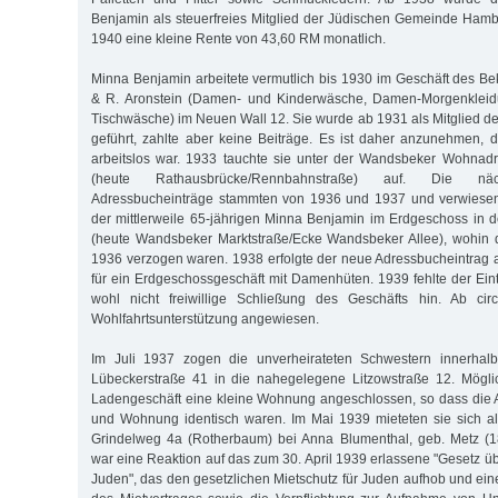
Benjamin als steuerfreies Mitglied der Jüdischen Gemeinde Hamb
1940 eine kleine Rente von 43,60 RM monatlich.
Minna Benjamin arbeitete vermutlich bis 1930 im Geschäft des Bek
& R. Aronstein (Damen- und Kinderwäsche, Damen-Morgenkleidu
Tischwäsche) im Neuen Wall 12. Sie wurde ab 1931 als Mitglied 
geführt, zahlte aber keine Beiträge. Es ist daher anzunehmen, d
arbeitslos war. 1933 tauchte sie unter der Wandsbeker Wohnad
(heute Rathausbrücke/Rennbahnstraße) auf. Die nä
Adressbucheinträge stammten von 1936 und 1937 und verwiesen
der mittlerweile 65-jährigen Minna Benjamin im Erdgeschoss in 
(heute Wandsbeker Marktstraße/Ecke Wandsbeker Allee), wohin d
1936 verzogen waren. 1938 erfolgte der neue Adressbucheintrag a
für ein Erdgeschossgeschäft mit Damenhüten. 1939 fehlte der Eint
wohl nicht freiwillige Schließung des Geschäfts hin. Ab ci
Wohlfahrtsunterstützung angewiesen.
Im Juli 1937 zogen die unverheirateten Schwestern innerha
Lübeckerstraße 41 in die nahegelegene Litzowstraße 12. Mögl
Ladengeschäft eine kleine Wohnung angeschlossen, so dass die 
und Wohnung identisch waren. Im Mai 1939 mieteten sie sich al
Grindelweg 4a (Rotherbaum) bei Anna Blumenthal, geb. Metz (1
war eine Reaktion auf das zum 30. April 1939 erlassene "Gesetz üb
Juden", das den gesetzlichen Mietschutz für Juden aufhob und ein