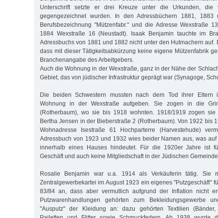
Unterschrift setzte er drei Kreuze unter die Urkunden, di
gegengezeichnet wurden. In den Adressbüchern 1881, 1883 
Berufsbezeichnung "Mützenfabr." und die Adresse Wexstraße 1
1884 Wexstraße 16 (Neustadt). Isaak Benjamin tauchte im Bra
Adressbuchs von 1881 und 1882 nicht unter den Hutmachern auf.
dass mit dieser Tätigkeitsabkürzung keine eigene Mützenfabrik ge
Branchenangabe des Arbeitgebers.
Auch die Wohnung in der Wexstraße, ganz in der Nähe der Schlacht
Gebiet, das von jüdischer Infrastruktur geprägt war (Synagoge, Schu
Die beiden Schwestern mussten nach dem Tod ihrer Eltern 
Wohnung in der Wexstraße aufgeben. Sie zogen in die Grind
(Rotherbaum), wo sie bis 1918 wohnten. 1918/1919 zogen sie 
Bertha Jensen in der Bieberstraße 2 (Rotherbaum). Von 1922 bis 1
Wohnadresse Isestraße 61 Hochparterre (Harvestehude) ver
Adressbuch von 1923 und 1932 wies beider Namen aus, was auf
innerhalb eines Hauses hindeutet. Für die 1920er Jahre ist f
Geschäft und auch keine Mitgliedschaft in der Jüdischen Gemeinde
Rosalie Benjamin war u.a. 1914 als Verkäuferin tätig. Sie m
Zentralgewerbekartei im August 1923 ein eigenes "Putzgeschäft" 
83/84 an, dass aber vermutlich aufgrund der Inflation nicht e
Putzwarenhandlungen gehörten zum Bekleidungsgewerbe u
"Ausputz" der Kleidung an: dazu gehörten Textilien (Bänder, S
Pailetten und Flitter sowie Schmuckfedern. Ab 1938 wurde di