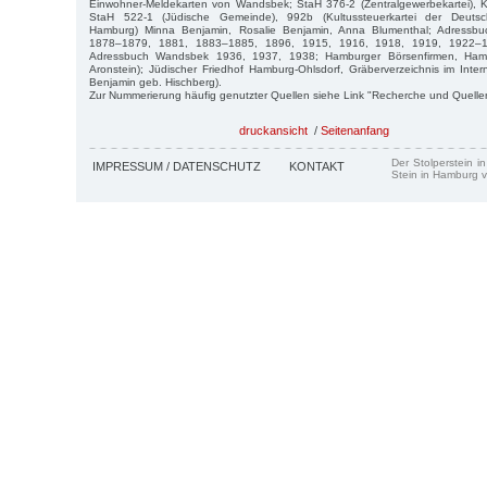
Einwohner-Meldekarten von Wandsbek; StaH 376-2 (Zentralgewerbekartei), K
StaH 522-1 (Jüdische Gemeinde), 992b (Kultussteuerkartei der Deutsch
Hamburg) Minna Benjamin, Rosalie Benjamin, Anna Blumenthal; Adressb
1878–1879, 1881, 1883–1885, 1896, 1915, 1916, 1918, 1919, 1922–1
Adressbuch Wandsbek 1936, 1937, 1938; Hamburger Börsenfirmen, Ham
Aronstein); Jüdischer Friedhof Hamburg-Ohlsdorf, Gräberverzeichnis im Int
Benjamin geb. Hischberg).
Zur Nummerierung häufig genutzter Quellen siehe Link "Recherche und Quelle
druckansicht
/
Seitenanfang
Der Stolperstein i
IMPRESSUM / DATENSCHUTZ
KONTAKT
Stein in Hamburg v