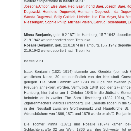
Weitere Stolpersteine in
Isestraße 61
:
Josepha Ambor
,
Else Baer
,
Hedi Baer
,
Ingrid Baer
,
Joseph Baer
,
Ro
Dugowski
,
Henriette Dugowski
,
Hermann Dugowski
,
Ida Dugow
Wanda Dugowski
,
Selly Gottlieb
,
Heinrich Ilse
,
Ella Meyer
,
Max Me
Niessengart
,
Sophie Philip
,
Michael Pielen
,
Gertrud Rosenbaum
,
E
Minna Benjamin,
geb. 9.2.1871 in Hamburg, 15.7.1942 deportier
21.9.1942 weiterdeportiert nach Treblinka
Rosalie Benjamin,
geb. 22.8.1874 in Hamburg, 15.7.1942 deportier
21.9.1942 weiterdeportiert nach Treblinka
Isestraße 61
Isaak Benjamin (1821–1914) stammte aus Gembitz (polnisch 
westlichen Netze, 30 km nordöstlich von der Kreisstadt Gnes
gelegen. Die Stadt Gembitz war 1793 im Zuge der zweiten po
Preußen annektiert worden. Vermutlich 1848 zog der 27-jährig
Hamburg; hier trat er am 1. Oktober 1848 in die Jüdische Geme
heiratete er in zweiter Ehe Sara Hirschberg (1832–1914), T
Zigarrenmachers Marcus Hirschberg. Die Eheleute zogen in die Sc
in der Neustadt zwischen Großneumarkt und Hauptkirche St. M
Adressbüchern von 1866, 1871 und 1879 wurde er als "J. Benjamin 
Die Töchter Minna (1871) und Rosalie (1874) kamen be
Schlachterstraße 32 zur Welt; 1866 war ihre Schwester tot g