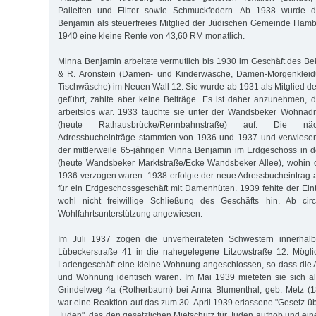
Pailetten und Flitter sowie Schmuckfedern. Ab 1938 wurde di
Benjamin als steuerfreies Mitglied der Jüdischen Gemeinde Hamb
1940 eine kleine Rente von 43,60 RM monatlich.
Minna Benjamin arbeitete vermutlich bis 1930 im Geschäft des Bek
& R. Aronstein (Damen- und Kinderwäsche, Damen-Morgenkleidu
Tischwäsche) im Neuen Wall 12. Sie wurde ab 1931 als Mitglied 
geführt, zahlte aber keine Beiträge. Es ist daher anzunehmen, d
arbeitslos war. 1933 tauchte sie unter der Wandsbeker Wohnad
(heute Rathausbrücke/Rennbahnstraße) auf. Die nä
Adressbucheinträge stammten von 1936 und 1937 und verwiesen
der mittlerweile 65-jährigen Minna Benjamin im Erdgeschoss in 
(heute Wandsbeker Marktstraße/Ecke Wandsbeker Allee), wohin d
1936 verzogen waren. 1938 erfolgte der neue Adressbucheintrag a
für ein Erdgeschossgeschäft mit Damenhüten. 1939 fehlte der Eint
wohl nicht freiwillige Schließung des Geschäfts hin. Ab ci
Wohlfahrtsunterstützung angewiesen.
Im Juli 1937 zogen die unverheirateten Schwestern innerha
Lübeckerstraße 41 in die nahegelegene Litzowstraße 12. Mögl
Ladengeschäft eine kleine Wohnung angeschlossen, so dass die 
und Wohnung identisch waren. Im Mai 1939 mieteten sie sich al
Grindelweg 4a (Rotherbaum) bei Anna Blumenthal, geb. Metz (1
war eine Reaktion auf das zum 30. April 1939 erlassene "Gesetz üb
Juden", das den gesetzlichen Mietschutz für Juden aufhob und ein