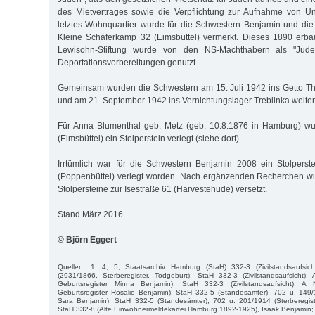
des Mietvertrages sowie die Verpflichtung zur Aufnahme von Un
letztes Wohnquartier wurde für die Schwestern Benjamin und di
Kleine Schäferkamp 32 (Eimsbüttel) vermerkt. Dieses 1890 erb
Lewisohn-Stiftung wurde von den NS-Machthabern als "Jud
Deportationsvorbereitungen genutzt.
Gemeinsam wurden die Schwestern am 15. Juli 1942 ins Getto The
und am 21. September 1942 ins Vernichtungslager Treblinka weiterd
Für Anna Blumenthal geb. Metz (geb. 10.8.1876 in Hamburg) w
(Eimsbüttel) ein Stolperstein verlegt (siehe dort).
Irrtümlich war für die Schwestern Benjamin 2008 ein Stolper
(Poppenbüttel) verlegt worden. Nach ergänzenden Recherchen w
Stolpersteine zur Isestraße 61 (Harvestehude) versetzt.
Stand März 2016
© Björn Eggert
Quellen: 1; 4; 5; Staatsarchiv Hamburg (StaH) 332-3 (Zivilstandsaufsi
(2931/1866, Sterberegister, Todgeburt); StaH 332-3 (Zivilstandsaufsicht),
Geburtsregister Minna Benjamin); StaH 332-3 (Zivilstandsaufsicht), A
Geburtsregister Rosalie Benjamin); StaH 332-5 (Standesämter), 702 u. 149/
Sara Benjamin); StaH 332-5 (Standesämter), 702 u. 201/1914 (Sterberegis
StaH 332-8 (Alte Einwohnermeldekartei Hamburg 1892-1925), Isaak Benjamin;