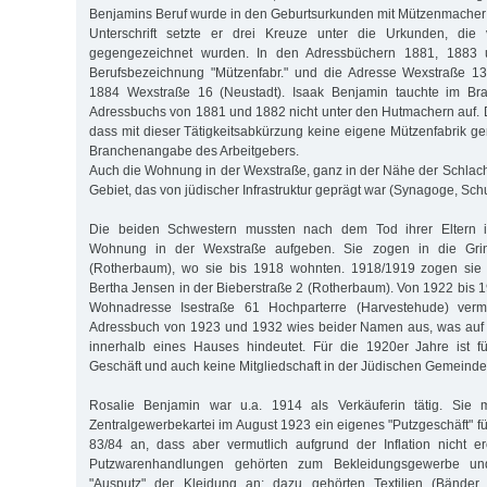
Benjamins Beruf wurde in den Geburtsurkunden mit Mützenmacher 
Unterschrift setzte er drei Kreuze unter die Urkunden, di
gegengezeichnet wurden. In den Adressbüchern 1881, 1883 
Berufsbezeichnung "Mützenfabr." und die Adresse Wexstraße 1
1884 Wexstraße 16 (Neustadt). Isaak Benjamin tauchte im Bra
Adressbuchs von 1881 und 1882 nicht unter den Hutmachern auf.
dass mit dieser Tätigkeitsabkürzung keine eigene Mützenfabrik ge
Branchenangabe des Arbeitgebers.
Auch die Wohnung in der Wexstraße, ganz in der Nähe der Schlacht
Gebiet, das von jüdischer Infrastruktur geprägt war (Synagoge, Schu
Die beiden Schwestern mussten nach dem Tod ihrer Eltern 
Wohnung in der Wexstraße aufgeben. Sie zogen in die Grind
(Rotherbaum), wo sie bis 1918 wohnten. 1918/1919 zogen sie 
Bertha Jensen in der Bieberstraße 2 (Rotherbaum). Von 1922 bis 1
Wohnadresse Isestraße 61 Hochparterre (Harvestehude) ver
Adressbuch von 1923 und 1932 wies beider Namen aus, was auf
innerhalb eines Hauses hindeutet. Für die 1920er Jahre ist f
Geschäft und auch keine Mitgliedschaft in der Jüdischen Gemeinde
Rosalie Benjamin war u.a. 1914 als Verkäuferin tätig. Sie m
Zentralgewerbekartei im August 1923 ein eigenes "Putzgeschäft" 
83/84 an, dass aber vermutlich aufgrund der Inflation nicht e
Putzwarenhandlungen gehörten zum Bekleidungsgewerbe u
"Ausputz" der Kleidung an: dazu gehörten Textilien (Bänder, S