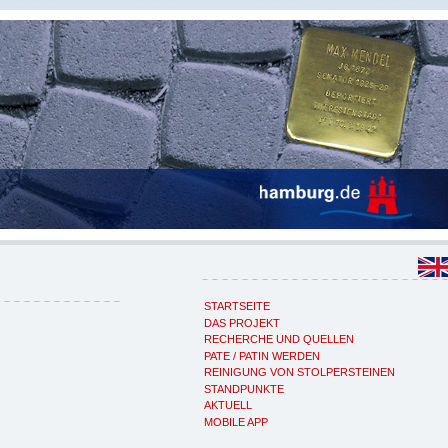
STARTSEITE
DAS PROJEKT
RECHERCHE UND QUELLEN
PATE / PATIN WERDEN
REINIGUNG VON STOLPERSTEINEN
STANDPUNKTE
AKTUELL
MOBILE APP