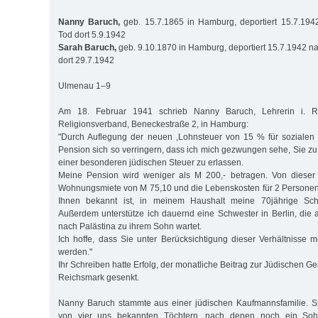
Nanny Baruch,
geb. 15.7.1865 in Hamburg, deportiert 15.7.1942
Tod dort 5.9.1942
Sarah Baruch,
geb. 9.10.1870 in Hamburg, deportiert 15.7.1942 na
dort 29.7.1942
Ulmenau 1–9
Am 18. Februar 1941 schrieb Nanny Baruch, Lehrerin i. R
Religionsverband, Beneckestraße 2, in Hamburg:
"Durch Auflegung der neuen ‚Lohnsteuer von 15 % für sozialen 
Pension sich so verringern, dass ich mich gezwungen sehe, Sie zu 
einer besonderen jüdischen Steuer zu erlassen.
Meine Pension wird weniger als M 200,- betragen. Von diese
Wohnungsmiete von M 75,10 und die Lebenskosten für 2 Personen b
Ihnen bekannt ist, in meinem Haushalt meine 70jährige Schwe
Außerdem unterstütze ich dauernd eine Schwester in Berlin, die
nach Palästina zu ihrem Sohn wartet.
Ich hoffe, dass Sie unter Berücksichtigung dieser Verhältnisse 
werden."
Ihr Schreiben hatte Erfolg, der monatliche Beitrag zur Jüdischen 
Reichsmark gesenkt.
Nanny Baruch stammte aus einer jüdischen Kaufmannsfamilie. Si
von vier uns bekannten Töchtern, nach denen noch ein Soh