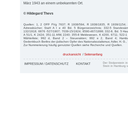
März 1943 an einem unbekannten Ort.
© Hildegard Thevs
Quellen: 1, 2 OFP FVg 7637; R 1938/594, R 1938/1835, R 1939/1154; 3
Adressbücher; StaH A I e 40 Bd. 5 Bürgerverzeichnis; 332-5 Standesäm
132/1918; 6876 -527/1907; 7039-15/1924; 8590-467/1898; 332-8, Bd. 5 Ha
A 51/1, K 2424; 351-11 AfW, 2240; 355-8 Meldewesen, K 4200, 6711; 522-
Wählerliste; 992 d, Band 2 – Steuerakten; 992 e 2, Band 4; Hamburg
Gedenkbuch Berlins der jüdischen Opfer des Nationalsozialismus; Adler, H. G.,
Zur Nummerierung häufig genutzter Quellen siehe Recherche und Quellen.
druckansicht
/
Seitenanfang
Der Stolperstein i
IMPRESSUM / DATENSCHUTZ
KONTAKT
Stein in Hamburg v