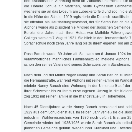
berufsständischen Vertretung mehr an. Zunächst unterrichtete sie
die Höhere Schule für Mädchen, heute Gymnasium Lerchenfe
wechselte sie an das Lyceum am Lübeckertorfeld und zog in die 
in die Nähe der Schule. 1919 registrierte die Deutsch-Israelitis
sie offenbar als Haushaltungsvorstand, der für Sarah Baruch die 
Alphons wurde als Dissident nie Mitglied der Jüdischen Gemeinde.
Bereits drei Jahre nach ihrer Heirat war Mathilde Witwe gewo
Gallego starb am 7. August 1921. Sie blieb in der Hermannstraße 7 
Sprachschule noch zehn Jahre lang bis zu ihrem eigenen Tod am 25.
Rosa Baruch wurde 89 Jahre alt. Sie starb am 6. Januar 1924 im K
verantwortliches männliches Familienmitglied meldete Alphons
schon den seines Vaters und seines Schwagers beim Standesamt.
Nach dem Tod der Mutter zogen Nanny und Sarah Baruch zu ihrer
die Hermannstraße, während Alphons mit seiner Familie im Wandsb
mietete Nanny Baruch eine Wohnung in der Ulmenau 9 auf der U
ihrer Schwester bis zu ihrem erzwungenen Umzug in die Kielorta
zog 1932 mit seiner Familie in die Ifflandstraße 8 in Hohenfelde.
Nach 45 Dienstjahren wurde Nanny Baruch pensioniert und sch
1929 aus dem Schuldienst aus. Im selben Jahr verließ sie die Jü
jedoch im Wählerverzeichnis von 1930 noch geführt. Erst am 25. 
Gemeinde wieder bei. 1935/1936 wurde Sarah Baruch als selbsts
jüdischen Gemeinde geführt. Wegen ihrer Krankheit und Erwerbsu