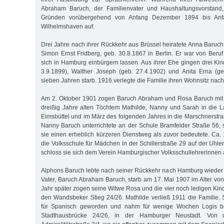
Abraham Baruch, der Familienvater und Haushaltungsvorstand,
Gründen vorübergehend von Anfang Dezember 1894 bis Anf
Wilhelmshaven auf.
Drei Jahre nach ihrer Rückkehr aus Brüssel heiratete Anna Baruch
Simon Ernst Fridberg, geb. 30.8.1867 in Berlin. Er war von Beru
sich in Hamburg einbürgern lassen. Aus ihrer Ehe gingen drei Kind
3.9.1899), Walther Joseph (geb. 27.4.1902) und Anita Erna (ge
sieben Jahren starb. 1916 verlegte die Familie ihren Wohnsitz nach 
Am 2. Oktober 1901 zogen Baruch Abraham und Rosa Baruch mit 
dreißig Jahre alten Töchtern Mathilde, Nanny und Sarah in die 
Eimsbüttel und im März des folgenden Jahres in die Marschnerstr
Nanny Baruch unterrichtete an der Schule Bramfelder Straße 56,
sie einen erheblich kürzeren Dienstweg als zuvor bedeutete. Ca.
die Volksschule für Mädchen in der Schillerstraße 29 auf der Uhle
schloss sie sich dem Verein Hamburgischer Volksschullehrerinnen 
Alphons Baruch lebte nach seiner Rückkehr nach Hamburg wieder b
Vater, Baruch Abraham Baruch, starb am 17. Mai 1907 im Alter von
Jahr später zogen seine Witwe Rosa und die vier noch ledigen Kin
den Wandsbeker Stieg 24/26. Mathilde verließ 1911 die Familie. 
für Spanisch geworden und nahm für wenige Wochen Logis be
Stadthausbrücke 24/26, in der Hamburger Neustadt. Von 