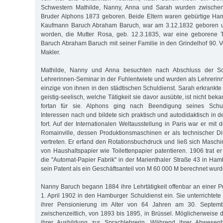
Schwestern Mathilde, Nanny, Anna und Sarah wurden zwische
Bruder Alphons 1873 geboren. Beide Eltern waren gebürtige Ham
Kaufmann Baruch Abraham Baruch, war am 3.12.1832 geboren u
worden, die Mutter Rosa, geb. 12.3.1835, war eine geborene 
Baruch Abraham Baruch mit seiner Familie in den Grindelhof 90. Vo
Makler.
Mathilde, Nanny und Anna besuchten nach Abschluss der S
Lehrerinnen-Seminar in der Fuhlentwiete und wurden als Lehrerinne
einzige von ihnen in den städtischen Schuldienst. Sarah erkrankte
geistig-seelisch, welche Tätigkeit sie davor ausübte, ist nicht beka
fortan für sie. Alphons ging nach Beendigung seines Schu
Interessen nach und bildete sich praktisch und autodidaktisch in
fort. Auf der Internationalen Weltausstellung in Paris war er mit
Romainville, dessen Produktionsmaschinen er als technischer Dire
vertreten. Er erfand den Rotationsbuchdruck und ließ sich Maschi
von Haushaltspapier wie Toilettenpapier patentieren. 1906 trat er
die "Automat-Papier Fabrik" in der Marienthaler Straße 43 in H
sein Patent als ein Geschäftsanteil von M 60 000 M berechnet wurd
Nanny Baruch begann 1884 ihre Lehrtätigkeit offenbar an einer Pr
1. April 1902 in den Hamburger Schuldienst ein. Sie unterrichtet
ihrer Pensionierung im Alter von 64 Jahren am 30. Septem
zwischenzeitlich, von 1893 bis 1895, in Brüssel. Möglicherweise d
ihrer Ausbildung zur Sprachlehrerin. Während ihrer Abwesenh