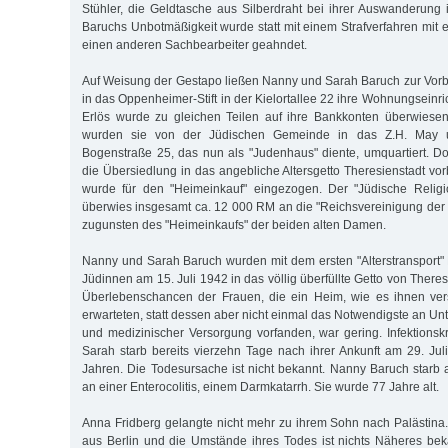
Stühler, die Geldtasche aus Silberdraht bei ihrer Auswanderung
Baruchs Unbotmäßigkeit wurde statt mit einem Strafverfahren mit
einen anderen Sachbearbeiter geahndet.
Auf Weisung der Gestapo ließen Nanny und Sarah Baruch zur Vor
in das Oppenheimer-Stift in der Kielortallee 22 ihre Wohnungseinri
Erlös wurde zu gleichen Teilen auf ihre Bankkonten überwiese
wurden sie von der Jüdischen Gemeinde in das Z.H. May un
Bogenstraße 25, das nun als "Judenhaus" diente, umquartiert. Dor
die Übersiedlung in das angebliche Altersgetto Theresienstadt vo
wurde für den "Heimeinkauf" eingezogen. Der "Jüdische Relig
überwies insgesamt ca. 12 000 RM an die "Reichsvereinigung der
zugunsten des "Heimeinkaufs" der beiden alten Damen.
Nanny und Sarah Baruch wurden mit dem ersten "Alterstransport
Jüdinnen am 15. Juli 1942 in das völlig überfüllte Getto von Theres
Überlebenschancen der Frauen, die ein Heim, wie es ihnen ve
erwarteten, statt dessen aber nicht einmal das Notwendigste an U
und medizinischer Versorgung vorfanden, war gering. Infektionskr
Sarah starb bereits vierzehn Tage nach ihrer Ankunft am 29. Jul
Jahren. Die Todesursache ist nicht bekannt. Nanny Baruch star
an einer Enterocolitis, einem Darmkatarrh. Sie wurde 77 Jahre alt.
Anna Fridberg gelangte nicht mehr zu ihrem Sohn nach Palästina.
aus Berlin und die Umstände ihres Todes ist nichts Näheres bek