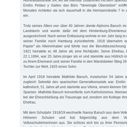
Admiralitätsstraße 3/4, wo sie offenbar zusammen mit dem Spanisc
Emilio Peláez y Galleo das Büro "Vereinigte Übersetzer" eröff
Monaten richteten sie sich dauerhaft in die Hermannstraße 7 in 
ein.
Trotz seines Alters von über 40 Jahren diente Alphons Baruch im
Landsturm und wurde dafür mit dem Hindenburg-Ehrenkreuz 
ausgezeichnet. Nach seiner Entlassung wohnte er ein Jahr lang in A
seiner Familie nach Hamburg zurückkehrte. 1918 übernahm er
Papier" als Alleininhaber und führte nun die Berufsbezeichnung 
1921 heiratete er, 48 Jahre alt, eine Nichtjüdin. Seine Ehefrau,
22.1.1894, war 20 Jahre jünger als er und stammte aus Höllrich i
zu ihrem Ehemann und seiner Familie in den Wandsbeker Stieg 26.
Tochter zur Welt, 1925 einen Sohn.
Im April 1918 heiratete Mathilde Baruch, inzwischen 54 Jahre al
zugleich Sekretär des spanischen Generalkonsulats war. Emilio
katholisch, 51 Jahre alt und stammte aus Vitoria, einem kleinen Ort
Spanien. Mathilde Baruch konvertierte zum Katholizismus. Niemand
bei der Eheschließung als Trauzeuge auf, sondern ein Kollege i
Ehefrau.
Mit dem Schuljahr 1918/19 wechselte Nanny Baruch aus dem Volk
Höheren Schulen und trat folgerichtig aus dem Ver
Volksschullehrerinnen aus. Sie schloss sich bis zu ihrer Pension