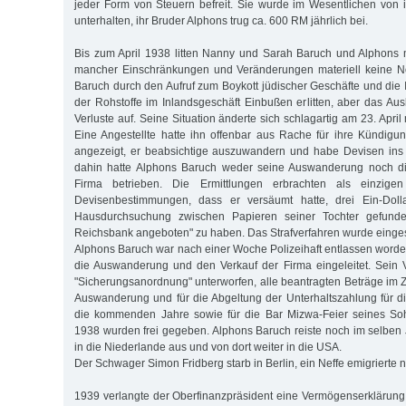
jeder Form von Steuern befreit. Sie wurde im Wesentlichen von
unterhalten, ihr Bruder Alphons trug ca. 600 RM jährlich bei.
Bis zum April 1938 litten Nanny und Sarah Baruch und Alphons mi
mancher Einschränkungen und Veränderungen materiell keine No
Baruch durch den Aufruf zum Boykott jüdischer Geschäfte und di
der Rohstoffe im Inlandsgeschäft Einbußen erlitten, aber das Au
Verluste auf. Seine Situation änderte sich schlagartig am 23. April 
Eine Angestellte hatte ihn offenbar aus Rache für ihre Kündig
angezeigt, er beabsichtige auszuwandern und habe Devisen ins 
dahin hatte Alphons Baruch weder seine Auswanderung noch di
Firma betrieben. Die Ermittlungen erbrachten als einzige
Devisenbestimmungen, dass er versäumt hatte, drei Ein-Dolla
Hausdurchsuchung zwischen Papieren seiner Tochter gefunde
Reichsbank angeboten" zu haben. Das Strafverfahren wurde eingest
Alphons Baruch war nach einer Woche Polizeihaft entlassen wor
die Auswanderung und den Verkauf der Firma eingeleitet. Sein
"Sicherungsanordnung" unterworfen, alle beantragten Beträge i
Auswanderung und für die Abgeltung der Unterhaltszahlung für d
die kommenden Jahre sowie für die Bar Mizwa-Feier seines S
1938 wurden frei gegeben. Alphons Baruch reiste noch im selben J
in die Niederlande aus und von dort weiter in die USA.
Der Schwager Simon Fridberg starb in Berlin, ein Neffe emigrierte 
1939 verlangte der Oberfinanzpräsident eine Vermögenserklärun