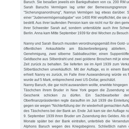
Baruch. Sie besaßen jeweils ein Bankguthaben von ca. 200 RM u
Sarah Baruchs Vermögen lag unter der Bemessungsgrenze f
"Sicherungsanordnung", Nannys Vermögen lag etwas darüber. S
einer "Judenvermögensabgabe" von 1400 RM verpflichtet, die sie 
bestritt. Aus ihrer laufenden Pension kam sie nicht nur für den g
ihrer Schwester Sarah auf, sondern unterstützte auch ihre Schw
Berlin. Anna kam Mitte September 1939 für drei Wochen zu Besuch 
Nanny und Sarah Baruch mussten verordnungsgemäß ihre Gold- un
öffentlichen Ankaufstelle am Bäckerbreitergang abliefern
Genehmigung, zwei silberne Sabbatleuchter, einen Suppenlöffel 
Geldtasche aus Silberdraht und zwei goldene Broschen mit je eine
Zeit zurück zu behalten. Sie lieferten sie im April 1939 zum Verk
Silbertäschchen unverkäuflich. Mit der Auflage, es in einem Ban
erhielt Nanny es zurück, im Falle ihrer Auswanderung würde es 
wurde auf 5 Mark, entsprechend zwei US-Dollar, geschätzt.
Nanny Baruch, die gar nicht auswandern wollte, erwirkte hingege
Täschchen ihrem Bruder in New York gegen die Zusendung vo
Geschenk schicken zu dürfen. Ein Sachbearbeiter der
Oberfinanzpräsidenten regte daraufhin im Juli 1939 die Einleitun
gegen sie wegen "Nichterfüllung der ihr wiederholt gemachten Auf
des Täschchens bei der Bank an. Ende Juli kam sie der Auflage na
9. September 1939 ihren Bruder um Zusendung des Geldes. Als d
Monate später bei der Bank eintrafen, unterblieb die Versend
Alphons Baruch wegen des Kriegsbeginns. Schließlich nahm 