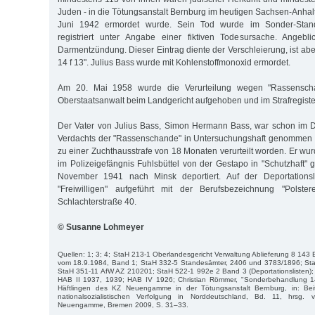
Juden - in die Tötungsanstalt Bernburg im heutigen Sachsen-Anhalt 
Juni 1942 ermordet wurde. Sein Tod wurde im Sonder-St
registriert unter Angabe einer fiktiven Todesursache. Angebl
Darmentzündung. Dieser Eintrag diente der Verschleierung, ist abe
14 f 13". Julius Bass wurde mit Kohlenstoffmonoxid ermordet.
Am 20. Mai 1958 wurde die Verurteilung wegen "Rassensch
Oberstaatsanwalt beim Landgericht aufgehoben und im Strafregister 
Der Vater von Julius Bass, Simon Hermann Bass, war schon im
Verdachts der "Rassenschande" in Untersuchungshaft genommen
zu einer Zuchthausstrafe von 18 Monaten verurteilt worden. Er wu
im Polizeigefängnis Fuhlsbüttel von der Gestapo in "Schutzhaf
November 1941 nach Minsk deportiert. Auf der Deportationsli
"Freiwilligen" aufgeführt mit der Berufsbezeichnung "Polste
Schlachterstraße 40.
© Susanne Lohmeyer
Quellen: 1; 3; 4; StaH 213-1 Oberlandesgericht Verwaltung Ablieferung 8 143 
vom 18.9.1984, Band 1; StaH 332-5 Standesämter, 2406 und 3783/1896; St
StaH 351-11 AfW AZ 210201; StaH 522-1 992e 2 Band 3 (Deportationsliste
HAB II 1937, 1939; HAB IV 1926; Christian Römmer, "Sonderbehandlung 1
Häftlingen des KZ Neuengamme in der Tötungsanstalt Bernburg, in: Bei
nationalsozialistischen Verfolgung in Norddeutschland, Bd. 11, hrsg.
Neuengamme, Bremen 2009, S. 31–33.