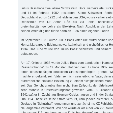
Julius Bass hatte zwei ältere Schwestern. Dora, verheiratete Dircks
und ist im Februar 1952 gestorben. Seine Schwester Bertha
Deutschland schon 1922 und lebte in den USA, wo sie verheiratet w
Realschule von Dr. Anton Rée bis zur Tertia, anschlie
dreieinhalbjährige Lehre als Elektriker. Nach Abschluss der Leh
seinen Vater tätig und führte dann ab 1936 einen eigenen Laden.
Im September 1931 wurde Julius Bass Vater. Die Mutter seines un
Heinz, Margarethe Edelmann, war katholisch und nichtjüdischer Herk
1934. Das Kind wurde von Julius Bass‘ Schwester und seinem 
aufgezogen.
Am 17. Oktober 1938 wurde Julius Bass vom Landgericht Hamburg
Rassenschande" zu 42 Monaten Haft verurteilt. Er hatte 1937 s
einer "deutschblütigen deutschen Staatsangehörigen" gehabt. 
machte er geltend, sein Vater sei nicht sein leiblicher Vater, denn
außereheliche sexuelle Beziehung zu einem nichtjüdischen Mann 
sei. Das Gericht glaubte ihm nicht. Zum Zeitpunkt der Urteilsv
zehn Monate in Untersuchungshaft gewesen. Vom 18. Oktober 1
1941 saß er im Zuchthaus Bremen-Oslebshausen und in der Strafans
Juni 1941 hatte er seine Strafe verbüßt, kam jedoch nicht frei,
Gestapo in "Schutzhaft" genommen und zunächst ins KZ Fuhlsbütt
Neuengamme verbracht. Von dort wurde er als einer von 295 Neu
mindestens 113 von ihnen waren jüdischer Herkunft und mindest