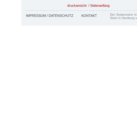
druckansicht
/
Seitenanfang
Der Stolperstein i
IMPRESSUM / DATENSCHUTZ
KONTAKT
Stein in Hamburg v