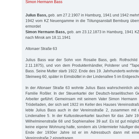
Simon Hermann Bass
Julius Bass,
geb. am 27.2.1907 in Hamburg, 1941 und 1942 mehrfa
1942 vom KZ Neuengamme in die Tötungsanstalt Bernburg überste
ermordet
Simon Hermann Bass,
geb. am 23.12.1873 in Hamburg, 1941 KZ F
nach Minsk am 18.11.1941
Altonaer Straße 63
Julius Bass war der Sohn von Rosalie Bass, geb. Rothschild
2.11.1875), und von dem Produktenhändler, Polsterer und "Ta
Bass. Seine Mutter starb 1922. Ende des 19. Jahrhunderts wohnt
Steinweg 60, später in Eimsbüttel in der Lindenallee 5 im Erdgesch
In der Altonaer Straße 63 wohnte Julius Bass wahrscheinlich als
Familie Roßler. In der Steuerkartei der Deutsch-Israelitischen
Arbeiter geführt. Gemeinsam mit seinem Vater Simon Hermann 
Trödelladen, der sich seit 1922 im Keller des Hauses Vereinsstra
lebte Julius Bass auch in der Vereinsstraße 2, zusammen mit 
Lindenallee 5. In der Kultussteuerkartei tauchen für das Jahr 
Wilhelminenstraße 68 und Sophienallee 39 auf. Es ist gut möglich
keine eigene Wohnung hatte, sondern als Untermieter häufiger die
Ende der 1930er Jahre ist er im Adressbuch dann mit einer
Vereinsstraße 2 eingetragen.