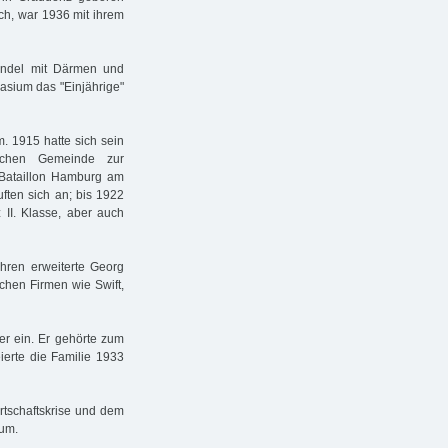
ch, war 1936 mit ihrem
andel mit Därmen und
asium das "Einjährige"
m. 1915 hatte sich sein
ischen Gemeinde zur
Bataillon Hamburg am
ften sich an; bis 1922
 II. Klasse, aber auch
hren erweiterte Georg
chen Firmen wie Swift,
er ein. Er gehörte zum
ierte die Familie 1933
irtschaftskrise und dem
 um.