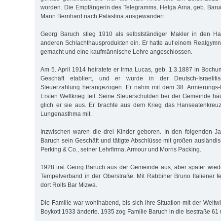
worden. Die Empfängerin des Telegramms, Helga Arna, geb. Baru
Mann Bernhard nach Palästina ausgewandert.
Georg Baruch stieg 1910 als selbstständiger Makler in den H
anderen Schlachthausprodukten ein. Er hatte auf einem Realgymn
gemacht und eine kaufmännische Lehre angeschlossen.
Am 5. April 1914 heiratete er Irma Lucas, geb. 1.3.1887 in Bochu
Geschäft etabliert, und er wurde in der Deutsch-Israelit
Steuerzahlung herangezogen. Er nahm mit dem 38. Armierungs-
Ersten Weltkrieg teil. Seine Steuerschulden bei der Gemeinde häu
glich er sie aus. Er brachte aus dem Krieg das Hanseatenkreuz
Lungenasthma mit.
Inzwischen waren die drei Kinder geboren. In den folgenden Ja
Baruch sein Geschäft und tätigte Abschlüsse mit großen ausländis
Perking & Co., seiner Lehrfirma, Armour und Morris Packing.
1928 trat Georg Baruch aus der Gemeinde aus, aber später wied
Tempelverband in der Oberstraße. Mit Rabbiner Bruno Italiener fe
dort Rolfs Bar Mizwa.
Die Familie war wohlhabend, bis sich ihre Situation mit der Weltw
Boykott 1933 änderte. 1935 zog Familie Baruch in die Isestraße 61