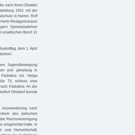
ie nach ihrem Direktor
sbildung 1931 mit der
alschule in Hamm. Rolf
h-Hertz-Realgymnasium
ern Gymnasiallehrer
n praktischen Beruf. Er
ykotttag, dem 1. April
tsetzen.
schen Jugendbewegung
en sich jahrelang in
Palästina vor. Helga
aße 70, schloss eine
nach Palästina. An der
iedhof Ohlsdorf konnte
e Auswanderung nach
entrum des jüdischen
 die Reichsvereinigung
eingerichtet hatte. In
 und Viehwirtschaft,