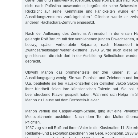
Gartenbau und Handwerk ausgebildet. Dass Rolf Baruch nach Abs
nicht nach Palästina auswanderte, begründete seine Schwester 
Rücksicht auf seine Kenntnisse und Fähigkeiten wurde er 
Ausbildungszentrums zurückgehalten." Offenbar wurde er zwis
anderen Hachschara-Zentrum eingesetzt.
Nach der Auflösung des Zentrums Ahrensdorf in der ersten Hä
gelangte Rolf Baruch mit den verbliebenen jungen Erwachsenen, u
Loewy, später verheiratete Béjarano, nach Neuendorf
Zwangsarbeitslager weiter existierte. 1943 wurde auch diese le
geschlossen, die sich dort in der Ausbildung Befindlichen wurde
gebracht.
Obwohl Marion das prominenteste der drei Kinder ist, wi
Ausbildungsgang wenig. Sie war Pianistin und Zeichnerin und im K
U.a. begleitete sie bei Hauskonzerten den Cellisten Jakob Sako
ihrer Kindheit fielen ihre künstlerischen Talente auf. Sie soll 
beeindruckend Klavier gespielt haben. Während sich Helga im S
Marion zu Hause auf dem Bechstein-Klavier.
Marion verließ die Caspar-Voght-Schule, ging auf eine Privatsc
Modezeichnerin ausbilden. Nach dem Tod der Mutter überna
Pflichten.
1937 zog sie mit Rolf und ihrem Vater in die Klosterallee 11. Sie erh
Reklame- und Dekorationszeichnerin bei Gebr. Robinsohn. 1938 wu