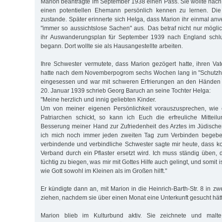
Marion beantragte im September 1938 einen Pass. Sie wollte nac
einen potentiellen Ehemann persönlich kennen zu lernen. Die
zustande. Später erinnerte sich Helga, dass Marion ihr einmal anve
"immer so aussichtslose Sachen" aus. Das betraf nicht nur mögli
ihr Auswanderungsplan für September 1939 nach England schlug
begann. Dort wollte sie als Hausangestellte arbeiten.
Ihre Schwester vermutete, dass Marion gezögert hatte, ihren Vate
hatte nach dem Novemberpogrom sechs Wochen lang in "Schutzh
eingesessen und war mit schweren Erfrierungen an den Händen
20. Januar 1939 schrieb Georg Baruch an seine Tochter Helga:
"Meine herzlich und innig geliebten Kinder.
Um von meiner eigenen Persönlichkeit vorauszusprechen, wie e
Patriarchen schickt, so kann ich Euch die erfreuliche Mittei
Besserung meiner Hand zur Zufriedenheit des Arztes im Jüdisch
ich mich noch immer jeden zweiten Tag zum Verbinden begebe, f
verbindende und verbindliche Schwester sagte mir heute, dass
Verband durch ein Pflaster ersetzt wird. Ich muss ständig üben, 
tüchtig zu biegen, was mir mit Gottes Hilfe auch gelingt, und somit 
wie Gott sowohl im Kleinen als im Großen hilft."
Er kündigte dann an, mit Marion in die Heinrich-Barth-Str. 8 in z
ziehen, nachdem sie über einen Monat eine Unterkunft gesucht hät
Marion blieb im Kulturbund aktiv. Sie zeichnete und malte