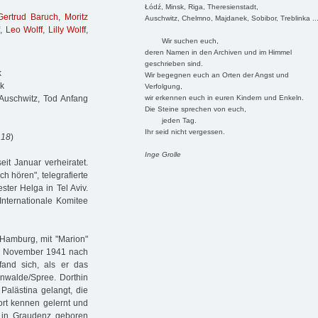
Łódź, Minsk, Riga, Theresienstadt,
Gertrud Baruch
,
Moritz
Auschwitz, Chelmno, Majdanek, Sobibor, Treblinka ..
,
Leo Wolff
,
Lilly Wolff
,
Wir suchen euch,
deren Namen in den Archiven und im Himmel
geschrieben sind.
k
Wir begegnen euch an Orten der Angst und
sk
Verfolgung,
wir erkennen euch in euren Kindern und Enkeln.
Auschwitz, Tod Anfang
Die Steine sprechen von euch,
jeden Tag.
Ihr seid nicht vergessen.
 18
)
Inge Grolle
eit Januar verheiratet.
ch hören", telegrafierte
ter Helga in Tel Aviv.
Internationale Komitee
 Hamburg, mit "Marion"
8. November 1941 nach
fand sich, als er das
nwalde/Spree. Dorthin
Palästina gelangt, die
ort kennen gelernt und
1 in Graudenz geboren