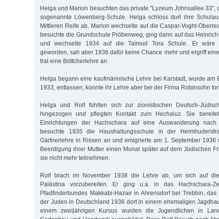
Helga und Marion besuchten das private "Lyzeum Johnsallee 33", d
sogenannte Löwenberg-Schule. Helga schloss dort ihre Schulau
Mittleren Reife ab. Marion wechselte auf die Caspar-Voght-Oberre
besuchte die Grundschule Pröbenweg, ging dann auf das Heinric
und wechselte 1934 auf die Talmud Tora Schule. Er wäre g
geworden, sah aber 1936 dafür keine Chance mehr und ergriff eine
trat eine Böttcherlehre an.
Helga begann eine kaufmännische Lehre bei Karstadt, wurde am Bo
1933, entlassen, konnte ihr Lehre aber bei der Firma Robinsohn for
Helga und Rolf fühlten sich zur zionistischen Deutsch-Jüdi
hingezogen und pflegten Kontakt zum Hechaluz. Sie bereitet
Einrichtungen der Hachschara auf eine Auswanderung nach 
besuchte 1935 die Haushaltungsschule in der Heimhuderstr
Gärtnerlehre in Rissen an und emigrierte am 1. September 1936 
Beerdigung ihrer Mutter einen Monat später auf dem Jüdischen Fr
sie nicht mehr teilnehmen.
Rolf brach im November 1938 die Lehre ab, um sich auf di
Palästina vorzubereiten. Er ging u.a. in das Hachschara-Z
Pfadfinderbundes Makkabi-Hazair in Ahrensdorf bei Trebbin, das
der Juden in Deutschland 1936 dort in einem ehemaligen Jagdhaus 
einem zweijährigen Kursus wurden die Jugendlichen in Land-