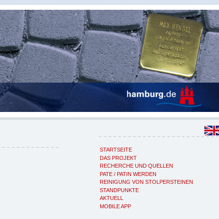
STARTSEITE
DAS PROJEKT
RECHERCHE UND QUELLEN
PATE / PATIN WERDEN
REINIGUNG VON STOLPERSTEINEN
STANDPUNKTE
AKTUELL
MOBILE APP