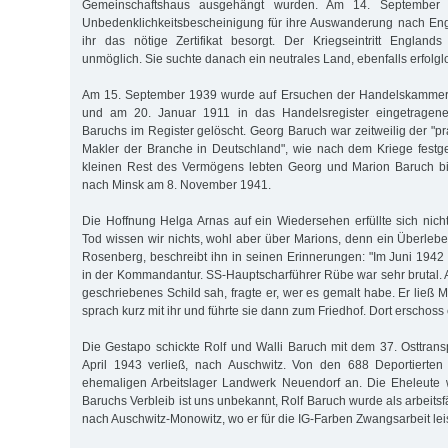
Gemeinschaftshaus ausgehängt wurden. Am 14. September 1
Unbedenklichkeitsbescheinigung für ihre Auswanderung nach Eng
ihr das nötige Zertifikat besorgt. Der Kriegseintritt England
unmöglich. Sie suchte danach ein neutrales Land, ebenfalls erfolgl
Am 15. September 1939 wurde auf Ersuchen der Handelskammer
und am 20. Januar 1911 in das Handelsregister eingetrage
Baruchs im Register gelöscht. Georg Baruch war zeitweilig der "p
Makler der Branche in Deutschland", wie nach dem Kriege festg
kleinen Rest des Vermögens lebten Georg und Marion Baruch bis
nach Minsk am 8. November 1941.
Die Hoffnung Helga Arnas auf ein Wiedersehen erfüllte sich nic
Tod wissen wir nichts, wohl aber über Marions, denn ein Überleb
Rosenberg, beschreibt ihn in seinen Erinnerungen: "Im Juni 194
in der Kommandantur. SS-Hauptscharführer Rübe war sehr brutal. A
geschriebenes Schild sah, fragte er, wer es gemalt habe. Er ließ
sprach kurz mit ihr und führte sie dann zum Friedhof. Dort erschoss e
Die Gestapo schickte Rolf und Walli Baruch mit dem 37. Osttransp
April 1943 verließ, nach Auschwitz. Von den 688 Deportiert
ehemaligen Arbeitslager Landwerk Neuendorf an. Die Eheleute w
Baruchs Verbleib ist uns unbekannt, Rolf Baruch wurde als arbeitsf
nach Auschwitz-Monowitz, wo er für die IG-Farben Zwangsarbeit leis