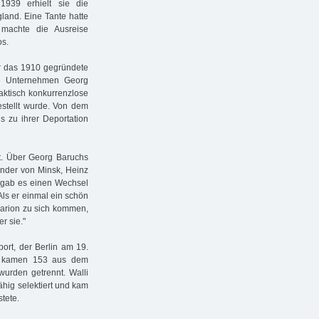
939 erhielt sie die
land. Eine Tante hatte
s machte die Ausreise
os.
 das 1910 gegründete
ne Unternehmen Georg
raktisch konkurrenzlose
estellt wurde. Von dem
 zu ihrer Deportation
ht. Über Georg Baruchs
ender von Minsk, Heinz
2 gab es einen Wechsel
ls er einmal ein schön
 Marion zu sich kommen,
r sie."
ort, der Berlin am 19.
en kamen 153 aus dem
urden getrennt. Walli
ähig selektiert und kam
tete.