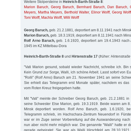
Weitere Stolpersteine in
Heinrich-Barth-Straße 8
:
Marion Baruch
,
Georg Baruch
,
Bernhard Baruch
,
Dan Baruch
,
Meyers
,
Martha Meyers
,
Berthold Walter
,
Elinor Wolff
,
Georg Wolff
Toni Wolff
,
Machla Wolff
,
Willi Wolff
Georg Baruch,
geb. 21.2.1881, deportiert am 8.11.1941 nach Mins
Marion Baruch,
geb. 18.3.1919, deportiert am 8.11.1941 nach Min
Rolf Arno Baruch,
geb. 1.6.1920, deportiert am 19.4.1943 nach 
1945 im KZ Mittelbau-Dora
Heinrich-Barth-Straße 8
und
Hirtenstraße 17
(
früher: Hirtenstraße
"Vati Marion gesund, sobald wieder Nachricht, schreibe ich. Bin s
Kein Grund zur Sorge, Walli, ich schöne Arbeit. Lasst sofort von Eu
"Rolli" (Rolf Arno) Baruch am 21. November 1941 an seine Schwes
Sie erhielt das Telegramm erst Monate später, nachdem es das 
vom Roten Kreuz freigegeben hatte.
Mit "Vati" meinte der Schreiber Georg Baruch, geb. 21.2.1881 in
seine Schwester Else Marion, geb. 19.3.1919. Beide waren am 
Minsk deportiert worden. Rolf Arno Baruch, geb. 1.6.1920, be
Telegramm schrieb, im Hachschara-Zentrum Neuendorf in Fürste
war er im Zuge seiner Vorbereitung auf die Auswanderung nach 
nun aber nicht mehr möglich war. Die genannte "Walli" hatte er d
gerade geheiratet. Sie war als Walli Hirschfeld am 28.10.192