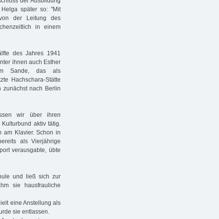
chluss der Ausbildung
Helga später so: "Mit
von der Leitung des
chenzeitlich in einem
lfte des Jahres 1941
nter ihnen auch Esther
 im Sande, das als
tzte Hachschara-Stätte
n zunächst nach Berlin
ssen wir über ihren
ulturbund aktiv tätig.
m am Klavier. Schon in
bereits als Vierjährige
port verausgabte, übte
hule und ließ sich zur
hm sie hausfrauliche
ielt eine Anstellung als
rde sie entlassen.