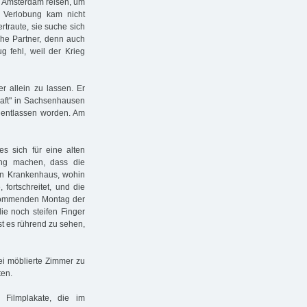
h Amsterdam reisen, um
 Verlobung kam nicht
rtraute, sie suche sich
che Partner, denn auch
 fehl, weil der Krieg
r allein zu lassen. Er
aft" in Sachsenhausen
 entlassen worden. Am
s sich für eine alten
lung machen, dass die
en Krankenhaus, wohin
ortschreitet, und die
 kommenden Montag der
die noch steifen Finger
ist es rührend zu sehen,
wei möblierte Zimmer zu
ten.
 Filmplakate, die im