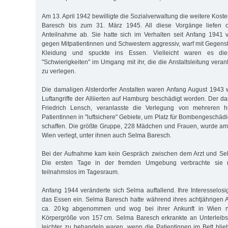
Am 13. April 1942 bewilligte die Sozialverwaltung die weitere Ko
Baresch bis zum 31. März 1945. All diese Vorgänge liefen 
Anteilnahme ab. Sie hatte sich im Verhalten seit Anfang 1941 ve
gegen Mitpatientinnen und Schwestern aggressiv, warf mit Gegenst
Kleidung und spuckte ins Essen. Vielleicht waren es die
"Schwierigkeiten" im Umgang mit ihr, die die Anstaltsleitung vera
zu verlegen.
Die damaligen Alsterdorfer Anstalten waren Anfang August 1943
Luftangriffe der Alliierten auf Hamburg beschädigt worden. Der da
Friedrich Lensch, veranlasste die Verlegung von mehreren h
Patientinnen in "luftsichere" Gebiete, um Platz für Bombengeschä
schaffen. Die größte Gruppe, 228 Mädchen und Frauen, wurde am
Wien verlegt, unter ihnen auch Selma Baresch.
Bei der Aufnahme kam kein Gespräch zwischen dem Arzt und Se
Die ersten Tage in der fremden Umgebung verbrachte sie ru
teilnahmslos im Tagesraum.
Anfang 1944 veränderte sich Selma auffallend. Ihre Interesselosi
das Essen ein. Selma Baresch hatte während ihres achtjährigen Au
ca. 20 kg abgenommen und wog bei ihrer Ankunft in Wien n
Körpergröße von 157 cm. Selma Baresch erkrankte an Unterleibsl
leichter zu behandeln waren, wenn die Patientinnen im Bett bli