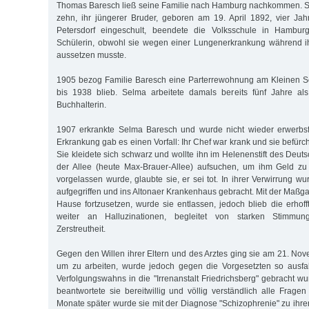
Thomas Baresch ließ seine Familie nach Hamburg nachkommen. 
zehn, ihr jüngerer Bruder, geboren am 19. April 1892, vier Jah
Petersdorf eingeschult, beendete die Volksschule in Hambur
Schülerin, obwohl sie wegen einer Lungenerkrankung während ih
aussetzen musste.
1905 bezog Familie Baresch eine Parterrewohnung am Kleinen S
bis 1938 blieb. Selma arbeitete damals bereits fünf Jahre als
Buchhalterin.
1907 erkrankte Selma Baresch und wurde nicht wieder erwerbsf
Erkrankung gab es einen Vorfall: Ihr Chef war krank und sie befürch
Sie kleidete sich schwarz und wollte ihn im Helenenstift des Deu
der Allee (heute Max-Brauer-Allee) aufsuchen, um ihm Geld zu 
vorgelassen wurde, glaubte sie, er sei tot. In ihrer Verwirrung wu
aufgegriffen und ins Altonaer Krankenhaus gebracht. Mit der Maßg
Hause fortzusetzen, wurde sie entlassen, jedoch blieb die erhofft
weiter an Halluzinationen, begleitet von starken Stimmu
Zerstreutheit.
Gegen den Willen ihrer Eltern und des Arztes ging sie am 21. Nov
um zu arbeiten, wurde jedoch gegen die Vorgesetzten so ausfa
Verfolgungswahns in die "Irrenanstalt Friedrichsberg" gebracht w
beantwortete sie bereitwillig und völlig verständlich alle Fragen
Monate später wurde sie mit der Diagnose "Schizophrenie" zu ihre