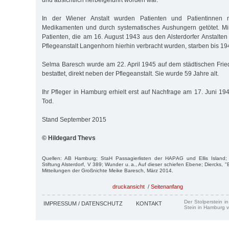
und absichtlich herbeigeführt worden war.
In der Wiener Anstalt wurden Patienten und Patientinnen m
Medikamenten und durch systematisches Aushungern getötet. M
Patienten, die am 16. August 1943 aus den Alsterdorfer Anstalten
Pflegeanstalt Langenhorn hierhin verbracht wurden, starben bis 19
Selma Baresch wurde am 22. April 1945 auf dem städtischen Fri
bestattet, direkt neben der Pflegeanstalt. Sie wurde 59 Jahre alt.
Ihr Pfleger in Hamburg erhielt erst auf Nachfrage am 17. Juni 19
Tod.
Stand September 2015
© Hildegard Thevs
Quellen: AB Hamburg; StaH Passagierlisten der HAPAG und Ellis Island; 
Stiftung Alsterdorf, V 389; Wunder u. a., Auf dieser schiefen Ebene; Diercks, 
Mitteilungen der Großnichte Meike Baresch, März 2014.
druckansicht
/
Seitenanfang
Der Stolperstein i
IMPRESSUM / DATENSCHUTZ
KONTAKT
Stein in Hamburg v