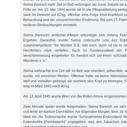
Selma Baresch mehr Zeit im Bett verbringen als zuvor. Sobald sie a
Füße an. Am 15. Mai 1944 wurde sie in die Pflegeabteilung verle
sank ihr Gewicht auf 42 kg, offenbar eine Folge ihrer Krankheit 
Behandlung und der unzureichenden Ernährung. Bis zum 17. Febr
weiteren Beobachtungen vermerkt.
Selma Bareschs amtlicher Pfleger erkundigte sich Anfang Feb
Ergehen. Daraufhin wurde Selma untersucht und das Erge
zusammengefasst: "Ihr Mündel S. B. lebt noch, doch ist sie in let
Herzfehlers stark verfallen. Auch im Geisteszustand der P
Verschlimmerung eingetreten. Es handelt sich um einen schizop
Wunderer e. h."
Selma verbrachte ihre Zeit still im Bett, war orientiert, antwortet
wurde, mit einzelnen Worten. Offenbar hatte sie keine Wahnidee
steif und vornüber gebeugt; sie vermied, den Kopf zu bewegen. 
wog im März 1945 noch 40 kg.
Am 13. April 1945 wurde Wien von der Roten Armee eingenommen
Zwei Monate später wurde festgehalten, Selma Baresch sei sehr
und leide an starken Durchfällen. Am folgenden Morgen, dem 19. A
starb sie. Als Todesursache wurde "Schizophrener Endzustand. 
Enterokolitis [Darmkatarrh]" angegeben, was den Tatsachen ent