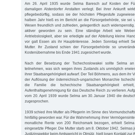
Am 26. April 1935 wurde Selma Baresch auf Kosten der Für
damaligen Alsterdorfer Anstalten verlegt. Bei ihrer Ankunft wirk
pflegebedürftig, sodass sie der höchsten Pflegestufe zugewie
halben Jahr hieß es im Bericht an die Fürsorgebehörde, sie sei 
Wesen freundlich und zufrieden, gelegentlich auch widerspenstig.
aktiver geworden zu sein. Eine ständige Arbeit wie Weben
Antriebslosigkeit, aber sie erledigte auf der Abteilung kleine H
vor galt Essen als ihr Hauptinteresse. Jeden Sonntag erhielt 
Mutter. Ihr Zustand schien der Fürsorgebehörde so unverände
Kostenübernahme bis Ende 1941 zugesichert wurde.
Nach der Besetzung der Tschechoslowakei sollte Selma an 
teilnehmen, was sich wegen ihres Zustands als unmöglich erwie
ihrer Staatsangehörigkeit aufwarf. Der Teil Böhmens, aus dem ihr 
der Auflösung der österreichisch-ungarischen Monarchie tschec
die Familie die tschechische Staatsangehörigkeit erhie
Aufenthaltsgenehmigung für das Deutsche Reich zu verlieren. Auf
vom 20. April 1939 wurde Selma am 30. Januar 1940 die deutsch
zugesprochen.
1939 schied ihre Mutter als Pflegerin im Sinne des Vormundschafts
hinfällig geworden war. Für die Wahrnehmung ihrer Vermögensinter
monatliche Rente von 200 Reichsmark bezogen, erhielt Selma
eingesetzte Pfleger. Die Mutter starb am 8. Oktober 1942. Selmas 
Justizinspektor beim Amtsgericht in Olmütz, hielt losen Kontakt zur A