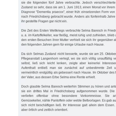
sie die folgenden fünf Jahre verbrachte. Jedoch verschlechter
Zustand so sehr, dass sie am 1. Juni 1913, einen Monat vor ihrem 
Diagnose "Dementia praecox", einer früh einsetzenden Form von
nach Friedrichsberg gebracht wurde. Anders als fünfeinhalb Jahre
ihr gestellte Fragen gar nicht ein.
Die Zeit des Ersten Weltkriegs verbrachte Selma Baresch in Friedr
u. a. im Kartoffelkeller, war fleißig, meist ruhig und zufrieden, blie
den ersten Besuchen ihrer Mutter verhielt sie sich ihr gegenüber 
den folgenden Jahren gern für einige Urlaube nach Hause.
Da sich Selmas Zustand nicht besserte, wurde sie am 25. Oktobe
Pflegeanstalt Langenhorn verlegt, wo sie sich völlig unauffällig ve
selbst, ließ sich leicht lenken, zeigte aber keinerlei Interes
Aufenthalt entließ man sie zunächst auf unbestimmte Zeit
vermeintlich endgültig als gebessert nach Hause. Im Oktober des 
der Vater, aus dessen Erbe Selma eine Rente erhielt.
Doch glaubte Selma Baresch weiterhin Stimmen zu hören und ant
sie ein drittes Mal in Friedrichsberg aufgenommen wurde. Di
verliefen offenbar ohne besondere Vorkommnisse. Sie arb
Gemüsekeller, nähte Pantoffeln oder webte Bettvorlagen. Es gab au
sich nicht beschäftigen ließ. Ihr Interesse galt allein dem Esse
aber örtlich und zeitlich orientiert.