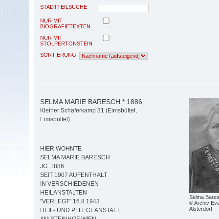
STADTTEILSUCHE
NUR MIT
BIOGRAFIETEXTEN
NUR MIT
STOLPERTONSTEIN
SORTIERUNG
SELMA MARIE BARESCH * 1886
Kleiner Schäferkamp 31 (Eimsbüttel,
Eimsbüttel)
HIER WOHNTE
SELMA MARIE BARESCH
JG. 1886
SEIT 1907 AUFENTHALT
IN VERSCHIEDENEN
HEILANSTALTEN
Selma Bare
"VERLEGT" 16.8.1943
© Archiv Eva
Alsterdorf
HEIL- UND PFLEGEANSTALT