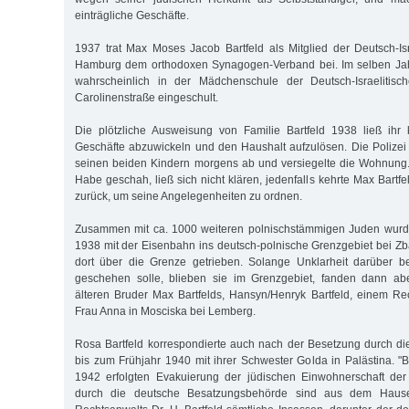
einträgliche Geschäfte.
1937 trat Max Moses Jacob Bartfeld als Mitglied der Deutsch-I
Hamburg dem orthodoxen Synagogen-Verband bei. Im selben Jahr
wahrscheinlich in der Mädchenschule der Deutsch-Israelitis
Carolinenstraße eingeschult.
Die plötzliche Ausweisung von Familie Bartfeld 1938 ließ ihr 
Geschäfte abzuwickeln und den Haushalt aufzulösen. Die Polizei
seinen beiden Kindern morgens ab und versiegelte die Wohnung.
Habe geschah, ließ sich nicht klären, jedenfalls kehrte Max Bart
zurück, um seine Angelegenheiten zu ordnen.
Zusammen mit ca. 1000 weiteren polnischstämmigen Juden wurd
1938 mit der Eisenbahn ins deutsch-polnische Grenzgebiet bei Zba
dort über die Grenze getrieben. Solange Unklarheit darüber b
geschehen solle, blieben sie im Grenzgebiet, fanden dann a
älteren Bruder Max Bartfelds, Hansyn/Henryk Bartfeld, einem Re
Frau Anna in Mosciska bei Lemberg.
Rosa Bartfeld korrespondierte auch nach der Besetzung durch d
bis zum Frühjahr 1940 mit ihrer Schwester Golda in Palästina. "
1942 erfolgten Evakuierung der jüdischen Einwohnerschaft der
durch die deutsche Besatzungsbehörde sind aus dem Haus