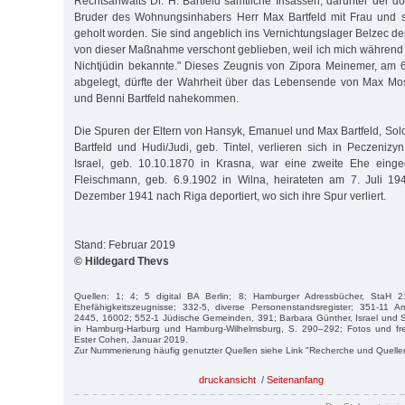
Rechtsanwalts Dr. H. Bartfeld sämtliche Insassen, darunter der d
Bruder des Wohnungsinhabers Herr Max Bartfeld mit Frau und 
geholt worden. Sie sind angeblich ins Vernichtungslager Belzec dep
von dieser Maßnahme verschont geblieben, weil ich mich während 
Nichtjüdin bekannte." Dieses Zeugnis von Zipora Meinemer, am 6
abgelegt, dürfte der Wahrheit über das Lebensende von Max Mos
und Benni Bartfeld nahekommen.
Die Spuren der Eltern von Hansyk, Emanuel und Max Bartfeld, S
Bartfeld und Hudi/Judi, geb. Tintel, verlieren sich in Peczenizy
Israel, geb. 10.10.1870 in Krasna, war eine zweite Ehe eing
Fleischmann, geb. 6.9.1902 in Wilna, heirateten am 7. Juli 1
Dezember 1941 nach Riga deportiert, wo sich ihre Spur verliert.
Stand: Februar 2019
© Hildegard Thevs
Quellen: 1; 4; 5 digital BA Berlin; 8; Hamburger Adressbücher, StaH 2
Ehefähigkeitszeugnisse; 332-5, diverse Personenstandsregister; 351-11 
2445, 16002; 552-1 Jüdische Gemeinden, 391; Barbara Günther, Israel und Sa
in Hamburg-Harburg und Hamburg-Wilhelmsburg, S. 290–292; Fotos und fre
Ester Cohen, Januar 2019.
Zur Nummerierung häufig genutzter Quellen siehe Link "Recherche und Quelle
druckansicht
/
Seitenanfang