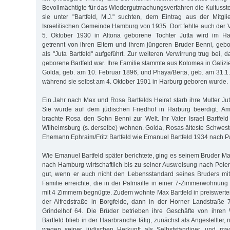
Bevollmächtigte für das Wiedergutmachungsverfahren die Kultussteu
sie unter "Bartfeld, M.J." suchten, dem Eintrag aus der Mitgli
Israelitischen Gemeinde Hamburg von 1935. Dort fehlte auch der
5. Oktober 1930 in Altona geborene Tochter Jutta wird im 
getrennt von ihren Eltern und ihrem jüngeren Bruder Benni, ge
als "Juta Bartfeld" aufgeführt. Zur weiteren Verwirrung trug bei, 
geborene Bartfeld war. Ihre Familie stammte aus Kolomea in Galiz
Golda, geb. am 10. Februar 1896, und Phaya/Berta, geb. am 31.1
während sie selbst am 4. Oktober 1901 in Harburg geboren wurde.
Ein Jahr nach Max und Rosa Bartfelds Heirat starb ihre Mutter Ju
Sie wurde auf dem jüdischen Friedhof in Harburg beerdigt. A
brachte Rosa den Sohn Benni zur Welt. Ihr Vater Israel Bartfeld
Wilhelmsburg (s. derselbe) wohnen. Golda, Rosas älteste Schweste
Ehemann Ephraim/Fritz Bartfeld wie Emanuel Bartfeld 1934 nach Pa
Wie Emanuel Bartfeld später berichtete, ging es seinem Bruder
nach Hamburg wirtschaftlich bis zu seiner Ausweisung nach Pol
gut, wenn er auch nicht den Lebensstandard seines Bruders mit
Familie erreichte, die in der Palmaille in einer 7-Zimmerwohnung
mit 4 Zimmern begnügte. Zudem wohnte Max Bartfeld in preiswerte
der Alfredstraße in Borgfelde, dann in der Horner Landstraße 
Grindelhof 64. Die Brüder betrieben ihre Geschäfte von ihre
Bartfeld blieb in der Haarbranche tätig, zunächst als Angestellter,
wegen seiner jüdischen Herkunft als Selbstständiger, und m