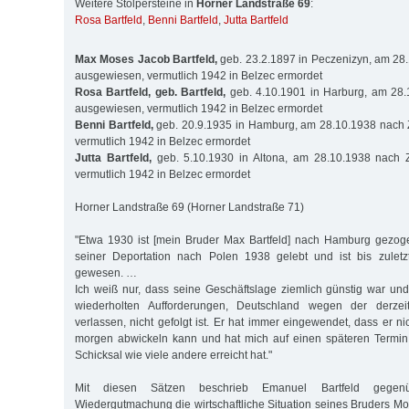
Weitere Stolpersteine in
Horner Landstraße 69
:
Rosa Bartfeld
,
Benni Bartfeld
,
Jutta Bartfeld
Max Moses Jacob Bartfeld,
geb. 23.2.1897 in Peczenizyn, am 28
ausgewiesen, vermutlich 1942 in Belzec ermordet
Rosa Bartfeld, geb. Bartfeld,
geb. 4.10.1901 in Harburg, am 28
ausgewiesen, vermutlich 1942 in Belzec ermordet
Benni Bartfeld,
geb. 20.9.1935 in Hamburg, am 28.10.1938 nach
vermutlich 1942 in Belzec ermordet
Jutta Bartfeld,
geb. 5.10.1930 in Altona, am 28.10.1938 nach 
vermutlich 1942 in Belzec ermordet
Horner Landstraße 69 (Horner Landstraße 71)
"Etwa 1930 ist [mein Bruder Max Bartfeld] nach Hamburg gezoge
seiner Deportation nach Polen 1938 gelebt und ist bis zuletz
gewesen. …
Ich weiß nur, dass seine Geschäftslage ziemlich günstig war und
wiederholten Aufforderungen, Deutschland wegen der derzeit
verlassen, nicht gefolgt ist. Er hat immer eingewendet, dass er ni
morgen abwickeln kann und hat mich auf einen späteren Termin v
Schicksal wie viele andere erreicht hat."
Mit diesen Sätzen beschrieb Emanuel Bartfeld gege
Wiedergutmachung die wirtschaftliche Situation seines Bruders Mo