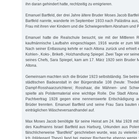
ihn daran gehindert hatte, rechtzeitig zu emigrieren.
Emanuel Bartfeld, der drei Jahre ältere Bruder Moses Jacob Bartfe
Bartfeld nannte, wanderte im September 1933 nach Palästina aus
Frau mit ihren vier Kindern und die Schwiegereltern Abraham und Pe
Emanuel hatte die Realschule besucht, sie mit der Mittleren 
kaufmännische Laufbahn eingeschlagen. 1916 wurde er zum Mili
Nach seiner Entlassung kehrte er nach Altona zurück und erhielt 
Kohlen-, Koks-, Brikett-, Holzhandlung Spiegel. Zwei Tage vor seine
seines Chefs, Sara Spiegel, kam am 17. März 1920 sein Bruder
Altona.
Gemeinsam machten sich die Brüder 1923 selbstständig. Sie betri
städtischen Badeanstalt in der Bürgerstraße 108 (heute: Thed
Dampf-Rosshaarzurichterei; Rosshaar, die Mähnen- und Schwe
spielte als Polstermaterial eine wichtige Rolle. Die Stadt Alton
Pachtvertrag 1928 gegen eine nennenswerte Entschädigung auf
Brüder trennten. Emanuel Bartfeld und seine Frau Sara baute
einträglichen Wäscheversandhandel auf.
Max Moses Jacob benötigte für seine Heirat am 24. Mai 1928 mit 
des Kaufmanns Israel Bartfeld aus Harburg, Urkunden aus Pole
fälschlicherweise "Bardfeld" geschrieben wurde, was zu vielerlei 
Ich (Hildegard Thevs) fand bei meiner Recherche ebenso wenig 