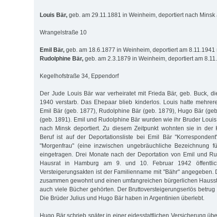
Louis Bär,
geb. am 29.11.1881 in Weinheim, deportiert nach Minsk
Wrangelstraße 10
Emil Bär,
geb. am 18.6.1877 in Weinheim, deportiert am 8.11.1941
Rudolphine Bär,
geb. am 2.3.1879 in Weinheim, deportiert am 8.1
Kegelhofstraße 34, Eppendorf
Der Jude Louis Bär war verheiratet mit Frieda Bär, geb. Buck, di
1940 ver­starb. Das Ehepaar blieb kinderlos. Louis hatte mehrer
Emil Bär (geb. 1877), Rudolphine Bär (geb. 1879), Hugo Bär (geb
(geb. 1891). Emil und Rudolphine Bär wurden wie ihr Bruder Lou
nach Minsk deportiert. Zu diesem Zeitpunkt wohnten sie in der 
Beruf ist auf der Deportationsliste bei Emil Bär "Korresponden
"Morgenfrau" (eine inzwischen ungebräuchliche Bezeichnung für
eingetragen. Drei Monate nach der Deportation von Emil und R
Hausrat in Hamburg am 9. und 10. Februar 1942 öffentlich
Versteigerungsakten ist der Familienname mit "Bähr" angegeben. 
zusammen gewohnt und einen umfangreichen bürgerlichen Hauss
auch viele Bücher gehörten. Der Bruttoversteigerungserlös betru
Die Brüder Julius und Hugo Bär haben in Argentinien überlebt.
Hugo Bär schrieb später in einer eidesstattlichen Versicherung üb