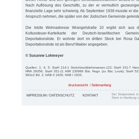
Nach Auflösung des Geschäfts, zu der er vermutlich gezwunge
finanzielle Lage sehr schwierig. Ab September 1938 musste er die 
Anspruch nehmen, die später von der Jüdischen Gemeinde geleiste
Die letzte Wohnadresse Wrangelstraße 10 ergibt sich aus 
Kultussteuer-Karteikarte der Deutsch-Israelitischen G
Deportationsliste. Er wohnte dort im dritten Stock bei Rosa Gar
Deportationsliste ist als Beruf Makler angegeben.
© Susanne Lohmeyer
Quellen: 1; 4; 5; StaH 214-1 Gerichtsvollzieherwesen,122; StaH 231-7 Han
HRA 29356; StaH 351-11 AfW 230986 Bär, Hugo (zu Bär, Louis); StaH 52
992e2 Bd. 2; HAB II 1926; HAB I 1933.
druckansicht
/
Seitenanfang
Der Stolperstein i
IMPRESSUM / DATENSCHUTZ
KONTAKT
Stein in Hamburg v