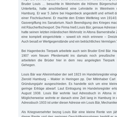
Bruder Louis … besuchte in Weinheim die Höhere Bürgerschule
Untertertia, hatte anschließend eine Lehrstelle in Weinhei
Hamburg. Er war 5 Jahre bei Hagenbeck angestellt und erhielt d
einer Fischräucherei. Er machte den Ersten Weltkrieg von 1914/1
Gasvergiftung ins Sanatorium. Nach Beendigung des Krieges mach
mit Räucherfischexport. Die Firma hieß Louis Bär, genaue Adresse 
hatte seinen letzten inländischen Wohnsitz in Altona Barnerstraße 2
eine komplett eingerichtete – soweit ich mich erinnere – Drei
Auch besaß er Wertgegenstände und ein beträchtliches Vermögen.
Bei Hagenbecks Tierpark arbeitete auch sein Bruder Emil Bär. H
1907 vom Neuen Pferdemarkt ins damals noch preußische St
arbeiteten die Brüder hier in dem neu angelegten Tierpark
Gehegen.
Louis Bär war Alleininhaber der seit 1923 im Handelsregister ein
Zierold Hamburg – Makler in Heringen pp. Der Mitinhaber Carl 
Gründungsjahr ausgeschieden. Es handelte sich um eine kleine
geringe Erträge abwarf. Laut Eintragung im Handelsregister er
August 1938. Louis Bär wohnte laut Adressbuch in Altona in 
Möglicherweise wohnte er danach eine Zeit lang in Hamburg in 
Adressbuch 1933 ist unter dieser Adresse ein Louis Bär, Mechanike
Als Kriegsversehrter bezog Louis Bär eine kleine Rente von jä
dieser Rente und den geringen Geschäftseinnahmen bestritt er s