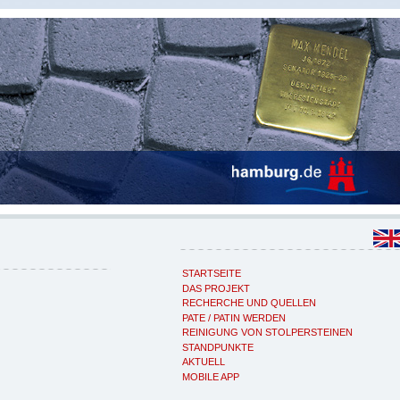
STARTSEITE
DAS PROJEKT
RECHERCHE UND QUELLEN
PATE / PATIN WERDEN
REINIGUNG VON STOLPERSTEINEN
STANDPUNKTE
AKTUELL
MOBILE APP