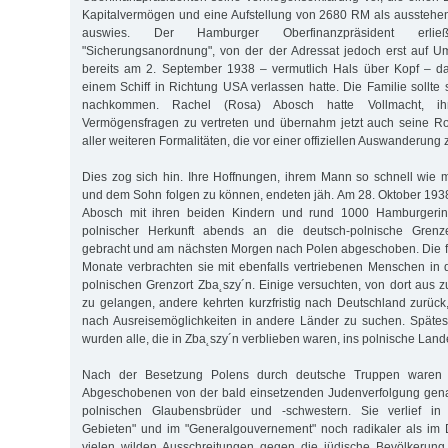
Kapitalvermögen und eine Aufstellung von 2680 RM als aussteh
auswies. Der Hamburger Oberfinanzpräsident erli
"Sicherungsanordnung", von der der Adressat jedoch erst auf U
bereits am 2. September 1938 – vermutlich Hals über Kopf – d
einem Schiff in Richtung USA verlassen hatte. Die Familie sollte
nachkommen. Rachel (Rosa) Abosch hatte Vollmacht, i
Vermögensfragen zu vertreten und übernahm jetzt auch seine Ro
aller weiteren Formalitäten, die vor einer offiziellen Auswanderung 
Dies zog sich hin. Ihre Hoffnungen, ihrem Mann so schnell wie m
und dem Sohn folgen zu können, endeten jäh. Am 28. Oktober 19
Abosch mit ihren beiden Kindern und rund 1000 Hamburgeri
polnischer Herkunft abends an die deutsch-polnische Gren
gebracht und am nächsten Morgen nach Polen abgeschoben. Die
Monate verbrachten sie mit ebenfalls vertriebenen Menschen in d
polnischen Grenzort Zba˛szy´n. Einige versuchten, von dort aus 
zu gelangen, andere kehrten kurzfristig nach Deutschland zurück,
nach Ausreisemöglichkeiten in andere Länder zu suchen. Spät
wurden alle, die in Zba˛szy´n verblieben waren, ins polnische Lan
Nach der Besetzung Polens durch deutsche Truppen waren 
Abgeschobenen von der bald einsetzenden Judenverfolgung genau
polnischen Glaubensbrüder und -schwestern. Sie verlief in 
Gebieten" und im "Generalgouvernement" noch radikaler als im
vielen wilden Ausschreitungen gegen die jüdische Bevölkerung