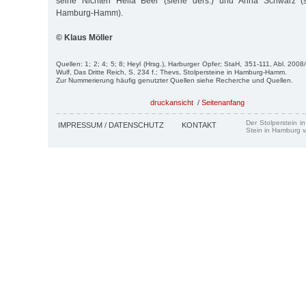
seine Nichten Hella Beer (siehe ders.) und Anna Schwarz (si
Hamburg-Hamm).
© Klaus Möller
Quellen: 1; 2; 4; 5; 8; Heyl (Hrsg.), Harburger Opfer; StaH, 351-111, Abl. 20
Wulf, Das Dritte Reich, S. 234 f.; Thevs, Stolpersteine in Hamburg-Hamm.
Zur Nummerierung häufig genutzter Quellen siehe Recherche und Quellen.
druckansicht
/
Seitenanfang
Der Stolperstein i
IMPRESSUM / DATENSCHUTZ
KONTAKT
Stein in Hamburg v