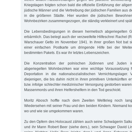
Kriegstagen folgten schon bald die offizielle Einführung der allgem
jüdische Männer und die Vertreibung der jüdischen Familien aus d
in die größeren Städte. Hier wurden die jüdischen Bewohne
Wohnbezirken zusammengezogen, die ständig verkleinert und spät
Die Lebensbedingungen in diesen hermetisch abgeriegelten G
erbärmlich. Das belegt auch der verzweifelte Hilfeschrei Rachel 
Warschauer Getto im November 1941. In ihrer großen Not bat si
einer einfachen Postkarte um dringende Hilfe bei der Weiter
bestimmten Pakets. Es war ihr letztes Lebenszeichen.
Die Konzentration der polnischen Jüdinnen und Juden i
abgeriegelten Wohnbezirken war eine wichtige Voraussetzung f
Deportation in die nationalsozialistischen Vernichtungslager
diejenigen, die bis dahin nicht in ihren primitiven Unterkünften e
bzw. infolge schlechter medizinischer Versorgung gestorben waren
Massenmords und ihren Helfershelfern in den Tod geschickt.
Moritz Abosch hoffte nach dem Zweiten Weltkrieg noch lang
Wiedersehen mit seiner Frau und den beiden Kindern. Niemand k
wo und wie sie umgekommen waren.
Zu den Opfern des Holocaust zählen auch seine Schwägerin Salka 
und ihr Mann Robert Beer (siehe ders.), sein Schwager David Li