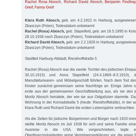
Rachel Rosa Abosch
,
Richard David Abosch
,
Benjamin Findling
Greif
,
Fanny Greif
Klara Ruth Abosch,
geb. am 4.2.1922 in Harburg, ausgewiese
Zbasczyn (Polen), Todesdatum unbekannt
Rachel (Rosa) Abosch,
geb. Stapelfeld, geb. am 16.5.1895 in K
28.10.1938 nach Zbasczyn (Polen), Todesdatum unbekannt
Richard David Abosch,
geb. am 2.2.1926 in Harburg, ausgewies
Zbasczyn (Polen), Todesdatum unbekannt
Stadtteil Harburg-Altstadt, Rieckhoffstraße 5
Rachel (Rosa) Abosch war die zweite Tochter des jüdischen Ehepa
30.10.1915) und Anna Stapelfeld (24.4.1869–8.5.1910),
Manufakturwaren- und Möbelgeschäft führten. Nach dem Tod des 
Kinder zunächst gemeinsam seine Nachfolge an. Einige Jahre s
erste aus der gemeinsamen Geschäftsleitung aus, als sie den j
Moritz Abosch heiratete, der wie sie aus Ostgalizien stammte. 
Wohnung in der Konradstraße 5 (heute: Rieckhoffstraße), in der a
Klara Ruth und Richard David die ersten Lebensjahre verbrachten.
Als die Zeiten für jüdische Bürgerinnen und Bürger nach 1933 imm
stellte Moritz Abosch im Juli 1938 für sich und seine Familie einen
Ausreise in die USA. Wie vorgeschrieben, legte 
Oberfinanzpräsidenten seine Vermögenserklärung vor, die einen