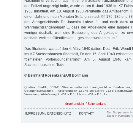
Nachdem er versucht hatte, mit einem Soldaten anzubändeln und 
der Polizei angezeigt hatte, wurde er am 8. Juni 1938 im KZ Fuhls
1938 inhaftiert. Am 18. August 1938 verurteilte das Amtsgericht 
einem Jahr und neun Monaten Gefängnis nach §§ 175, 185 und 73
des Amtsgerichtsrats Dr. Joachim Lohse: "... und noch dazu a
Wehrmachtsangehörigen ... dass der Angeklagte eine längere Fre
weniger deshalb, weil eine Besserung des Angeklagten zu erwar
deshalb, weil die Öffentlichkeit ... gesichert werden muss."
Das Strafende war auf den 4. März 1940 datiert. Doch Fritz Wendt k
ins KZ Sachsenhausen überstellt, für den 15. April 1940 existiert e
"befristeten Vorbeugungshäftling". Am 5. August 1940 ka
Sachsenhausen zu Tode.
© Bernhard Rosenkranz/Ulf Bollmann
Quellen: StaHH, 213-11 Staatsanwaltschaft Landgericht – Strafsachen,
Gefängnisverwaltung II, Ablieferungen 13 und 16; StaHH, 213-8 Staatsanwalt
Verwaltung, Ablieferung 2, 451 a E 1, 1 b und 451 a E 1, 1 c.
druckansicht
/
Seitenanfang
Der Stolperstein i
IMPRESSUM / DATENSCHUTZ
KONTAKT
Stein in Hamburg v