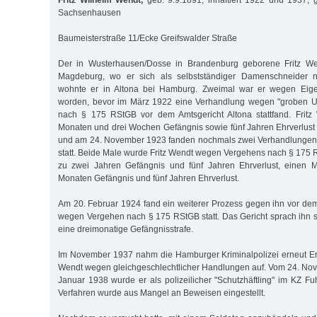
Fritz Wilhelm Wendt,
geb. 9.9.1891, inhaftiert 1922 und 1937, 
Sachsenhausen
Baumeisterstraße 11/Ecke Greifswalder Straße
Der in Wusterhausen/Dosse in Brandenburg geborene Fritz Wen
Magdeburg, wo er sich als selbstständiger Damenschneider n
wohnte er in Altona bei Hamburg. Zweimal war er wegen Eigen
worden, bevor im März 1922 eine Verhandlung wegen "groben U
nach § 175 RStGB vor dem Amtsgericht Altona stattfand. Fritz
Monaten und drei Wochen Gefängnis sowie fünf Jahren Ehrverlust b
und am 24. November 1923 fanden nochmals zwei Verhandlungen 
statt. Beide Male wurde Fritz Wendt wegen Vergehens nach § 175 R
zu zwei Jahren Gefängnis und fünf Jahren Ehrverlust, einen 
Monaten Gefängnis und fünf Jahren Ehrverlust.
Am 20. Februar 1924 fand ein weiterer Prozess gegen ihn vor d
wegen Vergehen nach § 175 RStGB statt. Das Gericht sprach ihn 
eine dreimonatige Gefängnisstrafe.
Im November 1937 nahm die Hamburger Kriminalpolizei erneut Er
Wendt wegen gleichgeschlechtlicher Handlungen auf. Vom 24. No
Januar 1938 wurde er als polizeilicher "Schutzhäftling" im KZ Fuhl
Verfahren wurde aus Mangel an Beweisen eingestellt.